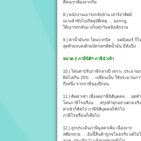
ที่คนเราต้องจากกัน
8.) พนักงานเอารถกลับบ้าน เสาร์อาทิตย์
เมาแล้วขับไปเกิดอุบัติเหตุ … ออกกฎ
ให้เอารถกลับมาเก็บทุกวันหลังเลิกงาน
9.) ค่าน้ำมันรถ โดนบวกบิล … จดมิเตอร์ ก็ไ
สุดท้ายจบลงด้วยบัครเครดิตน้ำมัน ยี่ห้อนึง
หมวด 2 ภาษีนิติฯ ภาษีนำเข้า
10.) โดนค่าปรับภาษีกลางปี เพราะ ประมาณ
ผิดไปเกิน 25% … เปลี่ยนเป็น ใช้ประมาณกา
กึ่งหนึ่ง จากภาษีของปีก่อน
11.) คิดค่าเช่า เพื่อลดภาษีนิติบุคคล … สุดท้
โดนภาษีโรงเรือน … สรุปทำทุกอย่างตามจริง
ค่าเช่าก็คิดไป ภาษีนิติบุคคลก็หักไป
ภาษีโรงเรือนก็เสียไป
12.) ถูกประเมินภาษีมูลค่าเพิ่ม เนื่องจาก
สต๊อกหาย … อันนี้สินค้าถูกขโมยจริง แต่ไม่
จนท. ประเมินว่า แจ้งยอดขายต่ำไป