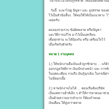
ก็อาจจะไม่ได้รับรู้รสชาติ เหมือนคนที่ผ่าน
วันนี้ จะพาไปดู ปัญหา และ อุปสรรค ของคน
ไว้เป็นหัวข้อสั้นๆ ให้พอให้ได้เป็นแนวทาง 
เลยครับ
ผมลองรวมรวบ ข้อผิดพลาด หรือปัญหา
และวิธีการแก้ไข มาไว้เป็นบทเรียน
เพื่อทุกท่าน จะได้ป้องกัน หรือ เตรียมใจไว้
เมื่อเกิดกับตัวครับ
หมวด 1 งานบุคคล
1.) ให้พนักงานยืมเงินแล้วถูกชักดาบ … แก้ด
ออกกฎสวัสดิการ เงินเบิกล่วงหน้า และ การหั
ในแต่ละเดือน รวมถึง เงินกู้ฉุกเฉิน ในกรณีต่
ไม่มีดอกเบี้ย
2.) หาพนักงานไม่ได้ … ตอนเริ่มต้นบริษัท
เป็นแค่ทาวเฮ้าส์เล็ก ๆ ทำให้การหาคนมาช่ว
เป็นด้วยความยากลำบาก ก็ต้องกำหนด
เงินเดือน ให้สูงกว่าตลาด