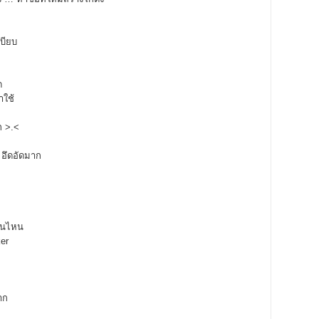
เบียบ
ด
าใช้
ก >.<
 อึดอัดมาก
 อันไหน
ker
าก