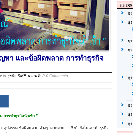
เมนูธุร
ธุร
ธุ
ธุ
ธุร
ัญหา และข้อผิดพลาด การทำธุรกิจ
or
in
ธุรกิจ SME น่าสนใจ
// 0 Comments
ธุ
ธุร
ธุร
ด การทำธุรกิจนำเข้า ”
ธุ
อุปสรรค ข้อผิดพลาด ต่างๆ มากมาย… ซึ่งถ้ายังไม่เคยทำธุรกิจ