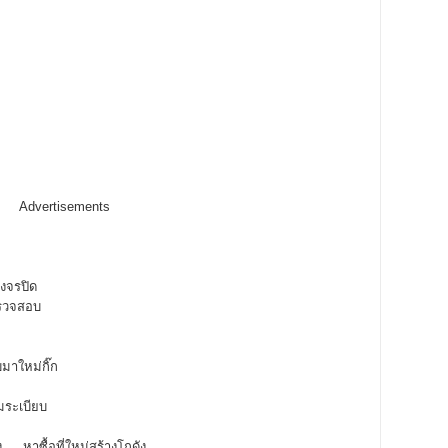
Advertisements
งจรปิด
นตรวจสอบ
บมาใหม่กิ๊ก
มระเบียบ
าง … หาซื้อที่ใหม่สร้างโกดัง