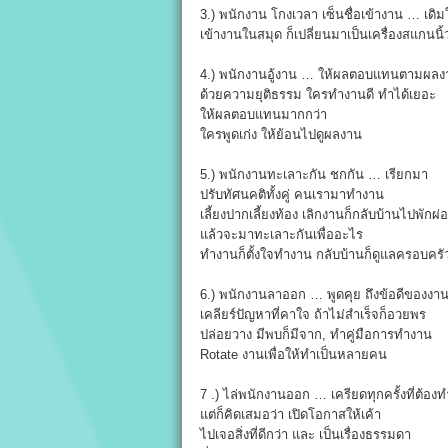
3.) พนักงาน โกงเวลา เซ็นชื่อเข้างาน … เดิมใ
เข้างานในสมุด ก็เปลี่ยนมาเป็นเครื่องสแกนนิ้
4.) พนักงานอู้งาน … ให้ผลตอบแทนตามผลง
ด้วยความยุติธรรม ใครทำงานดี ทำได้เยอะ
ให้ผลตอบแทนมากกว่า
ใครพูดเก่ง ให้ย้อนไปดูผลงาน
5.) พนักงานทะเลาะกัน ชกกัน … เรียกมา
ปรับทัศนคติทั้งคู่ คนเรามาทำงาน
เลี้ยงปากเลี้ยงท้อง เลิกงานก็กลับบ้านไปพักผ่
แล้วจะมาทะเลาะกันเพื่ออะไร
ทำงานก็ตั้งใจทำงาน กลับบ้านก็ดูแลครอบครั
6.) พนักงานลาออก … พูดคุย ถึงข้อดีของงา
เคลียร์ปัญหาที่คาใจ ถ้าไม่สำเร็จก็อวยพร
ปล่อยวาง มีพบก็มีจาก, ทำคู่มือการทำงาน
Rotate งานเพื่อให้ทำเป็นหลายคน
7 .) ไล่พนักงานออก … เครียดทุกครั้งที่ต้องท
แต่ก็คิดเสมอว่า เปิดโอกาสให้เค้า
ไปเจอสิ่งที่ดีกว่า และ เป็นเรื่องธรรมดา