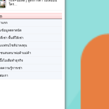
กะทิ+นมสด ] สูตรการค้า ไม่เหมือน
ใคร…
ัก
้าแรก
มข้อมูลตลาดนัด
นที่เช่า พื้นที่ให้เช่า
มแฟรนไชส์น่าลงทุน
มชนสนทนาพ่อค้าแม่ค้า
ปิ๊งไอเดียทำธุรกิจ
ร็ดความรู้การเช่า
ต่อเรา