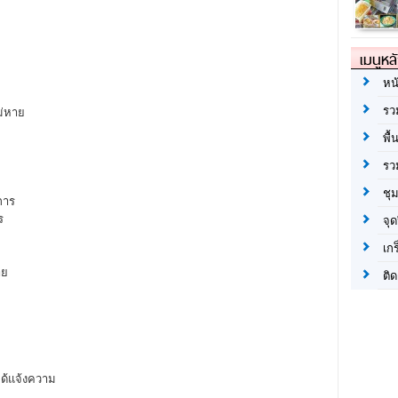
เมนูหล
หน
รว
ม่หาย
พื้
รว
ชุ
การ
ร
จุด
เก
าย
ติด
ได้แจ้งความ