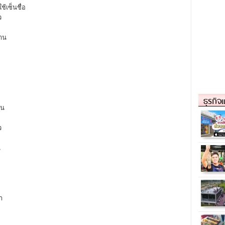
ช้เซ็นชื่อ
ว
าน
ธุรกิจ
อน
ว
น
ำ