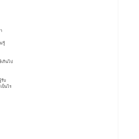
า
รู้
ีเกินไป
้รับ
เป็นไร