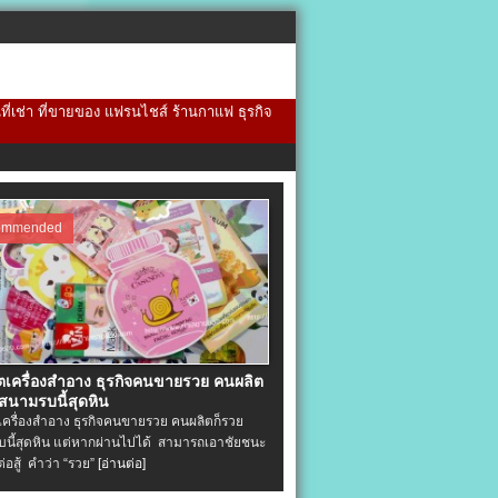
้นที่เช่า ที่ขายของ แฟรนไชส์ ร้านกาแฟ ธุรกิจ
ommended
ิตเครื่องสําอาง ธุรกิจคนขายรวย คนผลิต
 สนามรบนี้สุดหิน
ตเครื่องสําอาง ธุรกิจคนขายรวย คนผลิตก็รวย
นี้สุดหิน แต่หากผ่านไปได้ สามารถเอาชัยชนะ
่ต่อสู้ คำว่า “รวย”
[อ่านต่อ]