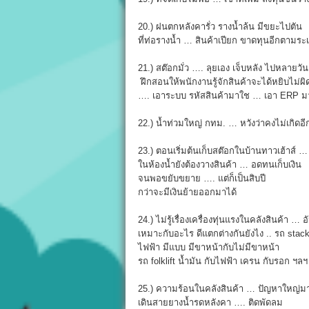
20.) ฝนตกหลังคารั่ว รางน้ำล้น มีขยะไปตัน
ที่ท่อรางน้ำ … สินค้าเปียก ขาดทุนอีกตามระ
21.) สต๊อกมั่ว …. ลุยเอง เจ็บหลัง ไปหลายวัน
ฝึกสอนให้พนักงานรู้จักสินค้าจะได้หยิบไม่ผิ
…. เอาระบบ รหัสสินค้ามาใช … เอา ERP ม
22.) น้ำท่วมใหญ่ กทม. … หวังว่าคงไม่เกิดอี
23.) ตอนเริ่มต้นเก็บสต๊อกในบ้านทาวเฮ้าส์ …
ในห้องน้ำยังต้องวางสินค้า … อดทนเก็บเงิน
จนพอขยับขยาย …. แต่ก็เป็นสิบปี
กว่าจะมีเงินย้ายออกมาได้
24.) ไม่รู้เรื่องเครื่องทุ่นแรงในคลังสินค้า …
เหมาะกับอะไร ดีแตกต่างกันยังไง .. รถ stac
ไฟฟ้า มีแบบ มีขาหน้ากับไม่มีขาหน้า
รถ folklift น้ำมัน กับไฟฟ้า เครน กับรอก ฯลฯ
25.) ความร้อนในคลังสินค้า … ปัญหาใหญ่ม
เดินสายยางน้ำรดหลังคา …. ติดพัดลม