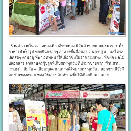
ร้านค้าภายใน ตลาดท่องเที่ยวศีรษะทอง มีสินค้าขายแบบครบวรจร ทั้ง
อาหารสำเร็จรูป ของกินอร่อยๆ อาหารขึ้นชื่อของ จ.นครปฐม , ผลไม้รส
เลิศสดๆ ตามฤดู ที่พาเรททัพมาให้เลือกชิมในราคาไม่แพง , พืชผัก ผลไม้
ปลอดสาร จากเกษตรผู้ปลูกที่เก็บสดๆทุกวัน ก็นำมาขายจาก “ร้านสวน
เราเอง” , ส้มโอ – เนื้อหมูสด คุณภาพดีใหม่ๆสดๆ ทุกวัน , นอกจากนี้ยังมี
ของกินของอร่อย ของใช้ต่างๆ สินค้าแฟชั่นให้เลือกอีกมากมาย