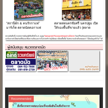
“สถานีผัก & คนรักกาแฟ”
ตลาดสดนครชัยศรี นครปฐม เปิด
มาร์เก็ต ตลาดนัดคอกาแฟ
ให้จองพื้นที่ขายแล้ว (ตลาด
บรรยากาศสบายๆในสวน ย่าน
หลังคาเหลืองห้วยพลู)
พุทธมณฑล
ผู้สนับสนุน หมวดตลาดนัด
Recommended