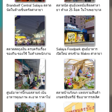
Brandself Central Salaya ตลาด
ตลาดนัด ศูนย์แพทย์มหิดลศาลา
นัดในห้างเซ็นทรัลศาลายา
ยา ทำเล 25 ล็อค ในโรงพยาบาล
ของมหาลัย
ตลาดสดถุงเงิน ครบครันเรื่อง
Salaya Foodpark ศูนย์อาหาร
ของกิน-ของใช้ ในทำเลพนักงาน
เปิดใหม่ ตรงข้าม Makro ศาลายา
โรงงาน
ศูนย์อาหารบิ๊กบอสสาย4 เน้น
ตลาดบ้านรังนก แหล่งรวมสินค้า
อาหารคุณภาพ สะอาด ราคาไม่
เกษตรอินทรีย์ ชิมอาหารรสเลิศ
แพงมาก
ในบรรยากาศอบอุ่นติดแม่น้ำท่า
จีน