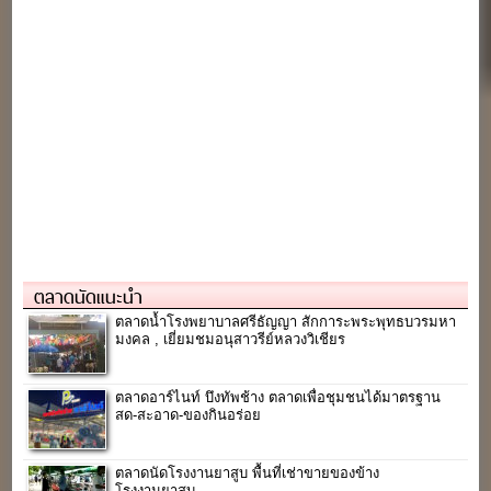
ตลาดนัดแนะนำ
ตลาดน้ำโรงพยาบาลศรีธัญญา สักการะพระพุทธบวรมหา
มงคล , เยี่ยมชมอนุสาวรีย์หลวงวิเชียร
ตลาดอาร์ไนท์ บึงทัพช้าง ตลาดเพื่อชุมชนได้มาตรฐาน
สด-สะอาด-ของกินอร่อย
ตลาดนัดโรงงานยาสูบ พื้นที่เช่าขายของข้าง
โรงงานยาสูบ