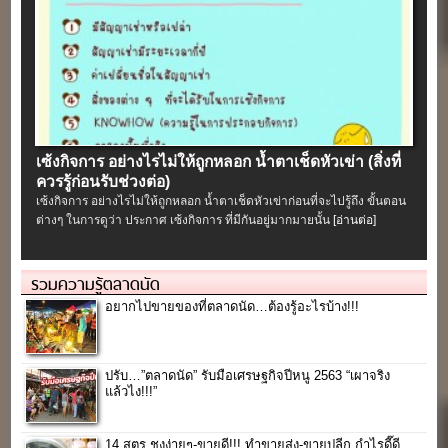
เซ้งกิจการ อย่างไรไม่ให้ถูกหลอก น้ำตาเช็ดหัวเข่า (สิ่งที่
ควรรู้ก่อนรับช่วงต่อ)
เซ้งกิจการ อย่างไรไม่ให้ถูกหลอก น้ำตาเช็ดหัวเข่าก่อนที่จะไปรู้ถึง ขั้นตอน
ต่างๆ ในการดูว่า ประกาศ เซ้งกิจการ ที่มีกันอยู่มากมายนั้น
[อ่านต่อ]
รวมความรู้ตลาดนัด
อยากไปขายของที่ตลาดนัด…ต้องรู้อะไรบ้าง!!!
ปรับ…”ตลาดนัด” รับมือเศรษฐกิจปีหนู 2563 “เผาจริง
แล้วไง!!!”
14 สูตร ชงง่ายๆ-ขายดี!!! ทำขายส่ง-ขายปลีก กำไรดี๊ดี…