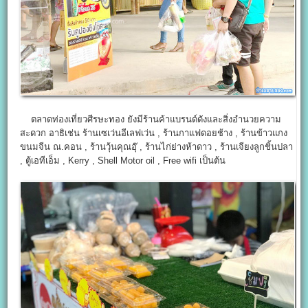
ตลาดท่องเที่ยวศีรษะทอง ยังมีร้านค้าแบรนด์ดังและสิ่งอำนวยความ
สะดวก อาธิเช่น ร้านเซเว่นอีเลฟเว่น , ร้านกาแฟดอยช้าง , ร้านข้าวแกง
ขนมจีน ณ.คอน , ร้านวุ้นคุณอุ๊ , ร้านไก่ย่างห้าดาว , ร้านเจียงลูกชิ้นปลา
, ตู้เอทีเอ็ม , Kerry , Shell Motor oil , Free wifi เป็นต้น