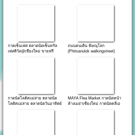
กาดเซ็นเฟส ตลาดนัดเซ็นทรัล
ถนนคนเดิน พิษณุโลก
เฟสติวัล@เชียงใหม่ ขายฟรี
(Phitsanulok walkingstreet)
ธันวาคม พ.ศ.2557
ตลาดกลางคืนทุกวันเสาร์
กาดนัดโลตัสแม่สาย ตลาดนัด
MAYA Flea Market กาดนัดหน้า
โลตัสแม่สาย ตลาดนัดวันอาทิตย์
ห้างเมย่าเชียงใหม่ กาดนัดคลีเอ
ทีฟสไตล์