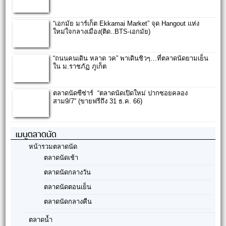
“เอกมัย มาร์เก็ต Ekkamai Market” จุด Hangout แห่ง
ใหม่ใจกลางเมือง(ติด..BTS-เอกมัย)
“ถนนคนเดิน​ หลาด​ วค” พา​เดินชิวๆ…ที่ตลาดนัดยามเย็น
ใน ม.ราชภัฏ​ ภูเก็ต
ตลาดนัดซีซ่าร์ “ตลาดนัดเปิดใหม่ ปากซอยคลอง
สาม9/7” (ขายฟรีถึง 31 ธ.ค. 66)
เมนูตลาดนัด
หน้ารวมตลาดนัด
ตลาดนัดเช้า
ตลาดนัดกลางวัน
ตลาดนัดตอนเย็น
ตลาดนัดกลางคืน
ตลาดน้ำ