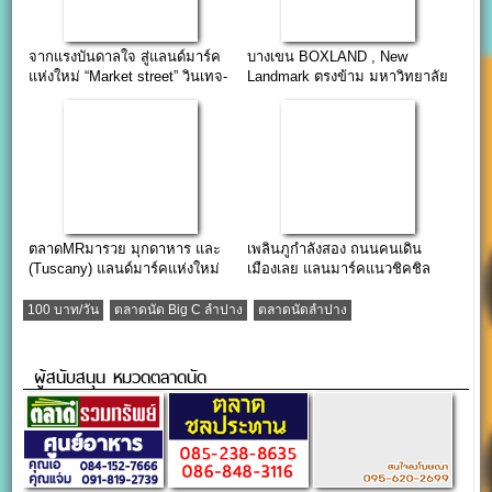
จากแรงบันดาลใจ สู่แลนด์มาร์ค
บางเขน BOXLAND , New
แห่งใหม่ “Market street” วินเทจ-
Landmark ตรงข้าม มหาวิทยาลัย
เรโทร
แม่โจ้
ตลาดMRมารวย มุกดาหาร และ
เพลินภูกำลังสอง ถนนคนเดิน
(Tuscany) แลนด์มาร์คแห่งใหม่
เมืองเลย แลนมาร์คแนวชิคชิล
ติด บขส.เลย
100 บาท/วัน
ตลาดนัด Big C ลำปาง
ตลาดนัดลำปาง
ผู้สนับสนุน หมวดตลาดนัด