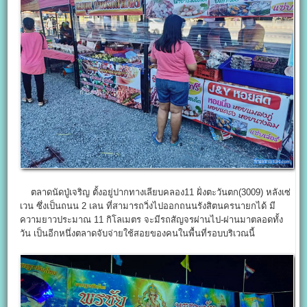
ตลาดนัดปู่เจริญ ตั้งอยู่ปากทางเลียบคลอง11 ฝั่งตะวันตก(3009) หลังเซ่
เวน ซึ่งเป็นถนน 2 เลน ที่สามารถวิ่งไปออกถนนรังสิตนครนายกได้ มี
ความยาวประมาณ 11 กิโลเมตร จะมีรถสัญจรผ่านไป-ผ่านมาตลอดทั้ง
วัน เป็นอีกหนึ่งตลาดจับจ่ายใช้สอยของคนในพื้นที่รอบบริเวณนี้