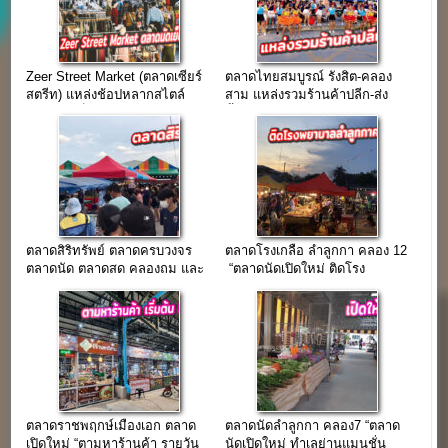
Zeer Street Market (ตลาดเซียร์
ตลาดไทยสมบูรณ์ รังสิต-คลอง
สตรีท) แหล่งช้อปหลากสไตล์
สาม แหล่งรวมร้านค้าปลีก-ส่ง
ตลาดนัดเย็นทำเลห้างดัง
พื้นที่ค้าขายครบวงจร
ตลาดสิริทรัพย์ ตลาดครบวงจร
ตลาดโรงเกลือ ลำลูกกา คลอง 12
ตลาดนัด ตลาดสด คลองถม และ
“ตลาดนัดเปิดใหม่ ติดโรง
ศูนย์อาหาร ใกล้วัดธรรมสุขใจ
พยาบาลลำลูกกาคลอง12”
ตลาดราชพฤกษ์เมืองเอก ตลาด
ตลาดนัดลำลูกกา คลอง7 “ตลาด
เปิดใหม่ “ตามหาร้านค้า รายวัน
นัดเปิดใหม่ ทำเลย่านแมนชั่น