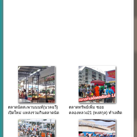
ตลาดนัดสะพานนนท์(นวลฉวี)
ตลาดทรัพย์เพิ่ม ซอย
เปิดใหม่ แหล่งรวมกินตลาดนัด
คลองหลวง21 (หงสกุล) ทำเลติด
เช้า-เย็น
คอนโดกว่า 1,000 ยูนิต