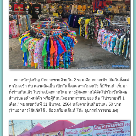
ตลาดนัดปู่เจริญ มีตลาดขายด้วยกัน 2 รอบ คือ ตลาดเช้า เปิดกันตั้งแต่
หกโมงเช้า กับ ตลาดนัดเย็น เปิดกันตั้งแต่ สามโมงครึ่ง ก็มีร้านค้าเริ่มมา
ตั้งร้านกันแล้ว ในช่วงเปิดตลาดใหม่ ทางผู้จัดตลาดได้จัดโปรโมชั่นพิเศษ
สำหรับพ่อค้า-แม่ค้า หรือผู้ที่สนใจอยากมาขายของ คือ “โปรขายฟรี 1
เดือน” หมดเขตวันที่ 31 มีนาคม 2564 หลังจากนั้นเก็บวันละ 50 บาท
(ร้านอาหารใช้แก๊สได้ , ต้องเตรียมเต้นท์ โต๊ะ อุปกรณ์การขายเอง)