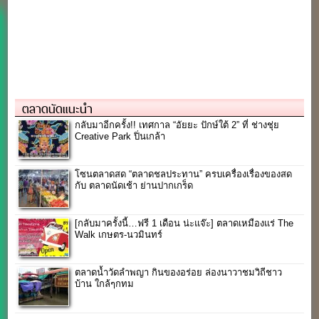
ตลาดนัดแนะนำ
กลับมาอีกครั้ง!! เทศกาล “อัยยะ ปักษ์ใต้ 2” ที่ ช่างชุ่ย
Creative Park ปิ่นเกล้า
โซนตลาดสด “ตลาดชลประทาน” ครบเครื่องเรื่องของสด
กับ ตลาดนัดเช้า ย่านปากเกร็ด
[กลับมาครั้งนี้…ฟรี 1 เดือน น่ะแจ๊ะ] ตลาดเหมืองแร่ The
Walk เกษตร-นวมินทร์
ตลาดน้ำวัดลำพญา กินของอร่อย ล่องนาวาชมวิถีชาว
บ้าน ใกล้ๆกทม