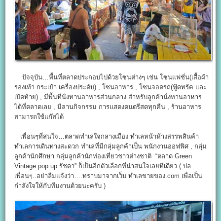
ปัจจุบัน…พื้นที่ตลาดประกอบไปด้วยโซนต่างๆ เช่น โซนแฟชั่น(เสื้อผ้า
รองเท้า กระเป๋า เครื่องประดับ) , โซนอาหาร , โซนจอดรถ(ฟู้ดทรัค และ
เปิดท้าย) , มีพื้นที่นั่งทานอาหารส่วนกลาง สำหรับลูกค้านั่งทานอาหาร
ได้ที่ตลาดเลย , มีลานกิจกรรม การแสดงดนตรีสดทุกคืน , ร้านอาหาร
สามารถใช้แก๊สได้
เพื่อนๆที่สนใจ…ตลาดทำเลใจกลางเมือง ทำเลหน้าห้างสรรพสินค้า
ทำเลการเดินทางสะดวก ทำเลที่มีกลุ่มลูกค้าเป็น พนักงานออฟฟิศ , กลุ่ม
ลูกค้านักศึกษา กลุ่มลูกค้านักท่องเที่ยวชาวต่างชาติ “ตลาด Green
Vintage pop up รัชดา” ก็เป็นอีกตัวเลือกที่น่าสนใจเลยทีเดียว ( ปล.
เพื่อนๆ..อย่าลืมแจ้งว่า….ทราบมาจากเว็บ ทำเลขายของ.com เพื่อเป็น
กำลังใจให้กับทีมงานด้วยนะครับ )