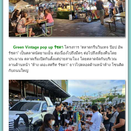
Green Vintage pop up รัชดา
โครงการ “ตลาดกรีนวินเทจ ป๊อป อัพ
รัชดา” เป็นตลาดนัดยามเย็น ต่อเนื่องไปถึงมืดๆ ต่อไปถึงเที่ยงคืนโดย
ประมาณ ตลาดเริ่มเปิดกันตั้งแต่บ่ายสามโมง โดยตลาดจัดกันบริเวณ
ลานด้านหน้า “ห้าง เดอะสตรีท รัชดา” ยาวไปตลอดด้านหน้าห้าง โซนติด
กับถนนใหญ่