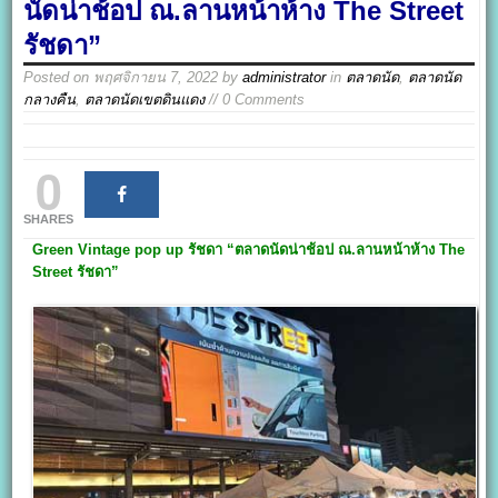
นัดน่าช้อป ณ.ลานหน้าห้าง The Street
รัชดา”
Posted on
พฤศจิกายน 7, 2022
by
administrator
in
ตลาดนัด
,
ตลาดนัด
กลางคืน
,
ตลาดนัดเขตดินแดง
// 0 Comments
0
SHARES
Green Vintage pop up
รัชดา
“ตลาดนัดน่าช้อป ณ.ลานหน้าห้าง
The
Street
รัชดา
”