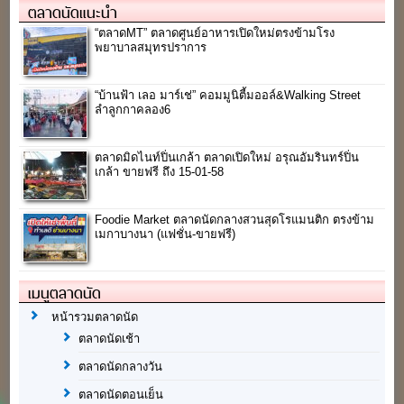
ตลาดนัดแนะนำ
“ตลาดMT” ตลาดศูนย์อาหารเปิดใหม่ตรงข้ามโรง
พยาบาลสมุทรปราการ
“บ้านฟ้า เลอ มาร์เช่” คอมมูนิตี้มออล์&Walking Street
ลำลูกกาคลอง6
ตลาดมิดไนท์ปิ่นเกล้า ตลาดเปิดใหม่ อรุณอัมรินทร์ปิ่น
เกล้า ขายฟรี ถึง 15-01-58
Foodie Market ตลาดนัดกลางสวนสุดโรแมนติก ตรงข้าม
เมกาบางนา (แฟชั่น-ขายฟรี)
เมนูตลาดนัด
หน้ารวมตลาดนัด
ตลาดนัดเช้า
ตลาดนัดกลางวัน
ตลาดนัดตอนเย็น