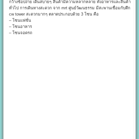
กว้างช้อปง่าย เดินสบายๆ สินค้ามีความหลากหลาย ทั้งอาหารและสินค้า
ทั่วไป การเดินทางสะดวก จาก mrt ศูนย์วัฒนธรรม มีสะพานเชื่อมกับตึก
cw tower สะดวกมากๆ ตลาดประกอบด้วย 3 โซน คือ
– โซนแฟชั่น
– โซนอาหาร
– โซนจอดรถ