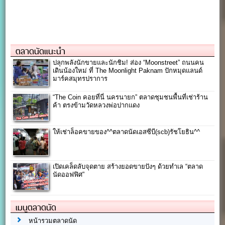
ตลาดนัดแนะนำ
ปลุกพลังนักขายและนักชิม! ส่อง “Moonstreet” ถนนคน
เดินน้องใหม่ ที่ The Moonlight Paknam ปักหมุดแลนด์
มาร์คสมุทรปราการ
“The Coin คอยที่นี่ นครนายก” ตลาดชุมชนพื้นที่เช่าร้าน
ค้า ตรงข้ามวัดหลวงพ่อปากแดง
ให้เช่าล็อคขายของ^^ตลาดนัดเอสซีบี(scb)รัชโยธิน^^
เปิดเคล็ดลับจุดตาย สร้างยอดขายปังๆ ด้วยทำเล “ตลาด
นัดออฟฟิศ”
เมนูตลาดนัด
หน้ารวมตลาดนัด