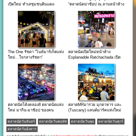
เปิดใหม่ ทำเลชุมชนดินแดง-
“ตลาดนัดน่าช้อป ณ.ลานหน้าห้าง
ห้วยขวาง
The Street รัชดา”
The One รัชดา “ไนท์มาร์เก็ตแห่ง
ตลาดนัดเปิดใหม่หน้าห้าง
ใหม่…ใจกลางรัชดา”
Esplanadde Ratchachada เปิด
รับร้านขายของ
ตลาดนัดโค้งคลอง8 ตลาดนัดแห่ง
ตลาดMRมารวย มุกดาหาร และ
ใหม่ มากิน-มาช้อป ของคน
(Tuscany) แลนด์มาร์คแห่งใหม่
ลำลูกกา
ตลาดนัดวันจันทร์
ตลาดนัดวันพฤหัส
ตลาดนัดวันพุธ
ตลาดนัดวันศุกร์
ตลาดนัดวันอังคาร