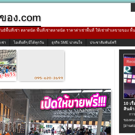
ของ.com
ธ์พื้นที่เช่า ตลาดนัด พื้นที่เช่าตลาดนัด ราคาค่าเช่าพื้นที่ ให้เช่าทำเลขายของ พื
้เช่า
ไอเดียดีๆ มีได้ทุกวัน
ธุรกิจ SME น่าสนใจ
ประชาสัมพันธ์ฟรี
Rec
10 เรื
สินค้า
การเช่
ของคนท
[อ่านต่