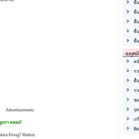
พื้
พื้
พื
พื
พื้
เมนูหล
หน
รว
พื้
รว
ชุ
จุด
Advertisements
เก
ลูกกา คลอง7
ติด
ukka Klong7 Market