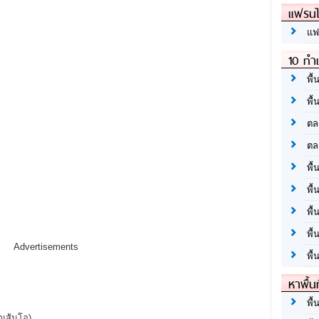
แฟรนไ
แฟ
10 ทำเ
พื้
พื้
ตล
ตล
พื้
พื้
พื้
พื้
Advertisements
พื้
หาพื้น
พื้
ุณส้มโอ)