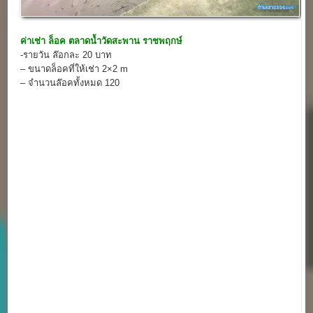
ค่าเช่า ล็อค
ตลาดน้ำวัดสะพาน ราชพฤกษ์
-รายวัน ล๊อกละ 20 บาท
– ขนาดล็อคที่ให้เช่า 2×2 m
– จำนวนล๊อคทั้งหมด 120