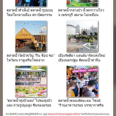
ตลาดน้ำสำเพ็ง2 ตลาดน้ำรูปแบบ
ตลาดน้ำกลางป่า-น้ำตกกวางโจว
ใหม่ใจกลางเมือง สถาปัตยกรรม
จ.เพชรบุรี งดงาม-ไม่เหมือน
ไทย-จีน
ใคร…(ขายฟรี)
ตลาดน้ำวัดบัวขวัญ “กิน ช้อป ชม”
เมืองรัตติยา เเลนด์มาร์คเเห่งใหม่
ไหว้พระราหูเสริมโชคลาภ
เมืองนครปฐม ติดแม่น้ำท่าจีน
ซ.งามวงศ์วาน23
“ตลาดน้ำทุ่งบัวแดง” ไปชมทุ่งบัว
ตลาดน้ำคลองลัดมะยม โซน6
แดง ถ่ายรูปมุมสูง ชิมของอร่อย
“ร้านอาหารอร่อย บรรยากาศริม
ในบรรยากาศชิวๆ
คลอง จอดรถฟรี” (เช่าพื้นที่ขาย
ของ)