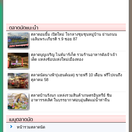
ตลาดนัดแนะนำ
ตลาดอมยิ้ม เปิดใหม่ ใจกลางชุมชุนหมู่บ้าน ย่านถนน
เฉลิมพระเกียรติ ร.9 ซอย 87
ตลาดบุญเจริญ ไนท์มาร์เก็ต รวมร้านอาหารดังเจ้าเจ้า
เด็ด แหล่งช้อปแห่งใหม่เมืองทอง
ตลาดนัดนางฟ้า(แฮนด์เมด) ขายฟรี 10 เดือน ฟรีไปจนถึง
ตุลาคม 58
ตลาดบ้านรังนก แหล่งรวมสินค้าเกษตรอินทรีย์ ชิม
อาหารรสเลิศ ในบรรยากาศอบอุ่นติดแม่น้ำท่าจีน
เมนูตลาดนัด
หน้ารวมตลาดนัด