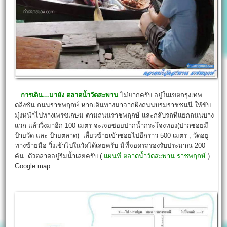
การเดิน…มายัง
ตลาดน้ำวัดสะพาน
ไม่ยากครับ อยู่ในเขตกรุงเทพ
ตลิ่งชัน ถนนราชพฤกษ์ หากเดินทางมาจากฝั่งถนนบรมราชชนนี ให้ขับ
มุ่งหน้าไปทางเพรชเกษม ตามถนนราชพฤกษ์ และกลับรถที่แยกถนนบาง
แวก แล้ววิ่งมาอีก 100 เมตร จะเจอซอยปากน้ำกระโจงทอง(ปากซอยมี
ป้ายวัด และ ป้ายตลาด) เลี้ยวซ้ายเข้าซอยไปอีกราว 500 เมตร , วัดอยู่
ทางซ้ายมือ วิ่งเข้าไปในวัดได้เลยครับ มีที่จอดรถรองรับประมาณ 200
คัน ตัวตลาดอยู่ริมน้ำเลยครับ (
แผนที่ ตลาดน้ำวัดสะพาน ราชพฤกษ์
)
Google map