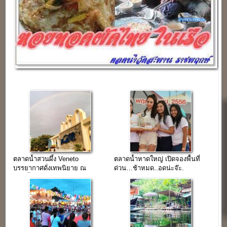
ตลาดน้ำสวนผึ้ง Veneto
ตลาดน้ำหาดใหญ่ เปิดจองพื้นที่
บรรยากาศดั่งเทพนิยาย ณ
ด่วน…ช้าหมด..อดน่ะจ๊ะ.
สวนผึ้ง ราชบุรี