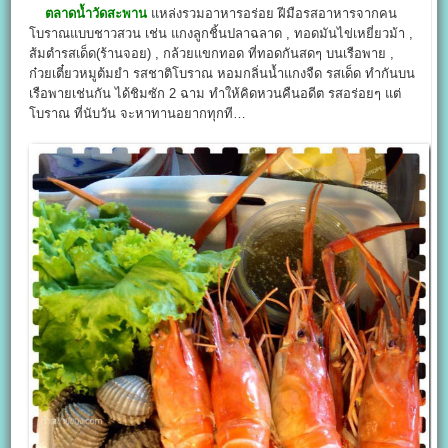
ตลาดน้ำวัดสะพาน
แหล่งรวมอาหารอร่อย ฝีมือรสอาหารจากคน
โบราณแบบชาวสวน เช่น แกงลูกชิ้นปลาฉลาด , ทอดมันไข่เหยี่ยวม้า ,
ส้มตำรสเด็ด(ร้านจอย) , กล้วยแขกทอด ที่ทอดกันสดๆ บนเรือพาย ,
ก๋วยเตี๋ยวหมูต้มยำ รสชาติโบราณ หอมกลิ่นน้ำแกงจืด รสเด็ด ทำกันบน
เรือพายเช่นกัน ได้ชิมซัก 2 ฉาม ทำให้คิดหวนคืนอดีต รสอร่อยๆ แต่
โบราณ ที่นับวัน จะหาทานอยากทุกที…