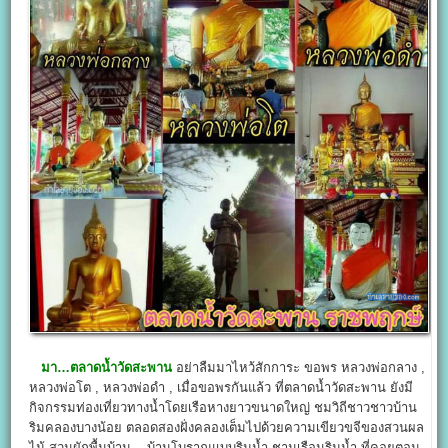
มา…
ตลาดน้ำวัดสะพาน
อย่าลืมมาไหว้สักการะ ขอพร หลวงพ่อกลาง ,
หลวงพ่อโต , หลวงพ่อดำ , เมื่อขอพรกันแล้ว ที่ตลาดน้ำวัดสะพาน ยังมี
กิจกรรมท่องเที่ยวทางน้ำโดยเรือหางยาวขนาดใหญ่ ชมวิถีชาวชาวบ้าน
ริมคลองบางน้อย ตลอดสองฝั่งคลองเต็มไปด้วยความเขียวขจีของสวนผล
ไม้-สวนผักพื้นบ้าน , บ้านโบราณแบบริมน้ำ ชานเรือนริมน้ำ ที่คอยตอน