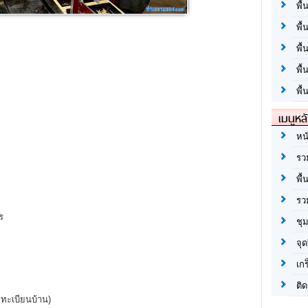
พื้
พื้
พื
พื
พื้
เมนูหล
หน
รว
พื้
รว
ร
ชุ
จุด
เก
ติด
ทะเบียนบ้าน)