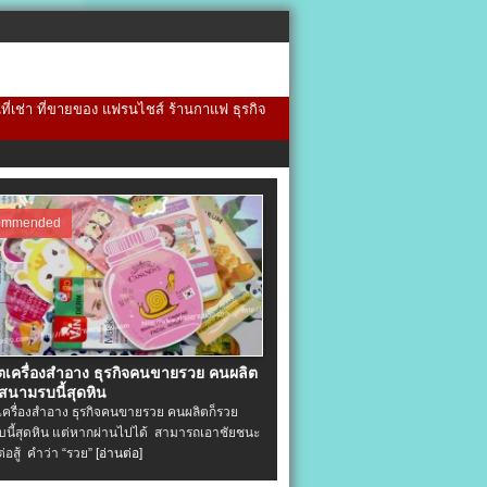
้นที่เช่า ที่ขายของ แฟรนไชส์ ร้านกาแฟ ธุรกิจ
ommended
ิตเครื่องสําอาง ธุรกิจคนขายรวย คนผลิต
 สนามรบนี้สุดหิน
ตเครื่องสําอาง ธุรกิจคนขายรวย คนผลิตก็รวย
นี้สุดหิน แต่หากผ่านไปได้ สามารถเอาชัยชนะ
่ต่อสู้ คำว่า “รวย”
[อ่านต่อ]