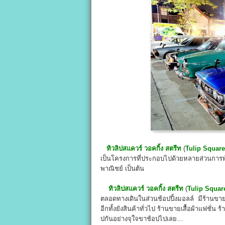
ทิวลิปสแควร์ วอคกิ้ง สตรีท
(
Tulip Square
เป็นโครงการที่ประกอบไปด้วยหลายส่วนการพัฒ
พาณิชย์ เป็นต้น
ทิวลิปสแควร์ วอคกิ้ง สตรีท
(
Tulip Squar
ตลอดทางเดินในส่วนช้อปปิ้งมอลล์ มีร้านขายอา
อีกทั้งยังสินค้าทั่วไป ร้านขายเสื้อผ้าแฟชั่
ปกันอย่างจุใจขาช้อปไปเลย…