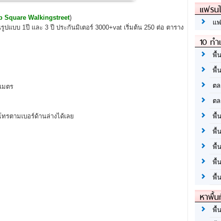
แฟรนไ
p Square Walkingstreet
)
แฟ
็นรูปแบบ 1ปี และ 3 ปี ประกันมิเตอร์ 3000+vat เริ่มต้น 250 ต่อ ตาราง
10 ทำเ
พื้
พื้
ตล
งเมตร
ตล
โทรตามเบอร์ด้านล่างได้เลย
พื้
พื้
พื้
พื้
พื้
หาพื้น
พื้