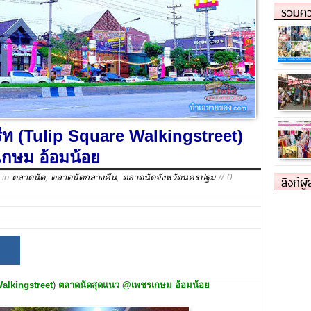
รวมคว
รีท (Tulip Square Walkingstreet)
กษม อ้อมน้อย
in
ตลาดนัด
,
ตลาดนัดกลางคืน
,
ตลาดนัดจังหวัดนครปฐม
// 0
ลิงก์ผู
alkingstreet
)
ตลาดนัดสุดแนว @เพชรเกษม อ้อมน้อย