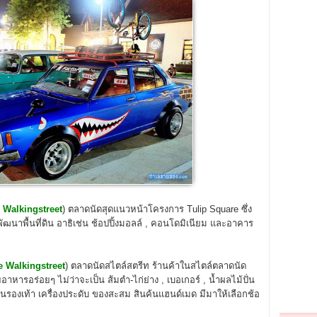
 Walkingstreet
) ตลาดนัดสุดแนวหน้าโครงการ Tulip Square ซึ่ง
นาพื้นที่ดิน อาธิเช่น ช้อปปิ้งมอลล์ , คอนโดมิเนียม และอาคาร
e Walkingstreet
) ตลาดนัดสไตล์สตรีท ร้านค้าในสไตล์ตลาดนัด
หารอร่อยๆ ไม่ว่าจะเป็น ส้มตำ-ไก่ย่าง , เบอเกอร์ , น้ำผลไม้ปั่น
น ร้านรองเท้า เครื่องประดับ ของสะสม สินค้นแฮนด์เมด มีมาให้เลือกช้อ