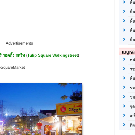
พื้
พื้
พื
พื
พื้
Advertisements
เมนูหล
์ วอคกิ้ง สตรีท
(
Tulip Square Walkingstreet
)
หน
ipSquareMarket
รว
พื้
รว
ชุ
จุด
เก
ติด