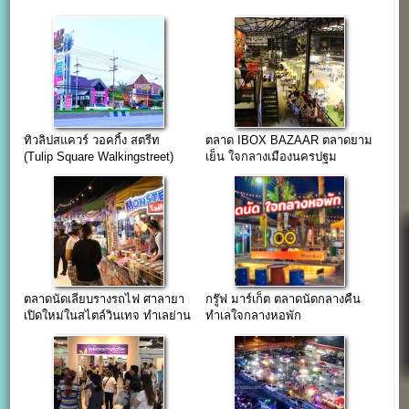
ทิวลิปสแควร์ วอคกิ้ง สตรีท
ตลาด IBOX BAZAAR ตลาดยาม
(Tulip Square Walkingstreet)
เย็น ใจกลางเมืองนครปฐม
ตลาดนัดสุดแนว @เพชรเกษม
อ้อมน้อย
ตลาดนัดเลียบรางรถไฟ ศาลายา
กรู๊ฟ มาร์เก็ต ตลาดนัดกลางคืน
เปิดใหม่ในสไตล์วินเทจ ทำเลย่าน
ทำเลใจกลางหอพัก
นักศึกษา
ม.มหิดล(ศาลายา)