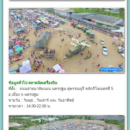
ข้อมูลทั่วไป
ตลาดนัดเครื่องบิน
ที่ตั้ง : ถนนสายมาลัยแมน นครปฐม-สุพรรณบุรี หลักกิโลเมตรที่ 5
อ.เมือง จ.นครปฐม
ขายวัน : วันพุธ , วันเสาร์ และ วันอาทิตย์
ขายเวลา : 14.00-22.00 น.