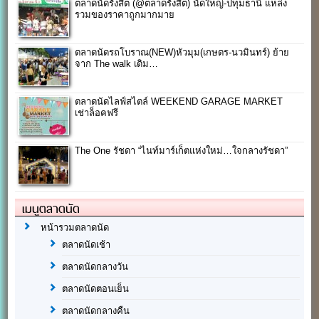
ตลาดนัดรังสิต (@ตลาดรังสิต) นัดใหญ่-ปทุมธานี แหล่ง
รวมของราคาถูกมากมาย
ตลาดนัดรถโบราณ(NEW)หัวมุม(เกษตร-นวมินทร์) ย้าย
จาก The walk เดิม…
ตลาดนัดไลฟ์สไตล์ WEEKEND GARAGE MARKET
เช่าล็อคฟรี
The One รัชดา “ไนท์มาร์เก็ตแห่งใหม่…ใจกลางรัชดา”
เมนูตลาดนัด
หน้ารวมตลาดนัด
ตลาดนัดเช้า
ตลาดนัดกลางวัน
ตลาดนัดตอนเย็น
ตลาดนัดกลางคืน