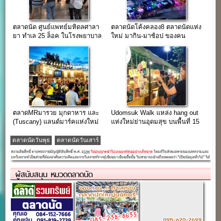
ตลาดนัด ศูนย์แพทย์มหิดลศาลา
ตลาดนัดโค้งคลอง8 ตลาดนัดแห่ง
ยา ทำเล 25 ล็อค ในโรงพยาบาล
ใหม่ มากิน-มาช้อป ของคน
ของมหาลัย
ลำลูกกา
ตลาดMRมารวย มุกดาหาร และ
Udomsuk Walk แหล่ง hang out
(Tuscany) แลนด์มาร์คแห่งใหม่
แห่งใหม่ย่านอุดมสุข บนพื้นที่ 15
ไร่
ตลาดนัดวันพุธ
ตลาดนัดวันเสาร์
ผู้สนับสนุน หมวดตลาดนัด