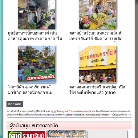
ศูนย์อาหารบิ๊กบอสสาย4 เน้น
ตลาดบ้านรังนก แหล่งรวมสินค้า
อาหารคุณภาพ สะอาด ราคาไม่
เกษตรอินทรีย์ ชิมอาหารรสเลิศ
แพงมาก
ในบรรยากาศอบอุ่นติดแม่น้ำท่า
จีน
“สถานีผัก & คนรักกาแฟ”
ตลาดสดนครชัยศรี นครปฐม เปิด
มาร์เก็ต ตลาดนัดคอกาแฟ
ให้จองพื้นที่ขายแล้ว (ตลาด
บรรยากาศสบายๆในสวน ย่าน
หลังคาเหลืองห้วยพลู)
พุทธมณฑล
ตลาดสด
ผู้สนับสนุน หมวดตลาดนัด