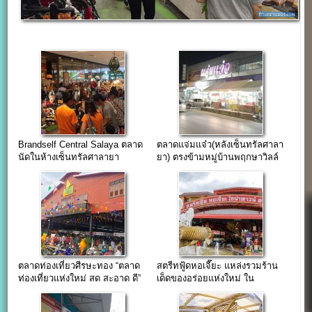
Brandself Central Salaya ตลาด
ตลาดแจ่มแจ๋ว(หลังเซ็นทรัลศาลา
นัดในห้างเซ็นทรัลศาลายา
ยา) ตรงข้ามหมู่บ้านพฤกษาวิลล์
ตลาดท่องเที่ยวศีรษะทอง “ตลาด
สตรีทฟู้ดหอเจี๊ยะ แหล่งรวมร้าน
ท่องเที่ยวแห่งใหม่ สด สะอาด ดี”
เด็ดของอร่อยแห่งใหม่ ใน
(โปรขายฟรี 3 เดือน)
โครงการไชน่าทาวน์ ศาลายา