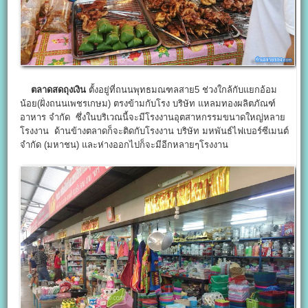
ตลาดสดถุงเงิน
ตั้งอยู่ที่ถนนพุทธมณฑลสาย5 ช่วงใกล้กับแยกอ้อม
น้อย(ฝั่งถนนเพชรเกษม) ตรงข้ามกับโรง บริษัท แหลมทองผลิตภัณฑ์
อาหาร จำกัด ซึ่งในบริเวณนี้จะมีโรงงานอุตสาหกรรมขนาดใหญ่หลาย
โรงงาน ด้านข้างตลาดก็จะติดกับโรงงาน บริษัท มหพันธ์ไฟเบอร์ซีเมนต์
จำกัด (มหาชน) และห่างออกไปก็จะมีอีกหลายๆโรงงาน