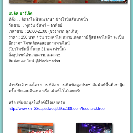
แบล็ค มาร์เก็ต
ที่ตั้ง : : ติดรถไฟฟ้าแพรกษา ข้างโรบินสันปากน้ำ
วันขาย: : ทุกวัน จันทร์ – อาทิตย์
เวลาขาย:: 16:00-21:00 (ช่วง พรก ฉุกเฉิน)
ราคา:: 250 บาท / วัน รวมค่าไฟ หมายเหตุหากมีตู้แช่ เตาไฟฟ้า จะเป็น
อีกราคา โผรดติดต่อสอบถามทางไลน์
(โปรโมชั่นนี้ สิ้นสุด 31 พค เท่านั้น)
สิ่งอุปกรณ์อำนวยความสะดวก::
ติดต่อจอง: ไลน์ @blackmarket
____
สำหรับเจ้าของโครงการ ที่ต้องการเพิ่มข้อมูลประชาสัมพันธ์พื้นที่เช่าฟู้ด
ทรั๊ค ทักแอดมินเพจ หรือ เม้นท์ไว้ได้เลยครับ
หรือ เพิ่มข้อมูลในลิ้งค์นี้ได้เลยครับ
http://www.xn--22cap5dwcq3d9ac1l0f.com/foodturckfree