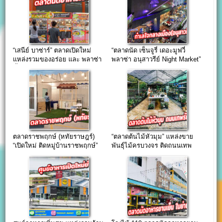
“เสนีย์ บาซ่าร์” ตลาดเปิดใหม่
“ตลาดนัด เซ็นจูรี่ เดอะมูฟวี่
แหล่งรวมของอร่อย และ พลาซ่า
พลาซ่า อนุสาวรีย์ Night Market”
ชั้น2
ทำเลดีใจกลางเมือง
ตลาดราชพฤกษ์ (หทัยราษฎร์)
“ตลาดต้นไม้หัวมุม” แหล่งขาย
“เปิดใหม่ ติดหมู่บ้านราชพฤกษ์”
พันธุ์ไม้ครบวงจร ติดถนนเทพ
รักษ์ตัดใหม่