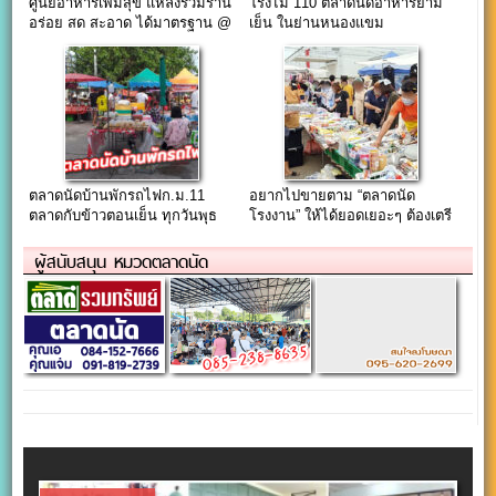
ศูนย์อาหารเพิ่มสุข แหล่งรวมร้าน
โรงไม้ 110 ตลาดนัดอาหารยาม
อร่อย สด สะอาด ได้มาตรฐาน @
เย็น ในย่านหนองแขม
ตลาดพูนทรัพย์ ปทุมธานี
ตลาดนัดบ้านพักรถไฟก.ม.11
อยากไปขายตาม “ตลาดนัด
ตลาดกับข้าวตอนเย็น ทุกวันพุธ
โรงงาน” ให้ได้ยอดเยอะๆ ต้องเตรี
กับศุกร์
ยมตัว…
ผู้สนับสนุน หมวดตลาดนัด