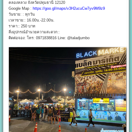
คลองหลวง จังหวัดปทุมธานี 12120
Google Map :
https://goo.gl/maps/v3H2ucuCw7yv9M9z9
วันขาย: : ทุกวัน
เวลาขาย:: 16.00น.-22.00น.
ราคา:: 250 บาท
สิ่งอุปกรณ์อำนวยความสะดวก::
ติดต่อจอง: โทร: 0971838816 Line: @taladjumbo