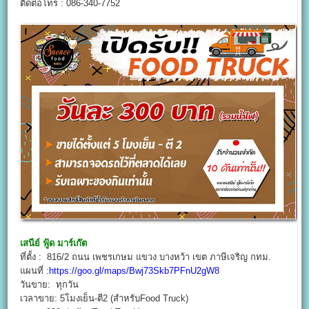
ติดต่อโทร : 086-340-7752
เสนีย์ ฟู้ด มาร์เก๊ต
ที่ตั้ง : 816/2 ถนน เพชรเกษม แขวง บางหว้า เขต ภาษีเจริญ กทม.
แผนที่ :
https://goo.gl/maps/Bwj73Skb7PFnU2gW8
วันขาย: ทุกวัน
เวลาขาย: 5โมงเย็น-ตี2 (สำหรับFood Truck)