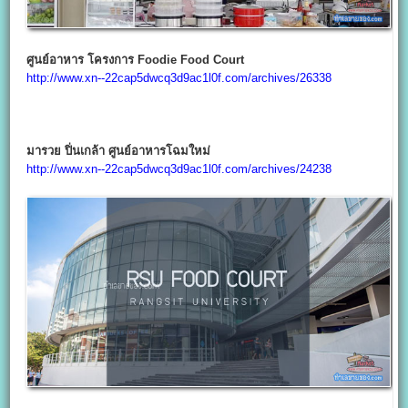
ศูนย์อาหาร โครงการ Foodie Food Court
http://www.xn--22cap5dwcq3d9ac1l0f.com/archives/26338
มารวย ปิ่นเกล้า ศูนย์อาหารโฉมใหม่
http://www.xn--22cap5dwcq3d9ac1l0f.com/archives/24238