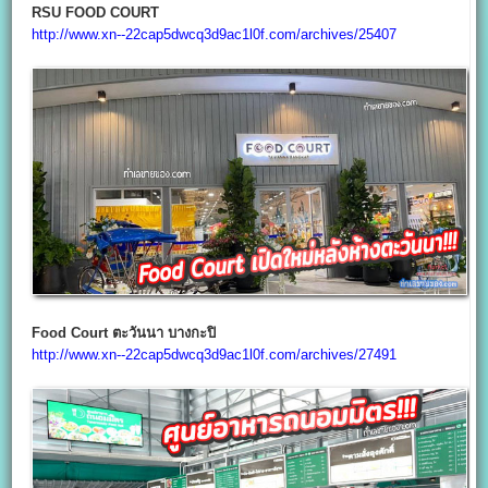
RSU FOOD COURT
http://www.xn--22cap5dwcq3d9ac1l0f.com/archives/25407
Food Court ตะวันนา บางกะปิ
http://www.xn--22cap5dwcq3d9ac1l0f.com/archives/27491