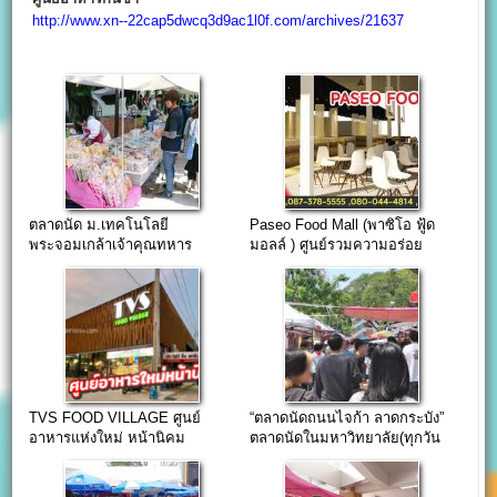
http://www.xn--22cap5dwcq3d9ac1l0f.com/archives/21637
ตลาดนัด ม.เทคโนโลยี
Paseo Food Mall (พาซิโอ ฟู้ด
พระจอมเกล้าเจ้าคุณทหาร
มอลล์ ) ศูนย์รวมความอร่อย
ลาดกระบัง ขายทุกวันพุธ
ใหญ่ที่สุดบนถนนลาดกระบัง
TVS FOOD VILLAGE ศูนย์
“ตลาดนัดถนนไจก้า ลาดกระบัง”
อาหารแห่งใหม่ หน้านิคม
ตลาดนัดในมหาวิทยาลัย(ทุกวัน
อุตสาหกรรมลาดกระบัง
จันทร์)