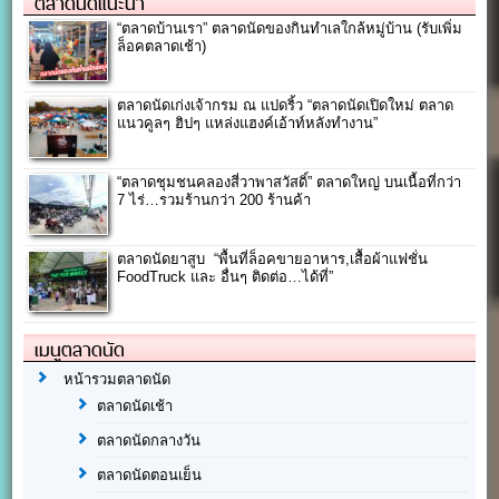
ตลาดนัดแนะนำ
“ตลาดบ้านเรา” ตลาดนัดของกินทำเลใกล้หมู่บ้าน (รับเพิ่ม
ล็อคตลาดเช้า)
ตลาดนัดเก่งเจ้ากรม ณ แปดริ้ว “ตลาดนัดเปิดใหม่ ตลาด
แนวคูลๆ ฮิปๆ แหล่งแฮงค์เอ้าท์หลังทำงาน”
“ตลาดชุมชนคลองสี่วาพาสวัสดิ์” ตลาดใหญ่ บนเนื้อที่กว่า
7 ไร่…รวมร้านกว่า 200 ร้านค้า
ตลาดนัด​ยาสูบ​ “พื้นที่ล็อคขายอาหาร,เสื้อผ้าแฟชั่น
FoodTruck และ อื่นๆ ติดต่อ…ได้ที่”
เมนูตลาดนัด
หน้ารวมตลาดนัด
ตลาดนัดเช้า
ตลาดนัดกลางวัน
ตลาดนัดตอนเย็น