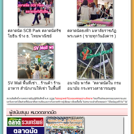
ตลาดนัด SCB Park ตลาดนัดรัช
ตลาดนัดธงฟ้า มหาลัยราชภัฏ
โยธิน ข้าง ธ. ไทยพาณิชย์
พระนคร ( ขายทุกวันอังคาร )
สนง.ใหญ่
SV Mall พื้นที่เช่า…ร้านค้า ร้าน
อนามัย พาร์ค “ตลาดนัดใน กรม
อาหาร สำนักงานให้เช่า ในพื้นที่
อนามัย กระทรวงสาธารณสุข
ย่านพระราม 3
ถ.ติวานนท์”
ผู้สนับสนุน หมวดตลาดนัด