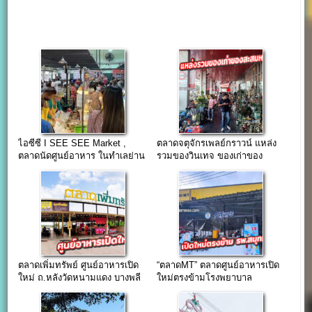
ไอซีซี I SEE SEE Market ,
ตลาดจตุจักรเพลย์กราวน์ แหล่ง
ตลาดนัดศูนย์อาหาร ในทำเลย่าน
รวมของวินเทจ ของเก่าของ
พระราม3 (เปิดขาย จ-ศ)
โบราณ แหล่งใหญ่ใจกลางเมือง
ตลาดเพิ่มทรัพย์ ศูนย์อาหารเปิด
“ตลาดMT” ตลาดศูนย์อาหารเปิด
ใหม่ ถ.หลังวัดหนามแดง บางพลี
ใหม่ตรงข้ามโรงพยาบาล
สมุทรปราการ