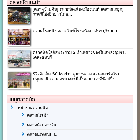
ตลาดนัดแนะนำ
[ตลาดข้ามคืน] ตลาดนัดเลี่ยงเมืองนนท์ (ตลาดนกฮูก)
ราตรีนี้ยังอีกยาวไกล…
ตลาดโรงหนัง ตลาดไนท์โรงหนังเก่าจันทบุรีราม่า
ตลาดนัดโลตัสพระราม 2 ทำเลขายของในแหล่งชุมชน
เคหะธนบุรี
รีวิวจัดเต็ม SC Market คูบางหลวง แลนด์มาร์คใหม่
ปทุมธานี ตลาดครบวงจรที่เป็นมากกว่าที่ช้อปปิ้ง
เมนูตลาดนัด
หน้ารวมตลาดนัด
ตลาดนัดเช้า
ตลาดนัดกลางวัน
ตลาดนัดตอนเย็น