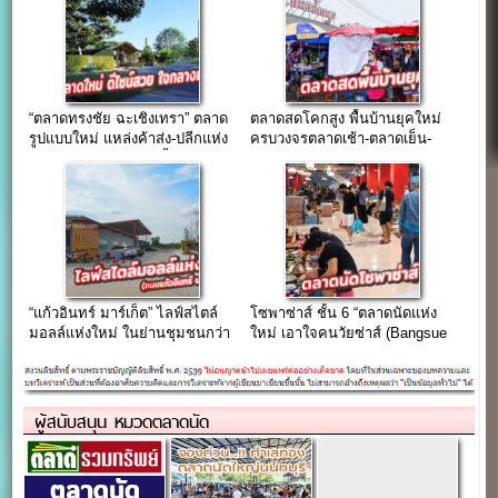
“ตลาดทรงชัย ฉะเชิงเทรา” ตลาด
ตลาดสดโคกสูง พื้นบ้านยุคใหม่
รูปแบบใหม่ แหล่งค้าส่ง-ปลีกแห่ง
ครบวงจรตลาดเช้า-ตลาดเย็น-
ใหม่ใจกลางเมืองแปดริ้ว
ตลาดนัด
“แก้วอินทร์ มาร์เก็ต” ไลฟ์สไตล์
โซพาซ่าส์ ชั้น 6 “ตลาดนัดแห่ง
มอลล์แห่งใหม่ ในย่านชุมชนกว่า
ใหม่ เอาใจคนวัยซ่าส์ (Bangsue
10,000 หลัง
Junction)”
ผู้สนับสนุน หมวดตลาดนัด