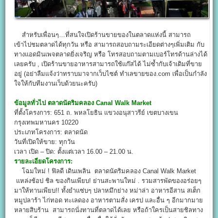
สำหรับเพื่อนๆ…ที่สนใจเปิดร้านขายของในตลาดแห่งนี้ สามารถ
เข้าไปชมตลาดได้ทุกวัน หรือ สามารถสอบถามระเอียดต่างๆเพิ่มเติม กับ
ทางแอดมินเพจตลาดยิ่งเจริญ หรือ โทรสอบถามตามเบอร์โทรด้านล่างได้
เลยครับ , เปิดร้านขายอาหารสามารถใช้แก๊สได้ ไม่ซ้ำกับเจ้าเดิมที่ขาย
อยู่ (อย่าลืมแจ้งว่าทราบมาจากเว็บไซต์ ทำเลขายของ.com เพื่อเป็นกำลัง
ใจให้กับทีมงานเว็บด้วยนะครับ)
ข้อมูลทั่วไป
ตลาดนัดริมคลอง Canal Walk Market
ที่ตั้งโครงการ: 651 ถ. พหลโยธิน แขวงอนุสาวรีย์ เขตบางเขน
กรุงเทพมหานคร 10220
ประเภทโครงการ: ตลาดนัด
วันที่เปิดให้ขาย: ทุกวัน
เวลา เปิด – ปิด: ตั้งแต่เวลา 16.00 – 21.00 น.
รายละเอียดโครงการ:
โฉมใหม่ ! ฟิลดี เดินเพลิน ตลาดนัดริมคลอง Canal Walk Market
แหล่งช้อป ชิล ของกินเพียบ! ย่านสะพานใหม่ . รวมสารพัดของอร่อยๆ
มาให้ทานเพียบ!! ทั้งยำแซ่บๆ ปลาหมึกย่าง หม่าล่า อาหารอีสาน สเต็ก
หมูปลาร้า ไก่ทอด ทะเลดอง อาหารตามสั่ง เครป และอื่น ๆ อีกมากมาย
หลายสิบร้าน สามารถนั่งทานที่ตลาดได้เลย หรือถ้าใครเป็นสายชิลทาง