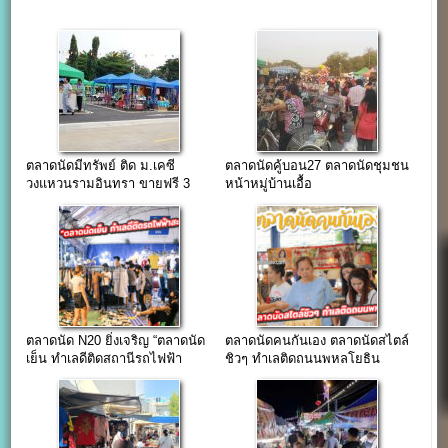
ตลาดนัดมีทรัพย์ ติด ม.เคซี
ตลาดนัดคู้บอน27 ตลาดนัดชุมชน
วงแหวนรามอินทรา ขายฟรี 3
หน้าหมู่บ้านเอื้อ
เดือน
อาทร(รามอินทรากิโล8)
ตลาดนัด N20 ยิ่งเจริญ “ตลาดนัด
ตลาดนัดคนกันเอง ตลาดนัดสไตล์
เย็น ทำเลดีติดสถานีรถไฟฟ้า
ชิวๆ ทำเลติดถนนพหลโยธิน
สะพานใหม่”