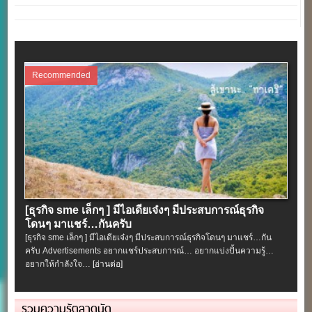
Recommended
[ธุรกิจ sme เล็กๆ ] มีไอเดียเจ๋งๆ มีประสบการณ์ธุรกิจ
โดนๆ มาแชร์…กันครับ
[ธุรกิจ sme เล็กๆ ] มีไอเดียเจ๋งๆ มีประสบการณ์ธุรกิจโดนๆ มาแชร์…กัน
ครับ Advertisements อยากแชร์ประสบการณ์… อยากแบ่งปั้นความรู้…
อยากให้กำลังใจ…
[อ่านต่อ]
รวมความรู้ตลาดนัด