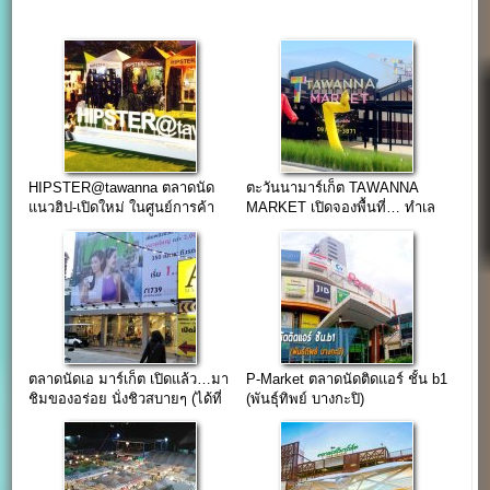
HIPSTER@tawanna ตลาดนัด
ตะวันนามาร์เก็ต TAWANNA
แนวฮิป-เปิดใหม่ ในศูนย์การค้า
MARKET เปิดจองพื้นที่… ทำเล
ตะวันนา บางกะปิ
บางกะปิ
ตลาดนัดเอ มาร์เก็ต เปิดแล้ว…มา
P-Market ตลาดนัดติดแอร์ ชั้น b1
ชิมของอร่อย นั่งชิวสบายๆ (ได้ที่
(พันธุ์ทิพย์ บางกะปิ)
รามคำแหง 58/5)