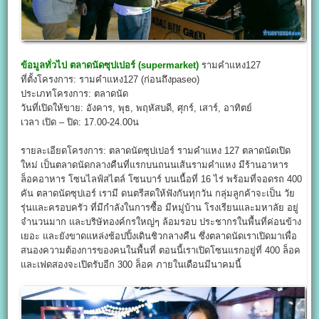
ข้อมูลทั่วไป
ตลาดนัดซุปเปอร์ (
supermarket
)
รามคำแหง127
ที่ตั้งโครงการ: รามคำแหง127 (ก่อนถึงpaseo)
ประเภทโครงการ: ตลาดนัด
วันที่เปิดให้ขาย: อังคาร, พุธ, พฤหัสบดี, ศุกร์, เสาร์, อาทิตย์
เวลา เปิด – ปิด: 17.00-24.00น
รายละเอียดโครงการ: ตลาดนัดซุปเปอร์ รามคำแหง 127 ตลาดนัดเปิด
ใหม่ เป็นตลาดนัดกลางคืนที่แรกบนถนนเส้นรามคำแหง มีร้านอาหาร
ล็อคอาหาร โซนไลฟ์สไตล์ โซนบาร์ บนเนื้อที่ 16 ไร่ พร้อมที่จอดรถ 400
คัน ตลาดนัดซุปเอร์ เรามี ดนตรีสดให้ฟังกันทุกวัน กลุ่มลูกค้าจะเป็น วัย
รุ่นและครอบครัว ที่มีกำลังในการซื้อ มีหมู่บ้าน โรงเรียนและมหาลัย อยู่
จำนวนมาก และบริษัทองค์กรใหญ่ๆ ล้อมรอบ ประชากรในพื้นที่ค่อนข้าง
เยอะ และยังขาดแหล่งช้อปปิ้งเดินชิวกลางคืน ซึ่งตลาดนัดเราเปิดมาเพื่อ
สนองความต้องการของคนในพื้นที่ ตอนนี้เราเปิดโซนแรกอยู่ที่ 400 ล็อค
และเฟดสองจะเปิดรับอีก 300 ล็อค ภายในเดือนมีนาคมนี้