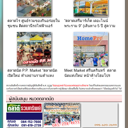
ตลาดไร ศูนย์รวมของกินอร่อยใน
“ตลาดเสรีมาร์เก็ต เดอะไนน์
ชุมชน ติดสถานีรถไฟฟ้าแอร์
พระราม 9” (เส้นทาง 5 ปี สู่ความ
พอร์ตลิงค์หัวหมาก
สำเร็จ…)
ตลาดนัด P.P. Market “ตลาดนัด
Meet Market ศรีนครินทร์ ตลาด
เปิดใหม่ ทำเลย่านรามคำแหง
นัดแห่งใหม่ หน้าห้างโฮมโปร
ใกล้แยกลำสาลี”
ศรีนครินทร์ (จองล็อคได้แล้ววัน
นี้)
ผู้สนับสนุน หมวดตลาดนัด