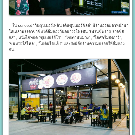
ใน concept “กินซุปเปอร์เพลิน เดินซุปเปอร์ชิลล์” มีร้านอร่อยดาหน้ามา
ให้เหล่าบรรดาขาชิมได้ลิ้มลองกันอย่างจุใจ เช่น “เฟรนช์ฟราย ราดชีส
สส” , หนังไก่ทอด “ซุปเปอร์ฮีโร่” , “ไข่เต่ามันม่วง” , “ไอศกรีมฮังการี”,
“ขนมปังใส้ไหล” , “ไอติมไข่แข็ง” และยังมีอีกร้านความอร่อยให้ลิ้มลอง
กัน…