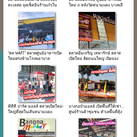
ทะเลสด จุดเช็คอินร้านเก๋ๆใน
ใหม่ ถ.หลังวัดหนามแดง บางพลี
บรรยากาศป่าชายเลน
“ตลาดMT” ตลาดศูนย์อาหารเปิด
ตลาดอิ่มเจริญ เทพารักษ์ ตลาด
ใหม่ตรงข้ามโรงพยาบาล
เปิดใหม่ ติดถนนใหญ่ เปิดจอง
สมุทรปราการ
พื้นที่จำนวนมาก
พีทีที ปาร์ค มอลล์ ตลาดเปิดใหม่-
บางกอบัวมอลล์ เปิดพื้นที่ให้เช่า…
ใหญ่ที่สุดในเส้นหนามแดง-
ศูนย์ร้านค้าชุมชน ทำเลพื้นที่คุ้ง
บางพลี
บางกะเจ้า