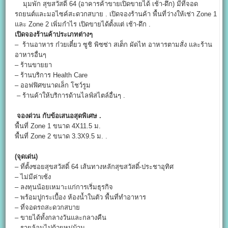
มุมพัก สุขสวัสดิ์ 64 (อาคารค้าขายเปิดขายได้ เช้า-ดึก) มีที่จอด
รถยนต์และมอไซค์สะดวกสบาย . เปิดจองร้านค้า พื้นที่ว่างให้เช่า Zone 1
และ Zone 2 เพิ่มกำไร เปิดขายได้ตั้งแต่ เช้า-ดึก .
เปิดจองร้านค้าประเภทต่างๆ
– ร้านอาหาร ก๋วยเตี๋ยว ซูชิ พิซซ่า สเต็ก ผัดไท อาหารตามสั่ง และร้าน
อาหารอื่นๆ
– ร้านขายยา
– ร้านบริการ Health Care
– ออฟฟิศขนาดเล็ก โชว์รูม
– ร้านค้าให้บริการด้านไลฟ์สไตล์อื่นๆ .
จองด่วน กับข้อเสนอสุดพิเศษ .
พื้นที่ Zone 1 ขนาด 4X11.5 ม.
พื้นที่ Zone 2 ขนาด 3.3X9.5 ม. .
(จุดเด่น)
– ที่ตั้งซอยสุขสวัสดิ์ 64 เส้นทางหลักสุขสวัสดิ์-ประชาอุทิศ
– ไม่มีค่าเซ้ง
– ลงทุนน้อยเหมาะแก่การเริ่มธุรกิจ
– พร้อมปูกระเบื้อง ห้องน้ำในตัว พื้นที่ทำอาหาร
– ที่จอดรถสะดวกสบาย
– ขายได้ทั้งกลางวันและกลางคืน
– รายล้อมไปด้วยหมู่บ้าน .