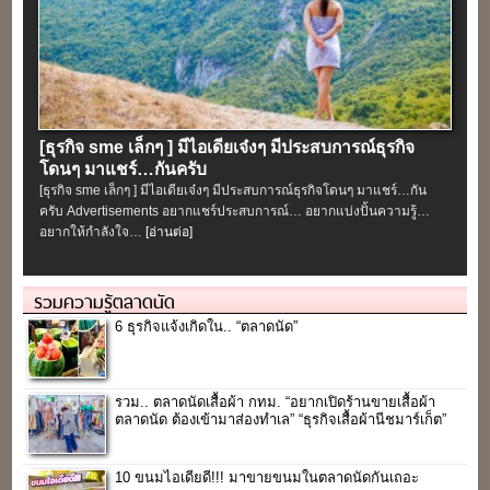
[ธุรกิจ sme เล็กๆ ] มีไอเดียเจ๋งๆ มีประสบการณ์ธุรกิจ
โดนๆ มาแชร์…กันครับ
[ธุรกิจ sme เล็กๆ ] มีไอเดียเจ๋งๆ มีประสบการณ์ธุรกิจโดนๆ มาแชร์…กัน
ครับ Advertisements อยากแชร์ประสบการณ์… อยากแบ่งปั้นความรู้…
อยากให้กำลังใจ…
[อ่านต่อ]
รวมความรู้ตลาดนัด
6 ธุรกิจแจ้งเกิดใน.. “ตลาดนัด”
รวม.. ตลาดนัดเสื้อผ้า กทม. “อยากเปิดร้านขายเสื้อผ้า
ตลาดนัด ต้องเข้ามาส่องทำเล” “ธุรกิจเสื้อผ้านีชมาร์เก็ต”
10 ขนมไอเดียดี!!! มาขายขนมในตลาดนัดกันเถอะ