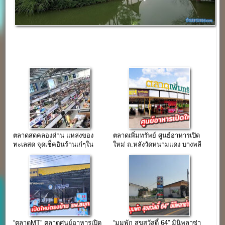
ตลาดสดคลองด่าน แหล่งของ
ตลาดเพิ่มทรัพย์ ศูนย์อาหารเปิด
ทะเลสด จุดเช็คอินร้านเก๋ๆใน
ใหม่ ถ.หลังวัดหนามแดง บางพลี
บรรยากาศป่าชายเลน
“ตลาดMT” ตลาดศูนย์อาหารเปิด
“มุมพัก สุขสวัสดิ์ 64” มินิพลาซ่า