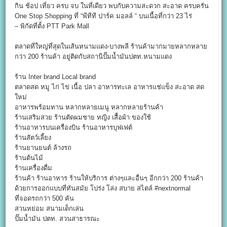
กิน ช้อป เที่ยว ครบ จบ ในที่เดียว พบกับความสะดวก สะอาด ครบครัน
One Stop Shopping ที่ “พีทีที ปาร์ค มอลล์ “ บนเนื้อที่กว่า 23 ไร่
– พิกัดที่ตั้ง PTT Park Mall
ตลาดที่ใหญ่ที่สุดในเส้นหนามแดง-บางพลี ร้านค้ามากมายหลากหลาย
กว่า 200 ร้านค้า อยู่ติดกับสถานีปั๊มน้ำมันปตท.หนามแดง
ร้าน Inter brand Local brand
ตลาดสด หมู ไก่ ไข่ เนื้อ ปลา อาหารทะเล อาหารแช่แข็ง สะอาด สด
ใหม่
อาหารพร้อมทาน หลากหลายเมนู หลากหลายร้านค้า
ร้านเสริมสวย ร้านตัดผมชาย หญิง เสื้อผ้า ของใช้
ร้านอาหารบนเครื่องบิน ร้านอาหารบุฟเฟต์
ร้านสัตว์เลี้ยง
ร้านยานยนต์ ล้างรถ
ร้านต้นไม้
ร้านเครื่องดื่ม
ร้านค้า ร้านอาหาร ร้านให้บริการ ต่างๆและอื่นๆ อีกกว่า 200 ร้านค้า
ด้วยการออกแบบที่ทันสมัย โปร่ง โล่ง สบาย สไตล์ #nextnormal
ที่จอดรถกว่า 500 คัน
สวนหย่อม สนามเด็กเล่น
ปั๊มน้ำมัน ปตท. สวนสาธารณะ