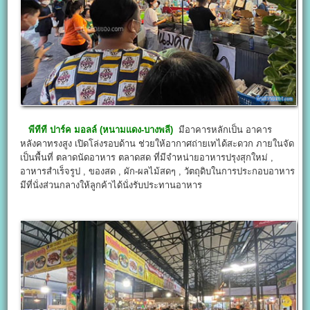
พีทีที ปาร์ค มอลล์ (หนามแดง-บางพลี)
มีอาคารหลักเป็น อาคาร
หลังคาทรงสูง เปิดโล่งรอบด้าน ช่วยให้อากาศถ่ายเทได้สะดวก ภายในจัด
เป็นพื้นที่ ตลาดนัดอาหาร ตลาดสด ที่มีจำหน่ายอาหารปรุงสุกใหม่ ,
อาหารสำเร็จรูป , ของสด , ผัก-ผลไม้สดๆ , วัตถุดิบในการประกอบอาหาร
มีที่นั่งส่วนกลางให้ลูกค้าได้นั่งรับประทานอาหาร