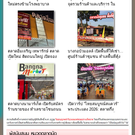
ใหม่ตรงข้ามโรงพยาบาล
จุดรวมร้านค้าและบริการ ใน
สมุทรปราการ
ละแวกชุมชนสุขสวัสดิ์ 64
ตลาดอิ่มเจริญ เทพารักษ์ ตลาด
บางกอบัวมอลล์ เปิดพื้นที่ให้เช่า…
เปิดใหม่ ติดถนนใหญ่ เปิดจอง
ศูนย์ร้านค้าชุมชน ทำเลพื้นที่คุ้ง
พื้นที่จำนวนมาก
บางกะเจ้า
ตลาดบางนามาร์เก็ต เปิดรับสมัคร
เปิดวาร์ป “ไทยสมบูรณ์สแควร์”
ร้านขายของ ทำเลขายโซนถนน
พระประแดง 2026: ตลาดกึ่ง
บางนา-ตราด
พลาซ่าที่จอดรถฟรี มีของดีตั้งแต่
เช้ามืดยันดึก!
ผู้สนับสนุน หมวดตลาดนัด