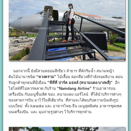
นอกจากนี้ ยังมีสวนหย่อมสีเขียว ลำธาร ที่พักริมน้ำ สนามหญ้า
ต้นไม้นานาชนิด
“พวงคราม”
ไม้เลื้อย ดอกสีม่วงที่กำลังรอผลิบาน ตอน
รับลูกค้าทุกคนที่มีเยือน
“พีทีที ปาร์ค มอลล์ (หนามแดง-บางพลี)”
อีก
ไฮไลท์ที่ไม่ควรพลาด กับร้าน
“Namdang Airline”
ร้านอาหารบน
เครื่องบิน กับเมนูชั้นเลิศ ของ..หนามแดง แอร์ไลน์ ที่ได้นำบริการต่างๆ
ของสายการบิน มาไว้ในที่เดียวกัน ​ที่ท่านจะได้พบกับความบันเทิงรูป
แบบใหม่ ทั้ง karaoke และ อาหารไทย-จีน ​เมนูสุดพิเศษ อาหารชุดเซต
บนเครื่องบิน และ มุมถ่ายรูปต่างๆ ไว้บริการทุกท่าน