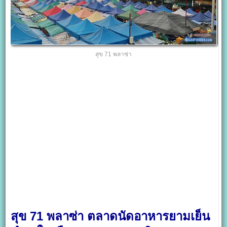
สุข 71 พลาซ่า
สุข 71 พลาซ่า ตลาดนัดอาหารยามเย็น