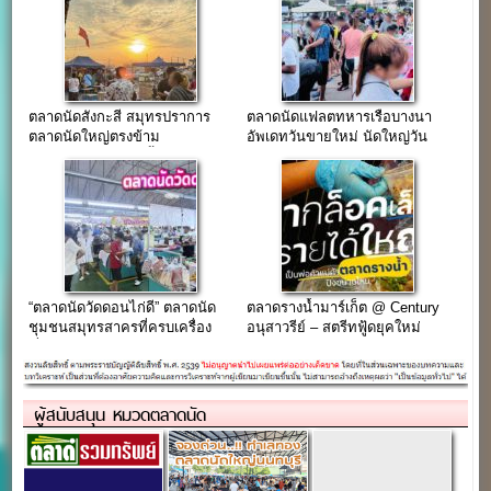
ตลาดนัดสังกะสี สมุทรปราการ
ตลาดนัดแฟลตทหารเรือบางนา
ตลาดนัดใหญ่ตรงข้าม
อัพเดทวันขายใหม่ นัดใหญ่วัน
อบต.เทพารักษ์ บนเนื้อที่กว่า 60
อาทิตย์…
ไร่
“ตลาดนัดวัดดอนไก่ดี” ตลาดนัด
ตลาดรางน้ำมาร์เก็ต @ Century
ชุมชนสมุทรสาครที่ครบเครื่อง
อนุสาวรีย์ – สตรีทฟู้ดยุคใหม่
เรื่องกิน ช้อป ในบรรยากาศวิถี
ใจกลางเมือง แค่ 2 ก้าว ติด BTS
ชาวบ้าน (พร้อมช่องทางการจอง
ล็อค)
ผู้สนับสนุน หมวดตลาดนัด