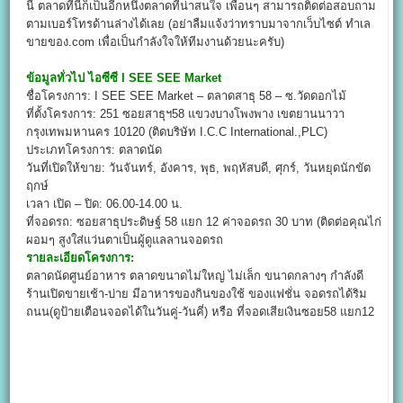
นี้ ตลาดที่นี่ก็เป็นอีกหนึ่งตลาดที่น่าสนใจ เพื่อนๆ สามารถติดต่อสอบถาม
ตามเบอร์โทรด้านล่างได้เลย (อย่าลืมแจ้งว่าทราบมาจากเว็บไซต์ ทำเล
ขายของ.com เพื่อเป็นกำลังใจให้ทีมงานด้วยนะครับ)
ข้อมูลทั่วไป
ไอซีซี I SEE SEE Market
ชื่อโครงการ: I SEE SEE Market – ตลาดสาธุ 58 – ซ.วัดดอกไม้
ที่ตั้งโครงการ: 251 ซอยสาธุฯ58 แขวงบางโพงพาง เขตยานนาวา
กรุงเทพมหานคร 10120 (ติดบริษัท I.C.C International.,PLC)
ประเภทโครงการ: ตลาดนัด
วันที่เปิดให้ขาย: วันจันทร์, อังคาร, พุธ, พฤหัสบดี, ศุกร์, วันหยุดนักขัต
ฤกษ์
เวลา เปิด – ปิด: 06.00-14.00 น.
ที่จอดรถ: ซอยสาธุประดิษฐ์ 58 แยก 12 ค่าจอดรถ 30 บาท (ติดต่อคุณไก่
ผอมๆ สูงใส่แว่นตาเป็นผู้ดูแลลานจอดรถ
รายละเอียดโครงการ:
ตลาดนัดศูนย์อาหาร ตลาดขนาดไม่ใหญ่ ไม่เล็ก ขนาดกลางๆ กำลังดี
ร้านเปิดขายเช้า-บ่าย มีอาหารของกินของใช้ ของแฟชั่น จอดรถได้ริม
ถนน(ดูป้ายเตือนจอดได้ในวันคู่-วันคี่) หรือ ที่จอดเสียเงินซอย58 แยก12