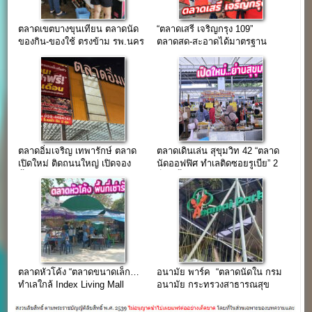
ตลาดเขตบางขุนเทียน ตลาดนัด
“ตลาดเสรี เจริญกรุง 109”
ของกิน-ของใช้ ตรงข้าม รพ.นคร
ตลาดสด-สะอาดได้มาตรฐาน
ธน(อัพเดท ต.ค. 64)
หลัง รพ.เจริญกรุงประชารักษ์
ตลาดอิ่มเจริญ เทพารักษ์ ตลาด
ตลาดเดินเล่น สุขุมวิท 42 “ตลาด
เปิดใหม่ ติดถนนใหญ่ เปิดจอง
นัดออฟฟิศ ทำเลติดซอยรูเบีย” 2
พื้นที่จำนวนมาก
ล็อคขึ้นไป มีราคาพิเศษ…
ตลาดหัวโค้ง “ตลาดขนาดเล็ก…
อนามัย พาร์ค “ตลาดนัดใน กรม
ทำเลใกล้ Index Living Mall
อนามัย กระทรวงสาธารณสุข
สำนักงานใหญ่”
ถ.ติวานนท์”