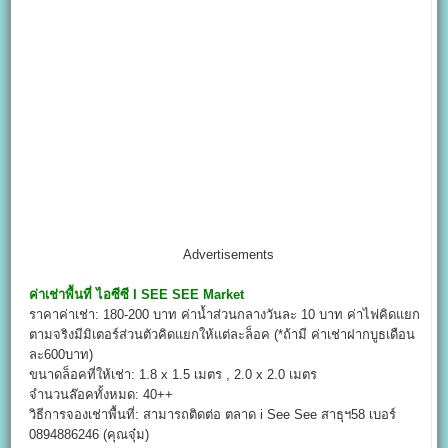
Advertisements
ค่าเช่าพื้นที่
ไอซีซี I SEE SEE Market
ราคาค่าเช่า: 180-200 บาท ค่าน้ำส่วนกลางวันละ 10 บาท ค่าไฟคิดแยก
ตามจริงมีมิเตอร์ส่วนตัวคิดแยกให้แต่ละล็อค (*ถ้ามี ค่าเช่าฝากบูธเดือน
ละ600บาท)
ขนาดล็อคที่ให้เช่า: 1.8 x 1.5 เมตร , 2.0 x 2.0 เมตร
จำนวนล๊อคทั้งหมด: 40++
วิธีการจองเช่าพื้นที่: สามารถติดต่อ ตลาด i See See สาธุฯ58 เบอร์
0894886246 (คุณจุ๋ม)