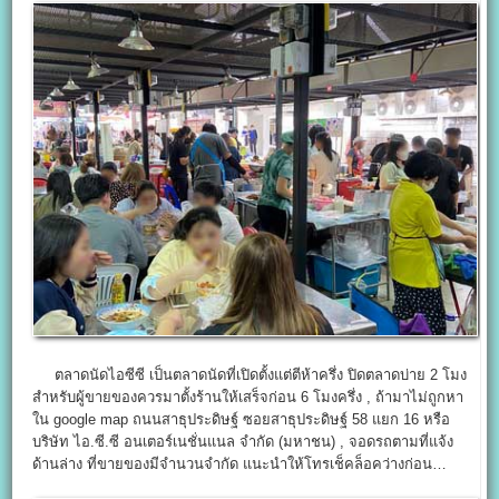
ตลาดนัดไอซีซี เป็นตลาดนัดที่เปิดตั้งแต่ตีห้าครึ่ง ปิดตลาดบ่าย 2 โมง
สำหรับผู้ขายของควรมาตั้งร้านให้เสร็จก่อน 6 โมงครึ่ง , ถ้ามาไม่ถูกหา
ใน google map ถนนสาธุประดิษฐ์ ซอยสาธุประดิษฐ์ 58 แยก 16 หรือ
บริษัท ไอ.ซี.ซี อนเตอร์เนชั่นแนล จำกัด (มหาชน) , จอดรถตามที่แจ้ง
ด้านล่าง ที่ขายของมีจำนวนจำกัด แนะนำให้โทรเช็คล็อคว่างก่อน…