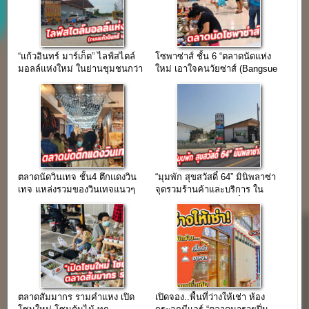
“แก้วอินทร์ มาร์เก็ต” ไลฟ์สไตล์
โซพาซ่าส์ ชั้น 6 “ตลาดนัดแห่ง
มอลล์แห่งใหม่ ในย่านชุมชนกว่า
ใหม่ เอาใจคนวัยซ่าส์ (Bangsue
10,000 หลัง
Junction)”
ตลาดนัดวินเทจ ชั้น4 ตึกแดงวิน
“มุมพัก สุขสวัสดิ์ 64” มินิพลาซ่า
เทจ แหล่งรวมของวินเทจแนวๆ
จุดรวมร้านค้าและบริการ ใน
ทำเลขายของย่านจตุจักร
ละแวกชุมชนสุขสวัสดิ์ 64
ตลาดสัมมากร รามคำแหง เปิด
เปิดจอง..พื้นที่ว่างให้เช่า ห้อง