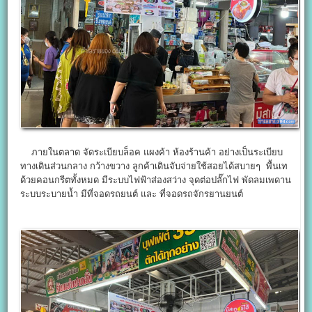
ภายในตลาด จัดระเบียบล็อค แผงค้า ห้องร้านค้า อย่างเป็นระเบียบ
ทางเดินส่วนกลาง กว้างขวาง ลูกค้าเดินจับจ่ายใช้สอยได้สบายๆ พื้นเท
ด้วยคอนกรีตทั้งหมด มีระบบไฟฟ้าส่องสว่าง จุดต่อปลั๊กไฟ พัดลมเพดาน
ระบบระบายน้ำ มีที่จอดรถยนต์ และ ที่จอดรถจักรยานยนต์