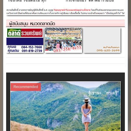
โซนใหม่ โซนต้นไม้ ทุก
กระจกมีแอร์ “ตลาดมารวยปิ่น
เสาร์,อาทิตย์
เกล้า”
ผู้สนับสนุน หมวดตลาดนัด
Recommended