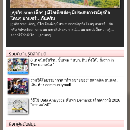
[ธุรกิจ sme เล็กๆ ] มีไอเดียเจ๋งๆ มีประสบการณ์ธุรกิจ
โดนๆ มาแชร์…กันครับ
[ธุรกิจ sme เล็กๆ ] มีไอเดียเจ๋งๆ มีประสบการณ์ธุรกิจโดนๆ มาแชร์…กัน
ครับ Advertisements อยากแชร์ประสบการณ์… อยากแบ่งปั้นความรู้…
อยากให้กำลังใจ…
[อ่านต่อ]
รวมความรู้ตลาดนัด
8 เทคนิคจัดร้าน ขั้นเทพ “ แบกะดิน ตั้งโต๊ะ ตั้งราว in
The ตลาดนัด ”
รวมวีดีโอบรรยากาศ “ทำเลขายของ” ตลาดนัด ถนนคน
เดิน ห้าง communitymall
วิธีใช้ Data Analytics ค้นหา Demand: เลิกเดาว่าปี 2026
“ขายอะไรดี”
ลิงก์ผู้สนับสนุน