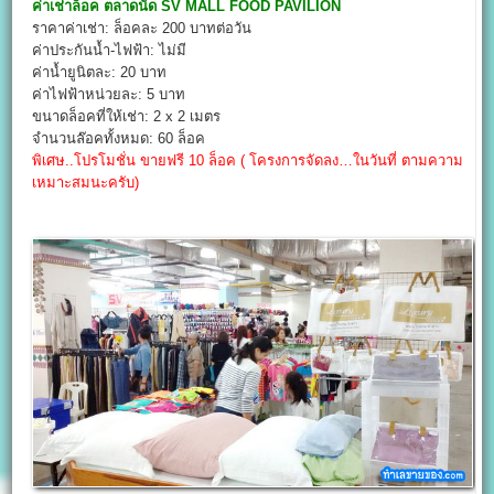
ค่าเช่าล็อค
ตลาดนัด SV MALL FOOD PAVILION
ราคาค่าเช่า: ล็อคละ 200 บาทต่อวัน
ค่าประกันน้ำ-ไฟฟ้า: ไม่มี
ค่าน้ำยูนิตละ: 20 บาท
ค่าไฟฟ้าหน่วยละ: 5 บาท
ขนาดล็อคที่ให้เช่า: 2 x 2 เมตร
จำนวนล๊อคทั้งหมด: 60 ล็อค
พิเศษ..โปรโมชั่น ขายฟรี 10 ล็อค ( โครงการจัดลง…ในวันที่ ตามความ
เหมาะสมนะครับ)