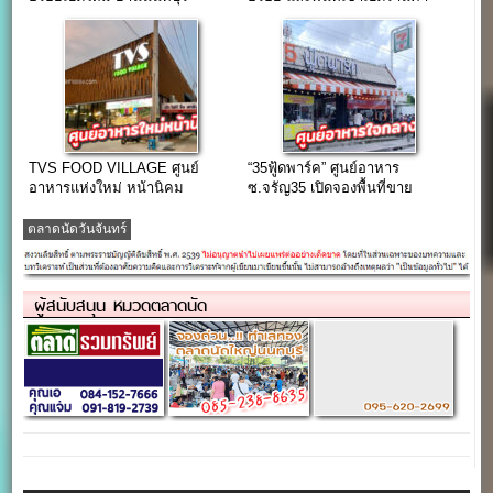
TVS FOOD VILLAGE ศูนย์
“35ฟู้ดพาร์ค” ศูนย์อาหาร
อาหารแห่งใหม่ หน้านิคม
ซ.จรัญ35 เปิดจองพื้นที่ขาย
อุตสาหกรรมลาดกระบัง
อาหาร ขนาด 2×2 เมตร
ตลาดนัดวันจันทร์
ผู้สนับสนุน หมวดตลาดนัด