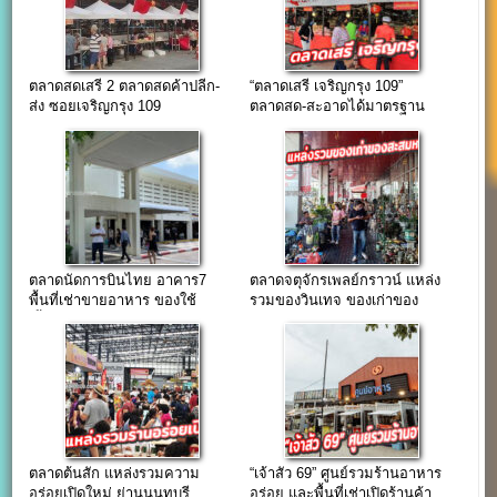
ตลาดสดเสรี 2 ตลาดสดค้าปลีก-
“ตลาดเสรี เจริญกรุง 109”
ส่ง ซอยเจริญกรุง 109
ตลาดสด-สะอาดได้มาตรฐาน
หลัง รพ.เจริญกรุงประชารักษ์
ตลาดนัดการบินไทย อาคาร7
ตลาดจตุจักรเพลย์กราวน์ แหล่ง
พื้นที่เช่าขายอาหาร ของใช้
รวมของวินเทจ ของเก่าของ
เสื้อผ้า ทำเลพนักงานการบินไทย
โบราณ แหล่งใหญ่ใจกลางเมือง
ตลาดต้นสัก แหล่งรวมความ
“เจ้าสัว 69” ศูนย์รวมร้านอาหาร
อร่อยเปิดใหม่ ย่านนนทบุรี
อร่อย และพื้นที่เช่าเปิดร้านค้า