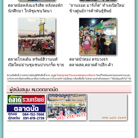
ตลาดนัดหลังมอรังสิต หลังหอพัก
“ลานจอด มาร์เก็ต” ทำเลเปิดใหม่
นักศึกษา ใกล้ชุมชนวัดนา
ข้างศูนย์การค้าพันธุ์ทิพย์
วง(ดอนเมือง)
งามวงศ์วาน
ตลาดโกลเด้น ทรัพย์ติวานนท์
ตลาดบัวทอง ครบวงจร
เปิดใหม่ย่านชุมชนปากเกร็ด ขาย
ตลาดสด,ตลาดค้าปลีก-ค้า
ฟรีถึง 15ม.ค.62
ส่ง,ไนท์มาร์เก็ต เปิดตลอด 24
ชั่วโมง
ผู้สนับสนุน หมวดตลาดนัด