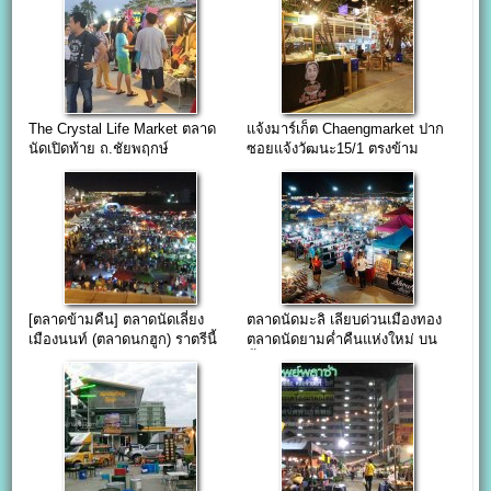
The Crystal Life Market ตลาด
แจ้งมาร์เก็ต Chaengmarket ปาก
นัดเปิดท้าย ถ.ชัยพฤกษ์
ซอยแจ้งวัฒนะ15/1 ตรงข้าม
รพ.มงกุฎวัฒนะ
[ตลาดข้ามคืน] ตลาดนัดเลี่ยง
ตลาดนัดมะลิ เลียบด่วนเมืองทอง
เมืองนนท์ (ตลาดนกฮูก) ราตรีนี้
ตลาดนัดยามค่ำคืนแห่งใหม่ บน
ยังอีกยาวไกล…
พื้นที่กว่า 50 ไร่