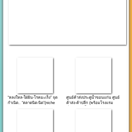
“หลงใหล-ใฝ่ฝัน-โรคมะเร็ง” จุด
ศูนย์ค้าส่งประตูน้ำขอนแก่น ศูนย์
กำเนิด.. “ตลาดนิด-นิด”(niche
ค้าส่ง-ค้าปลีก (พร้อมโรงแรม
niche weekend)
ที่พัก&สวนน้ำไดโน วอเตอร์ พาร์
ค)