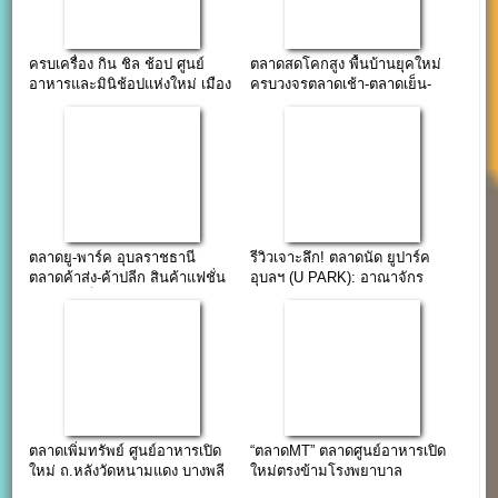
ครบเครื่อง กิน ชิล ช้อป ศูนย์
ตลาดสดโคกสูง พื้นบ้านยุคใหม่
อาหารและมินิช้อปแห่งใหม่ เมือง
ครบวงจรตลาดเช้า-ตลาดเย็น-
อำนาจเจริญ
ตลาดนัด
ตลาดยู-พาร์ค อุบลราชธานี
รีวิวเจาะลึก! ตลาดนัด ยูปาร์ค
ตลาดค้าส่ง-ค้าปลีก สินค้าแฟชั่น
อุบลฯ (U PARK): อาณาจักร
กว่า 500 ล็อคร้านค้า ตลาดที่
ของกินและแหล่งช้อปที่ใหญ่ที่สุด
ใหญ่ที่สุดในอุบลฯ
ในเมืองดอกบัว!
ตลาดเพิ่มทรัพย์ ศูนย์อาหารเปิด
“ตลาดMT” ตลาดศูนย์อาหารเปิด
ใหม่ ถ.หลังวัดหนามแดง บางพลี
ใหม่ตรงข้ามโรงพยาบาล
สมุทรปราการ