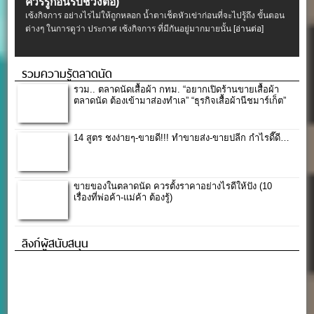
ควรรู้ก่อนรับช่วงต่อ)
เซ้งกิจการ อย่างไรไม่ให้ถูกหลอก น้ำตาเช็ดหัวเข่าก่อนที่จะไปรู้ถึง ขั้นตอน
ต่างๆ ในการดูว่า ประกาศ เซ้งกิจการ ที่มีกันอยู่มากมายนั้น
[อ่านต่อ]
รวมความรู้ตลาดนัด
รวม.. ตลาดนัดเสื้อผ้า กทม. “อยากเปิดร้านขายเสื้อผ้า
ตลาดนัด ต้องเข้ามาส่องทำเล” “ธุรกิจเสื้อผ้านีชมาร์เก็ต”
14 สูตร ชงง่ายๆ-ขายดี!!! ทำขายส่ง-ขายปลีก กำไรดี๊ดี…
ขายของในตลาดนัด ควรตั้งราคาอย่างไรดีให้ปัง (10
เรื่องที่พ่อค้า-แม่ค้า ต้องรู้)
ลิงก์ผู้สนับสนุน