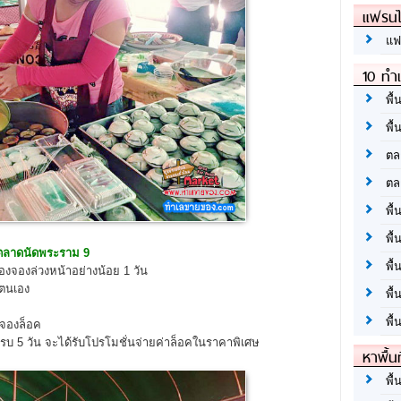
แฟรนไ
แฟ
10 ทำเ
พื้
พื้
ตล
ตล
พื้
พื้
ตลาดนัดพระราม 9
พื้
้องจองล่วงหน้าอย่างน้อย 1 วัน
ตนเอง
พื้
พื้
จองล็อค
 5 วัน จะได้รับโปรโมชั่นจ่ายค่าล็อคในราคาพิเศษ
หาพื้น
พื้