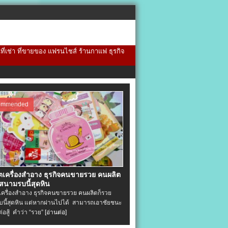
้นที่เช่า ที่ขายของ แฟรนไชส์ ร้านกาแฟ ธุรกิจ
ommended
ิตเครื่องสําอาง ธุรกิจคนขายรวย คนผลิต
 สนามรบนี้สุดหิน
ตเครื่องสําอาง ธุรกิจคนขายรวย คนผลิตก็รวย
นี้สุดหิน แต่หากผ่านไปได้ สามารถเอาชัยชนะ
่ต่อสู้ คำว่า “รวย”
[อ่านต่อ]