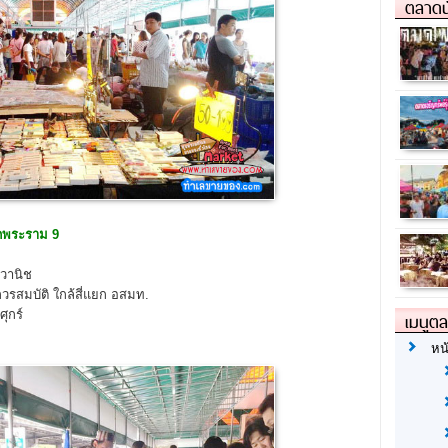
ตลาดน
ดพระราม 9
วานิช
วรสมบัติ ใกล้สี่แยก อสมท.
ุกร์
เมนูต
หน