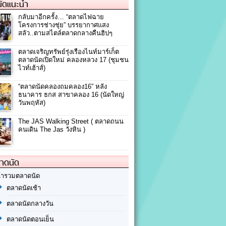
ัดแนะนำ
กลับมาอีกครั้ง… “ตลาดไฟฉาย
โครงการช่างชุ่ย” บรรยากาศแสง
สลัว..ตามสไตล์ตลาดกลางคืนฮิปๆ
ตลาดเจริญทรัพย์รุ่งเรืองไนท์มาร์เก็ต
ตลาดนัดเปิดใหม่ คลองหลวง 17 (ชุมชน
ไวท์เฮ้าส์)
“ตลาดนัดคลองถมคลอง16” หลัง
ธนาคาร ธกส สาขาคลอง 16 (นัดใหญ่
วันพฤหัส)
The JAS Walking Street ( ตลาดถนน
คนเดิน The Jas วังหิน )
ลาดนัด
้ารวมตลาดนัด
ตลาดนัดเช้า
ตลาดนัดกลางวัน
ตลาดนัดตอนเย็น