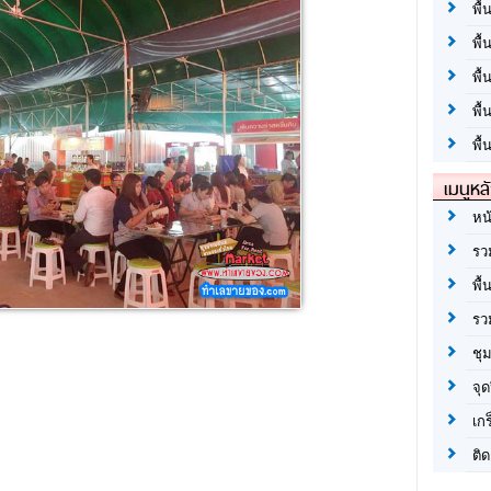
พื้
พื้
พื
พื
พื้
เมนูหล
หน
รว
พื้
รว
ชุ
จุด
เก
ติด