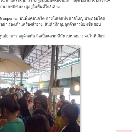
น ย่านพระราม 9 ตั้งอยู่ติดถนนพระรามเก้า อยู่ข้างอาคารว่องวานิช
ออฟฟิศ และผู้อยู่ในพื้นที่ใกล้เคียง
ด onpen-air บนพื้นคอนกรีต ภายในเต็นท์ขนาดใหญ่ ประกอบโดย
อผ้า,รองเท้า,เครื่องสำอาง สินค้าที่กลุ่มลูกค้าสาวนิยมชื่นชอบ
ูนย์อาหาร อยู่ด้วยกัน ถือเป็นตลาด ที่มีครบทุกอย่าง จบในที่เดียว!!