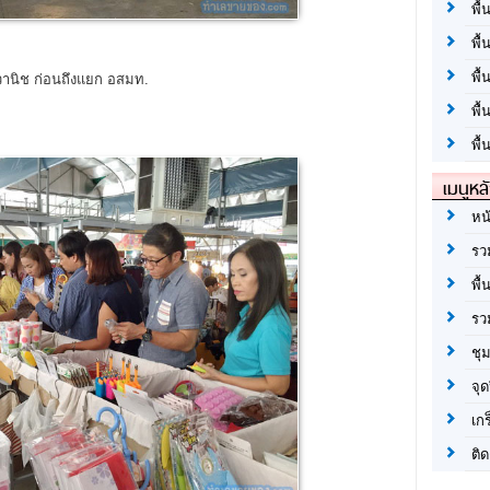
พื้
พื้
พื
องวานิช ก่อนถึงแยก อสมท.
พื
พื้
เมนูหล
หน
รว
พื้
รว
ชุ
จุด
เก
ติด