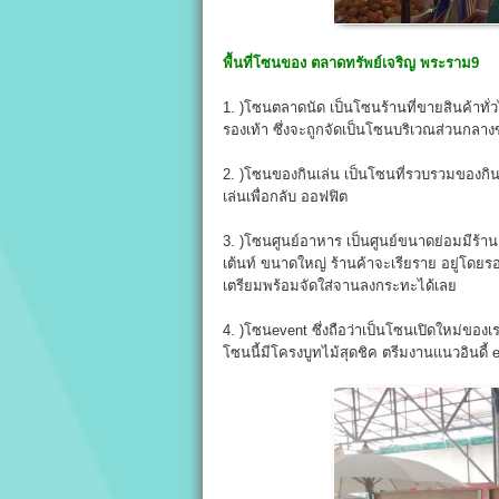
พื้นที่โซนของ
ตลาดทรัพย์เจริญ พระราม9
1. )โซนตลาดนัด เป็นโซนร้านที่ขายสินค้าทั่ว
รองเท้า ซึ่งจะถูกจัดเป็นโซนบริเวณส่วนกล
2. )โซนของกินเล่น เป็นโซนที่รวบรวมของกินเล่
เล่นเพื่อกลับ ออฟฟิต
3. )โซนศูนย์อาหาร เป็นศูนย์ขนาดย่อมมีร้านค้
เต้นท์ ขนาดใหญ่ ร้านค้าจะเรียราย อยู่โดย
เตรียมพร้อมจัดใส่จานลงกระทะได้เลย
4. )โซนevent ซึ่งถือว่าเป็นโซนเปิดใหม่ของเ
โซนนี้มีโครงบูทไม้สุดชิค ตรีมงานแนวอินดี้