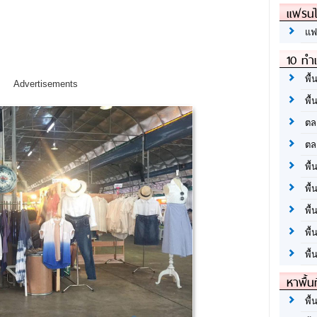
แฟรนไ
แฟ
10 ทำเ
พื้
Advertisements
พื้
ตล
ตล
พื้
พื้
พื้
พื้
พื้
หาพื้น
พื้