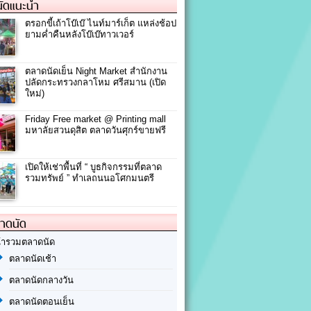
ัดแนะนำ
ตรอกขี้เถ้าโบ๊เบ๊ ไนท์มาร์เก็ต แหล่งช้อป
ยามค่ำคืนหลังโบ๊เบ๊ทาวเวอร์
ตลาดนัดเย็น Night Market สำนักงาน
ปลัดกระทรวงกลาโหม ศรีสมาน (เปิด
ใหม่)
Friday Free market @ Printing mall
มหาลัยสวนดุสิต ตลาดวันศุกร์ขายฟรี
เปิดให้เช่าพื้นที่ “ บูธกิจกรรมที่ตลาด
รวมทรัพย์ ” ทำเลถนนอโศกมนตรี
ลาดนัด
้ารวมตลาดนัด
ตลาดนัดเช้า
ตลาดนัดกลางวัน
ตลาดนัดตอนเย็น