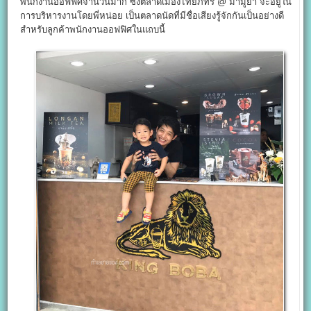
พนักงานออฟฟิศจำนวนมาก ซึ่งตลาดเมืองไทยภัทร @ มามูย่า จะอยู่ใน
การบริหารงานโดยพี่หน่อย เป็นตลาดนัดที่มีชื่อเสียงรู้จักกันเป็นอย่างดี
สำหรับลูกค้าพนักงานออฟฟิศในแถบนี้