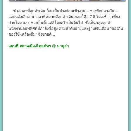
ช่วงเวลาที่ลูกค้าเดิน ก็จะเป็นช่วงก่อนเข้างาน – ช่วงพักกลางวัน –
และหลังเลิกงาน เวลาพีคมากมีลูกค้าเดินเยอะก็คือ 7-8 โมงเช้า , เที่ยง-
บ่ายโมง และ ช่วงเย็นตั้งแต่สี่โมงครึ่งเป็นต้นไป ซึ่งเป็นกลุ่มลูกค้า
พนักงานออฟฟิศที่มีกำลังซื้อสูง ตามลำดับอายุและฐานเงินเดือน “ของกิน-
ของใช้-เครื่องดื่ม” จึงขายดี…
แผนที่
ตลาดเมืองไทยภัทร @ มามูย่า