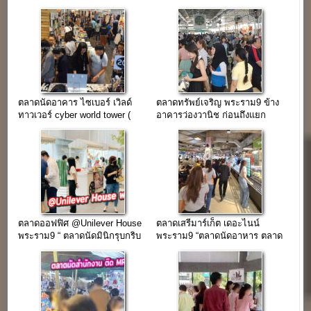
ตลาดนัดอาคาร ไซเบอร์ เวิลด์
ตลาดทรัพย์เจริญ พระราม9 ข้าง
ทาวเวอร์ cyber world tower (
อาคารว่องวานิช ก่อนถึงแยก
ถนนรัชดา )
อสมท.
ตลาดออฟฟิศ @Unilever House
ตลาดเสรีมาร์เก็ต เดอะไนน์
พระราม9 “ ตลาดนัดมินิกรุบกริบ
พระราม9 “ตลาดนัดอาหาร ตลาด
น่ารัก ในอาคารติดแอร์ ”
นัดของคนออฟฟิศในย่าน
พระราม9”