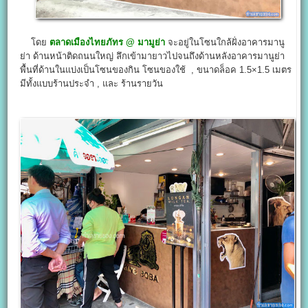
โดย
ตลาดเมืองไทยภัทร @ มามูย่า
จะอยู่ในโซนใกล้ฝั่งอาคารมานู
ย่า ด้านหน้าติดถนนใหญ่ ลึกเข้ามายาวไปจนถึงด้านหลังอาคารมานูย่า
พื้นที่ด้านในแบ่งเป็นโซนของกิน โซนของใช้ , ขนาดล็อค 1.5×1.5 เมตร
มีทั้งแบบร้านประจำ , และ ร้านรายวัน