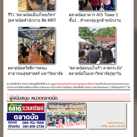
รีวิว “ตลาดนัดเมืองไทยภัทร”
ตลาดนัดอาคาร AIS Tower 1
(ตลาดนัดสำนักงาน ติด MRT
ชั้น1 , ทำเลกลุ่มลูกค้าพนักงาน
สุทธิสาร)
ออฟฟิศ (เปิดรับร้าน)
ตลาดนัดสวัสดิการคณะ
“ตลาดนัดถนนไจก้า ลาดกระบัง”
สาธารณสุข​ศาสตร์​ มหาวิทยาลัย
ตลาดนัดในมหาวิทยาลัย(ทุกวัน
มหิดล ตลาดในร่ม กันแดด กันฝน
จันทร์)
เดินช้อปสบาย สบายๆ
ผู้สนับสนุน หมวดตลาดนัด