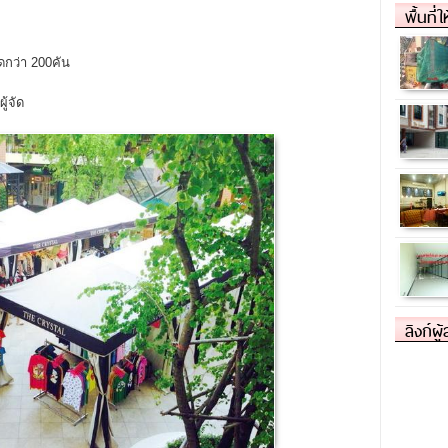
พื้นที่
ว่า 200คัน
้จัด
ลิงก์ผู