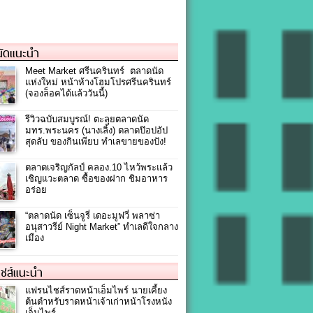
ัดแนะนำ
Meet Market ศรีนครินทร์ ตลาดนัด
แห่งใหม่ หน้าห้างโฮมโปรศรีนครินทร์
(จองล็อคได้แล้ววันนี้)
รีวิวฉบับสมบูรณ์! ตะลุยตลาดนัด
มทร.พระนคร (นางเลิ้ง) ตลาดป๊อปอัป
สุดลับ ของกินเพียบ ทำเลขายของปัง!
ตลาดเจริญกัลป์ คลอง.10 ไหว้พระแล้ว
เชิญแวะตลาด ซื้อของฝาก ชิมอาหาร
อร่อย
“ตลาดนัด เซ็นจูรี่ เดอะมูฟวี่ พลาซ่า
อนุสาวรีย์ Night Market” ทำเลดีใจกลาง
เมือง
ชส์แนะนำ
แฟรนไชส์ราดหน้าเอ็มไพร์ นายเคี้ยง
ต้นตำหรับราดหน้าเจ้าเก่าหน้าโรงหนัง
เอ็มไพร์