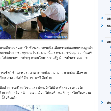
ตล
ตล
ตล
ดมีการหยุดขายไปชั่วระยะเวลาหนึ่ง เพื่อความปลอดภัยของลูกค้า
ลาอันยากลำบากของทุกคน ในช่วงเวลานี้เอง ทางตลาดนัดศุภผลกบินทร์
ดนัด ได้จัดมาตรการต่างๆ ตามนโยบายภาครัฐ มีการทำความสะอาด
ดำรงชีพ”
ข้าวสารถุง , อาหารกระป๋อง , มาม่า , แจกเงิน เพื่อช่วย
คียงตลาด , จัดให้มีการขายฟรี อีกด้วย
เปิดทำการปกติ ทุกโซน และ ยังคงจัดให้มีจุดคัดครอง ตรวจวัด
น้ากากผ้า หรือ หน้ากากอนามัย , ให้พ่อค้า-แม่ค้า ดูแลในเรื่องความ
นี้ไปด้วยกัน
ค้