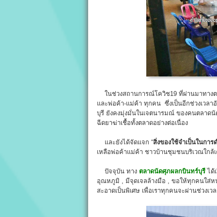
ในช่วงสถานการณ์โควิช19 ที่ผ่านมาทางตลา
และพ่อค้า-แม่ค้า ทุกคน ซึ่งเป็นอีกช่วงเว
บุรี ยังคงมุ่งมั่นในเจตนารมณ์ ของคนตลา
ฉีดยาฆ่าเชื้อทั้งตลาดอย่างต่อเนื่อง
และยังได้จัดแจก “
สิ่งของใช้จำเป็นในการ
เหลือพ่อค้าแม่ค้า ชาวบ้านชุมชนบริเวณใกล้เ
ปัจจุบัน ทาง
ตลาดนัดศุภผลกบินทร์บุรี
ได้
อุณหภูมิ , มีจุดเจลล้างมือ , ขอให้ทุกคนใส่ห
สะอาดเป็นพิเศษ เพื่อเราทุกคนจะผ่านช่วงเวลา