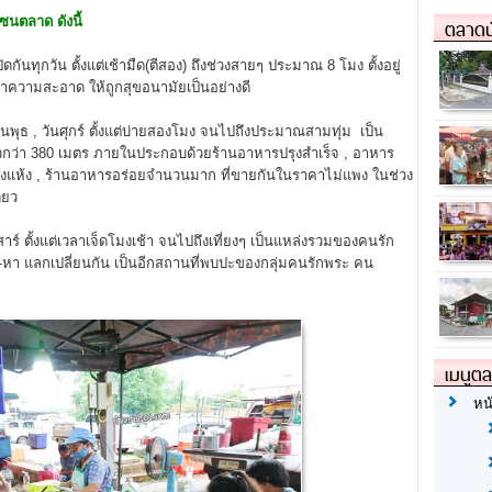
นตลาด ดังนี้
ตลาดน
กันทุกวัน ตั้งแต่เช้ามืด(ตีสอง) ถึงช่วงสายๆ ประมาณ 8 โมง ตั้งอยู่
ำความสะอาด ให้ถูกสุขอนามัยเป็นอย่างดี
ันพุธ , วันศุกร์ ตั้งแต่บ่ายสองโมง จนไปถึงประมาณสามทุ่ม เป็น
 ยาวกว่า 380 เมตร ภายในประกอบด้วยร้านอาหารปรุงสำเร็จ , อาหาร
ของแห้ง , ร้านอาหารอร่อยจำนวนมาก ที่ขายกันในราคาไม่แพง ในช่วง
ียว
สาร์ ตั้งแต่เวลาเจ็ดโมงเช้า จนไปถึงเที่ยงๆ เป็นแหล่งรวมของคนรัก
ช่า-หา แลกเปลี่ยนกัน เป็นอีกสถานที่พบปะของกลุ่มคนรักพระ คน
เมนูต
หน