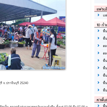
แฟรนไ
แฟ
10 ทำเ
พื้
พื้
ตล
ตล
พื้
พื้
พื้
ุรี จ.ปราจีนบุรี 25240
พื้
พื้
หาพื้น
พื้
ิดเป็น ตลาดค้าส่งอาหารทุกวันยามค่ำคืน ตั้งแต่ 02.00 ถึง 07.00 น.