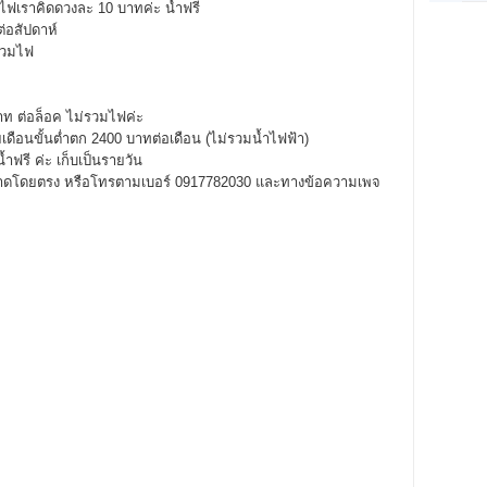
 ไฟเราคิดดวงละ 10 บาทค่ะ น้ำฟรี
ต่อสัปดาห์
่รวมไฟ
าท ต่อล็อค ไม่รวมไฟค่ะ
ดือนขั้นต่ำตก 2400 บาทต่อเดือน (ไม่รวมน้ำไฟฟ้า)
ฟรี ค่ะ เก็บเป็นรายวัน
ิศตลาดโดยตรง หรือโทรตามเบอร์ 0917782030 และทางข้อความเพจ