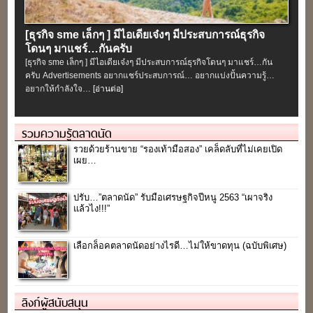
[ธุรกิจ sme เล็กๆ ] มีไอเดียเจ๋งๆ มีประสบการณ์ธุรกิจ
โดนๆ มาแชร์…กันครับ
[ธุรกิจ sme เล็กๆ ] มีไอเดียเจ๋งๆ มีประสบการณ์ธุรกิจโดนๆ มาแชร์…กัน
ครับ Advertisements อยากแชร์ประสบการณ์… อยากแบ่งปั้นความรู้…
อยากให้กำลังใจ…
[อ่านต่อ]
รวมความรู้ตลาดนัด
รวยด้วยร้านขาย “รองเท้ามือสอง” เคล็ดลับที่ไม่เคยเปิด
เผย…
ปรับ…”ตลาดนัด” รับมือเศรษฐกิจปีหนู 2563 “เผาจริง
แล้วไง!!!”
เลือกล็อคตลาดนัดอย่างไรดี…ไม่ให้ขาดทุน (ฉบับพิเศษ)
ลิงก์ผู้สนับสนุน