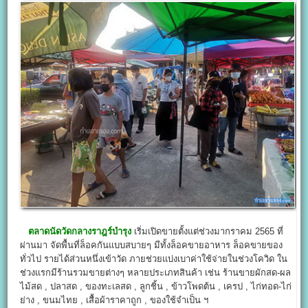
ตลาดนัดวัดกลางราฎร์บำรุง
เริ่มเปิดขายตั้งแต่ช่วงมากราคม 2565 ที่
ผ่านมา จัดพื้นที่ล็อคกันแบบสบายๆ มีทั้งล็อคขายอาหาร ล็อคขายของ
ทั่วไป รายได้ส่วนหนึ่งเข้าวัด ภายช่วยแบ่งเบาค่าใช้จ่ายในช่วงโควิด ใน
ช่วงแรกมีร้านรวมขายต่างๆ หลายประเภทสินค้า เช่น ร้านขายผักสด-ผล
ไม้สด , ปลาสด , ของทะเลสด , ลูกชิ้น , ข้าวโพดต้น , เครป , ไก่ทอด-ไก่
ย่าง , ขนมไทย , เสื้อผ้าราคาถูก , ของใช้จำเป็น ฯ