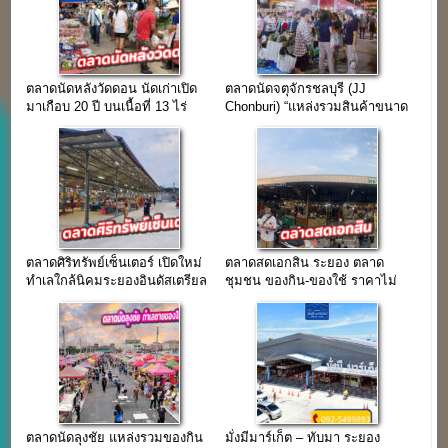
ตลาดนัดหลังวัดดอน นัดเก่าเปิด
ตลาดนัดจตุจักรชลบุรี (JJ
มาเกือบ 20 ปี บนเนื้อที่ 13 ไร่
Chonburi) “แหล่งรวมสินค้าขนาด
ใหญ่ เปิดมากว่า 20 ปี”
ตลาดศิริทรัพย์เซ็นเตอร์ เปิดใหม่
ตลาดสดเอกสิน ระยอง ตลาด
ทำเลใกล้นิคมระยองอินดัสเตรียล
ชุมชน ของกิน-ของใช้ ราคาไม่
ปาร์ค
แพง ติด ถ.สุขุมวิท(รายวัน 80-
100 บาท)
ตลาดนัดลุงชัย แหล่งรวมของกิน
มั่งมีมาร์เก็ต – ทับมา ระยอง