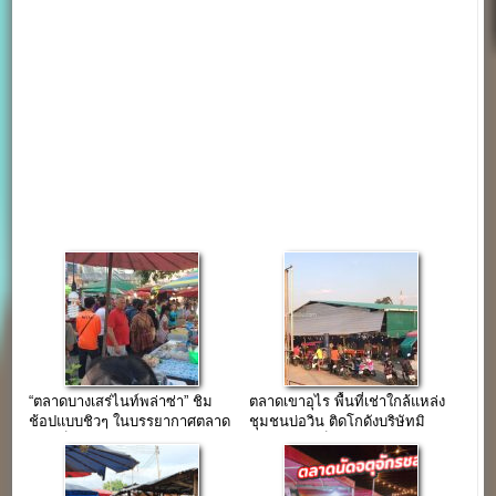
“ตลาดบางเสร่ไนท์พล่าซ่า” ชิม
ตลาดเขาอุไร พื้นที่เช่าใกล้แหล่ง
ช้อปแบบชิวๆ ในบรรยากาศตลาด
ชุมชนบ่อวิน ติดโกดังบริษัทมิ
ยามเย็น ใกล้หาดบางเสร่
ชลิน แล้วเสร็จใน 2 ปี