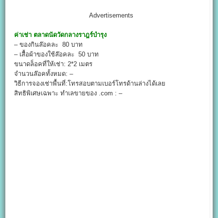
Advertisements
ค่าเช่า
ตลาดนัดวัดกลางราฎร์บำรุง
– ของกินล๊อคละ 80 บาท
– เสื้อผ้าของใช้ล๊อคละ 50 บาท
ขนาดล็อคที่ให้เช่า: 2*2 เมตร
จำนวนล๊อคทั้งหมด: –
วิธีการจองเช่าพื้นที่:โทรสอบตามเบอร์โทรด้านล่างได้เลย
สิทธิพิเศษเฉพาะ ทำเลขายของ .com : –