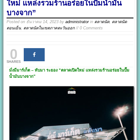
ใหม่ แหล่งรวมร้านอร่อยในปั๊มน้ำมัน
บางจาก”
Posted on
ธันวาคม 14, 2023
by
administrator
in
ตลาดนัด
,
ตลาดนัด
ตอนเย็น
,
ตลาดนัดในเขตภาคตะวันออก
// 0 Comments
0
SHARES
มั่งมีมาร์เก็ต – ทับมา ระยอง
“ตลาดเปิดใหม่ แหล่งรวมร้านอร่อยในปั๊ม
น้ำมันบางจาก”