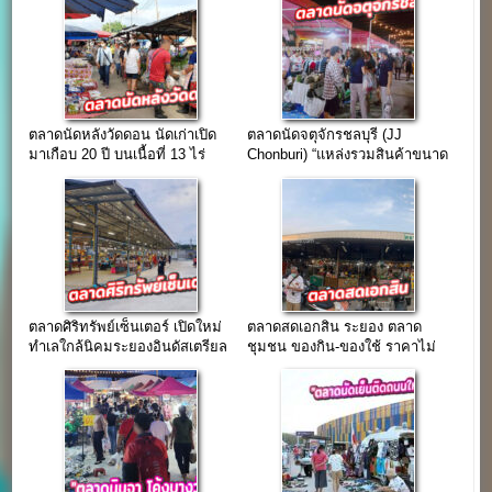
ตลาดนัดหลังวัดดอน นัดเก่าเปิด
ตลาดนัดจตุจักรชลบุรี (JJ
มาเกือบ 20 ปี บนเนื้อที่ 13 ไร่
Chonburi) “แหล่งรวมสินค้าขนาด
ใหญ่ เปิดมากว่า 20 ปี”
ตลาดศิริทรัพย์เซ็นเตอร์ เปิดใหม่
ตลาดสดเอกสิน ระยอง ตลาด
ทำเลใกล้นิคมระยองอินดัสเตรียล
ชุมชน ของกิน-ของใช้ ราคาไม่
ปาร์ค
แพง ติด ถ.สุขุมวิท(รายวัน 80-
100 บาท)