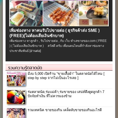
เพิ่มช่องทาง หาคนรับไปขายต่อ ( ธุรกิจค้าส่ง SME )
(FREE)(ไม่ต้องเสียเงินซักบาท)
เพิ่มช่องทาง หาลูกค้า , รับไปขายต่อ , กับ เว็บ ทำเลขายของ.com ( FREE
) ( ไม่ต้องเสียเงินซักบาท ) สวัสดี ครับ เพื่อนคนไหนที่กำลังหาช่องทาง
ประชาสัมพันธ์
[อ่านต่อ]
รวมความรู้ตลาดนัด
มีงบ 5,000 เปิดร้าน “ขายเสื้อผ้า” ในตลาดนัดได้ไหม [
step by step จากไม่เป็นอะไรเลย ]
ร่มตลาดนัด,ร่มแม่ค้า,ร่มขายของ เสน่ห์ดึงดูดลูกค้า 7
ปัจจัยทำเงิน ที่ไม่ควรมองข้าม
รวมเทคนิค ขายของกิน เคล็ดลับขายของกินอะไรดี