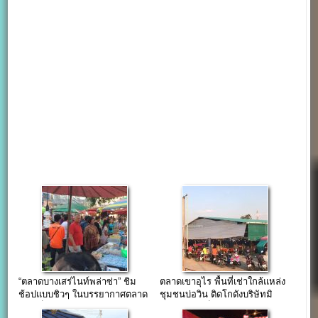
“ตลาดบางเสร่ไนท์พล่าซ่า” ชิม
ตลาดเขาอุไร พื้นที่เช่าใกล้แหล่ง
ช้อปแบบชิวๆ ในบรรยากาศตลาด
ชุมชนบ่อวิน ติดโกดังบริษัทมิ
ยามเย็น ใกล้หาดบางเสร่
ชลิน แล้วเสร็จใน 2 ปี