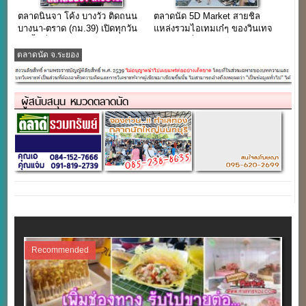
ตลาดนินจา โค้ง บางวัว ติดถนน
ตลาดนัด 5D Market สายชิล
บางนา-ตราด (กม.39) เปิดทุกวัน
แหล่งรวมไอเทมเก๋ๆ ของวินเทจ
บนพื้นที่กว่า 50 ไร่
สินค้าแฟชั่น ทุกวันเสาร์
ตลาดนัด จ.ระยอง
ผู้สนับสนุน หมวดตลาดนัด
Recommended