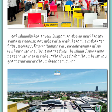
จัดพื้นที่ออกเป็นล็อค ลักษณะเป็นบูธร้านค้า ซึ่งจะเคาเตอร์ โครงตัว
ร้านที่สามารถตกแต่ง ติดป้ายชื่อร้านได้ ภายในล็อคร้าน จะมีซิ้งค์+ก๊อก
น้ำใช้ , มีจุดเสียบปลั๊กไฟฟ้า ให้กับทุกร้าน , ตลาดมีด้วยกันหลายโซน
เช่น โซนร้านอาหาร , โซนร้านค้าห้องใหญ่ , โซนคีออส ,โซนตลาดนัด
มือสอง ร้านอาหารสามารถใช้แก๊สได้ เก็บของไว้ที่ร้านได้ , มีโซนสำหรับ
ลูกค้านั่งรับทานอาหารได้ , มีที่จอดรถจำนวนมาก