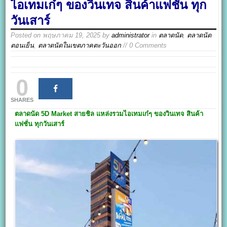
ไอเทมเก๋ๆ ของวินเทจ สินค้าแฟชั่น ทุก
วันเสาร์
Posted on
พฤษภาคม 19, 2025
by
administrator
in
ตลาดนัด
,
ตลาดนัด
ตอนเย็น
,
ตลาดนัดในเขตภาคตะวันออก
// 0 Comments
0
SHARES
ตลาดนัด 5D Market
สายชิล แหล่งรวมไอเทมเก๋ๆ ของวินเทจ สินค้า
แฟชั่น ทุกวันเสาร์