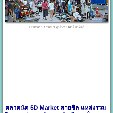
ตลาดนัด 5D Market ทุกวันพุธ-เสาร์-อาทิตย์
ตลาดนัด 5D Market สายชิล แหล่งรวม