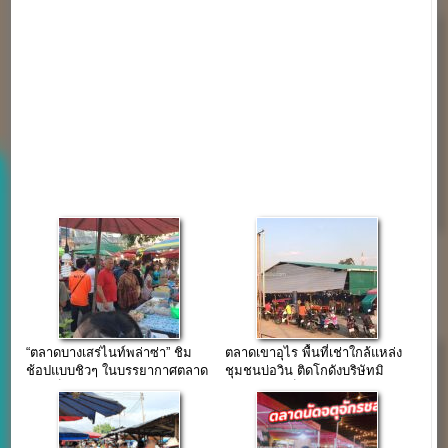
“ตลาดบางเสร่ไนท์พล่าซ่า” ชิม
ตลาดเขาอุไร พื้นที่เช่าใกล้แหล่ง
ช้อปแบบชิวๆ ในบรรยากาศตลาด
ชุมชนบ่อวิน ติดโกดังบริษัทมิ
ยามเย็น ใกล้หาดบางเสร่
ชลิน แล้วเสร็จใน 2 ปี