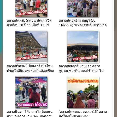
ตลาดนัดหลังวัดดอน นัดเก่าเปิด
ตลาดนัดจตุจักรชลบุรี (JJ
มาเกือบ 20 ปี บนเนื้อที่ 13 ไร่
Chonburi) “แหล่งรวมสินค้าขนาด
ใหญ่ เปิดมากว่า 20 ปี”
ตลาดศิริทรัพย์เซ็นเตอร์ เปิดใหม่
ตลาดสดเอกสิน ระยอง ตลาด
ทำเลใกล้นิคมระยองอินดัสเตรียล
ชุมชน ของกิน-ของใช้ ราคาไม่
ปาร์ค
แพง ติด ถ.สุขุมวิท(รายวัน 80-
100 บาท)
ตลาดนินจา โค้ง บางวัว ติดถนน
“ตลาดนัดคลองถมคลอง16” ตลาด
บางนา-ตราด (กม.39) เปิดทุกวัน
นัดใหญ่ในย่านชนชุน