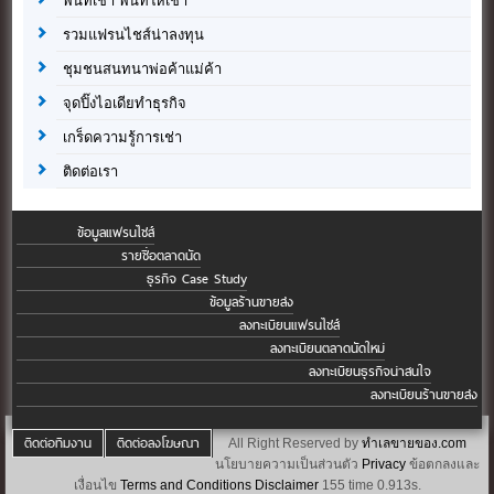
พื้นที่เช่า พื้นที่ให้เช่า
รวมแฟรนไชส์น่าลงทุน
ชุมชนสนทนาพ่อค้าแม่ค้า
จุดปิ๊งไอเดียทำธุรกิจ
เกร็ดความรู้การเช่า
ติดต่อเรา
ข้อมูลแฟรนไชส์
รายชื่อตลาดนัด
ธุรกิจ Case Study
ข้อมูลร้านขายส่ง
ลงทะเบียนแฟรนไชส์
ลงทะเบียนตลาดนัดใหม่
ลงทะเบียนธุรกิจน่าสนใจ
ลงทะเบียนร้านขายส่ง
ติดต่อทีมงาน
ติดต่อลงโฆษณา
All Right Reserved by
ทำเลขายของ.com
นโยบายความเป็นส่วนตัว
Privacy
ข้อตกลงและ
เงื่อนไข
Terms and Conditions
Disclaimer
155 time 0.913s.