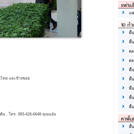
แฟรนไ
แฟ
10 ทำเ
พื้
พื้
ตล
ตล
พื้
ินไทย และข้างซอย
พื้
พื้
พื้
พื้
้น , โทร. 083-426-6648 คุณแอ๋ม
หาพื้น
พื้