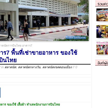
รวมคว
าดนัดการบินไทย อาคาร7
7 พื้นที่เช่าขายอาหาร ของใช้
รบินไทย
ลิงก์ผู
r
in
ตลาดนัด
,
ตลาดนัดกลางวัน
,
ตลาดนัดเขตดอนเมือง
// 0
หาร ของใช้ เสื้อผ้า
ทำเล
พนักงานการบินไทย