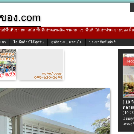
ของ.com
ธ์พื้นที่เช่า ตลาดนัด พื้นที่เช่าตลาดนัด ราคาค่าเช่าพื้นที่ ให้เช่าทำเลขายของ พื
้เช่า
ไอเดียดีๆ มีได้ทุกวัน
ธุรกิจ SME น่าสนใจ
ประชาสัมพันธ์ฟรี
Rec
[ 10 
ตลาดเ
[ 10 ว
เงียบส
เศรษฐก