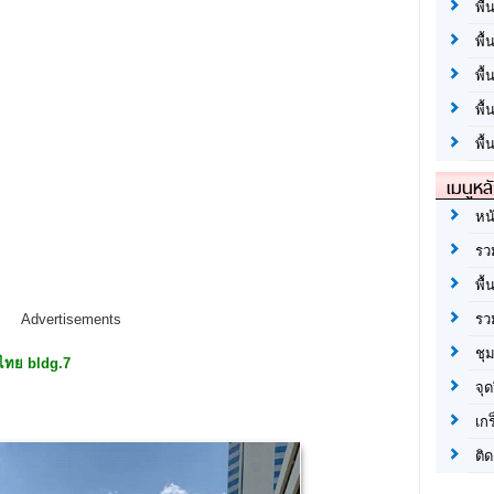
พื้
พื้
พื
พื
พื้
เมนูหล
หน
รว
พื้
รว
Advertisements
ชุ
ไทย bldg.
7
จุด
เก
ติด