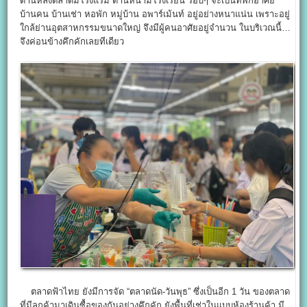
ด้านหลังตลาดมีโรงแรม ด้านหน้ามีโรงเรียน รอบๆ จะเป็นที่พักอาศัย
บ้านคน บ้านเช่า หอพัก หมู่บ้าน อพาร์เม้นท์ อยู่อย่างหนาแน่น เพราะอยู่
ใกล้ย่านอุตสาหกรรมขนาดใหญ่ จึงมีผู้คนอาศัยอยู่จำนวน ในบริเวณนี้…
จึงค่อนข้างคึกคักเลยทีเดียว
ตลาดฟ้าไทย ยังมีการจัด “ตลาดนัด-วันพุธ” ซึ่งเป็นอีก 1 วัน ของตลาด
ที่มีลูกค้ามาเดินซื้อของกันอย่างคึกคัก ยังพื้นที่เช่าในแบบห้องร้านค้า มี