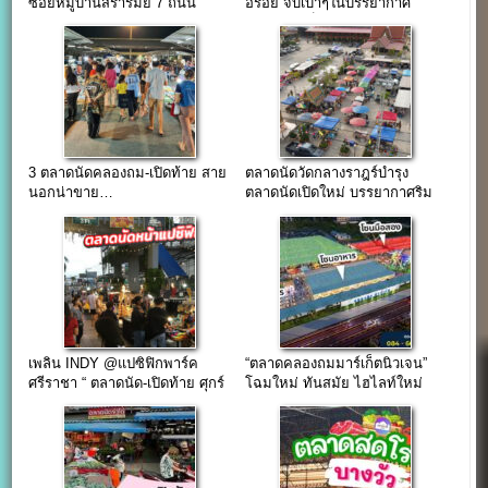
ซอยหมู่บ้านสิรารมย์ 7 ถนน
อร่อย จิบเบาๆในบรรยากาศ
บางนา-ตราด
สบาย(จองล็อคติดต่อ…)
3 ตลาดนัดคลองถม-เปิดท้าย สาย
ตลาดนัดวัดกลางราฎร์บำรุง
นอกน่าขาย…
ตลาดนัดเปิดใหม่ บรรยากาศริม
ทุ่งนา ใกล้โรงงานใหญ่
เพลิน INDY @แปซิฟิกพาร์ค
“ตลาดคลองถมมาร์เก็ตนิวเจน”
ศรีราชา “ ตลาดนัด-เปิดท้าย ศุกร์
โฉมใหม่ ทันสมัย ไฮไลท์ใหม่
เสาร์ อาทิตย์ ต้นเดือน ”
ของเมืองชลบรี (รับร้านค้า 5
โซน)