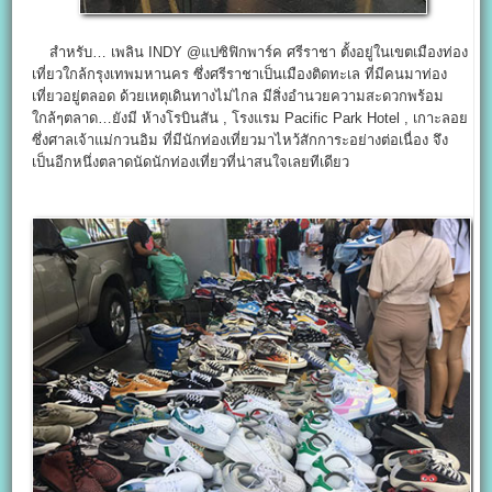
สำหรับ… เพลิน INDY @แปซิฟิกพาร์ค ศรีราชา ตั้งอยู่ในเขตเมืองท่อง
เที่ยวใกล้กรุงเทพมหานคร ซึ่งศรีราชาเป็นเมืองติดทะเล ที่มีคนมาท่อง
เที่ยวอยู่ตลอด ด้วยเหตุเดินทางไม่ไกล มีสิ่งอำนวยความสะดวกพร้อม
ใกล้ๆตลาด…ยังมี ห้างโรบินสัน , โรงแรม Pacific Park Hotel , เกาะลอย
ซึ่งศาลเจ้าแม่กวนอิม ที่มีนักท่องเที่ยวมาไหว้สักการะอย่างต่อเนื่อง จึง
เป็นอีกหนึ่งตลาดนัดนักท่องเที่ยวที่น่าสนใจเลยทีเดียว