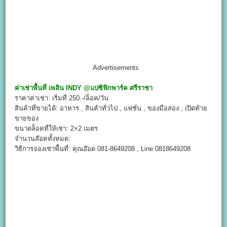
Advertisements
ค่าเช่าพื้นที่
เพลิน
INDY @
แปซิฟิกพาร์ค ศรีราชา
ราคาค่าเช่า: เริ่มที่ 250.-/ล็อค/วัน
สินค้าที่ขายได้: อาหาร , สินค้าทั่วไป , แฟชั่น , ของมือสอง , เปิดท้าย
ขายของ
ขนาดล็อคที่ให้เช่า: 2×2 เมตร
จำนวนล๊อคทั้งหมด:
วิธีการจองเช่าพื้นที่: คุณอ๊อด 081-8649208 , Line:0818649208