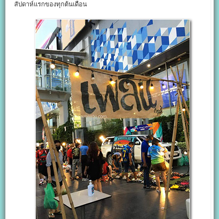
สัปดาห์แรกของทุกต้นเดือน