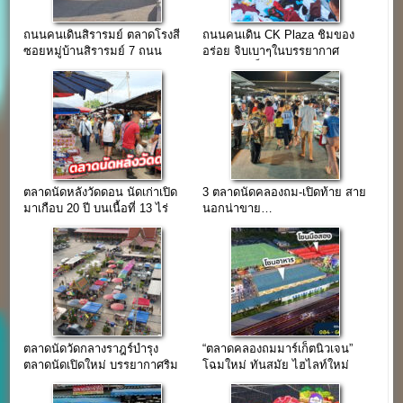
ถนนคนเดินสิรารมย์ ตลาดโรงสี
ถนนคนเดิน CK Plaza ชิมของ
ซอยหมู่บ้านสิรารมย์ 7 ถนน
อร่อย จิบเบาๆในบรรยากาศ
บางนา-ตราด
สบาย(จองล็อคติดต่อ…)
ตลาดนัดหลังวัดดอน นัดเก่าเปิด
3 ตลาดนัดคลองถม-เปิดท้าย สาย
มาเกือบ 20 ปี บนเนื้อที่ 13 ไร่
นอกน่าขาย…
ตลาดนัดวัดกลางราฎร์บำรุง
“ตลาดคลองถมมาร์เก็ตนิวเจน”
ตลาดนัดเปิดใหม่ บรรยากาศริม
โฉมใหม่ ทันสมัย ไฮไลท์ใหม่
ทุ่งนา ใกล้โรงงานใหญ่
ของเมืองชลบรี (รับร้านค้า 5
โซน)