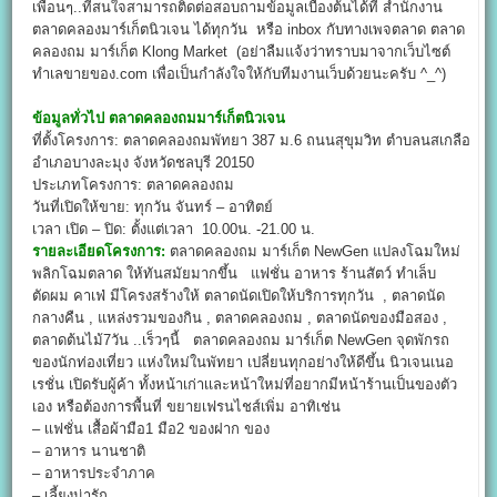
เพื่อนๆ..ที่สนใจสามารถติดต่อสอบถามข้อมูลเบื้องต้นได้ที่ สำนักงาน
ตลาดคลองมาร์เก็ตนิวเจน ได้ทุกวัน หรือ inbox กับทางเพจตลาด ตลาด
คลองถม มาร์เก็ต Klong Market (อย่าลืมแจ้งว่าทราบมาจากเว็บไซต์
ทำเลขายของ.com เพื่อเป็นกำลังใจให้กับทีมงานเว็บด้วยนะครับ ^_^)
ข้อมูลทั่วไป
ตลาดคลองถมมาร์เก็ตนิวเจน
ที่ตั้งโครงการ: ตลาดคลองถมพัทยา 387 ม.6 ถนนสุขุมวิท ตำบลนสเกลือ
อำเภอบางละมุง จังหวัดชลบุรี 20150
ประเภทโครงการ: ตลาดคลองถม
วันที่เปิดให้ขาย: ทุกวัน จันทร์ – อาทิตย์
เวลา เปิด – ปิด: ตั้งแต่เวลา 10.00น. -21.00 น.
รายละเอียดโครงการ:
ตลาดคลองถม มาร์เก็ต NewGen แปลงโฉมใหม่
พลิกโฉมตลาด ให้ทันสมัยมากขึ้น แฟชั่น อาหาร ร้านสัตว์ ทำเล็บ
ตัดผม คาเฟ่ มีโครงสร้างให้ ตลาดนัดเปิดให้บริการทุกวัน , ตลาดนัด
กลางคืน , แหล่งรวมของกิน , ตลาดคลองถม , ตลาดนัดของมือสอง ,
ตลาดต้นไม้7วัน ..เร็วๆนี้ ตลาดคลองถม มาร์เก็ต NewGen จุดพักรถ
ของนักท่องเที่ยว แห่งใหม่ในพัทยา เปลี่ยนทุกอย่างให้ดีขึ้น นิวเจนเนอ
เรชั่น เปิดรับผู้ค้า ทั้งหน้าเก่าเเละหน้าใหม่ที่อยากมีหน้าร้านเป็นของตัว
เอง หรือต้องการพื้นที่ ขยายเฟรนไชส์เพิ่ม อาทิเช่น
– เเฟชั่น เสื้อผ้ามือ1 มือ2 ของฝาก ของ
– อาหาร นานชาติ
– อาหารประจำภาค
– เลี้ยงน่ารัก