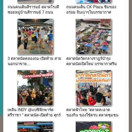
ถนนคนเดินสิรารมย์ ตลาดโรงสี
ถนนคนเดิน CK Plaza ชิมของ
ซอยหมู่บ้านสิรารมย์ 7 ถนน
อร่อย จิบเบาๆในบรรยากาศ
บางนา-ตราด
สบาย(จองล็อคติดต่อ…)
3 ตลาดนัดคลองถม-เปิดท้าย สาย
ตลาดนัดวัดกลางราฎร์บำรุง
นอกน่าขาย…
ตลาดนัดเปิดใหม่ บรรยากาศริม
ทุ่งนา ใกล้โรงงานใหญ่
เพลิน INDY @แปซิฟิกพาร์ค
ตลาดฟ้าไทย “ตลาดสะอาด
ศรีราชา “ ตลาดนัด-เปิดท้าย ศุกร์
ของกิน ของใช้ครบ ตลาดชุมชน
เสาร์ อาทิตย์ ต้นเดือน ”
น่าเดิน”