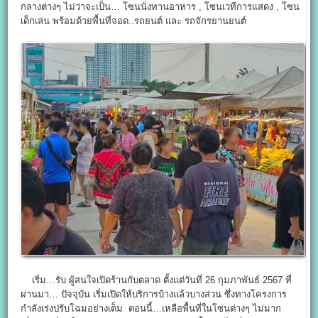
กลางต่างๆ ไม่ว่าจะเป็น… โซนนั่งทานอาหาร , โซนเวทีการแสดง , โซน
เด็กเล่น พร้อมด้วยพื้นที่จอด..รถยนต์ และ รถจักรยานยนต์
เริ่ม…รับ ผู้สนใจเปิดร้านกับตลาด ตั้งแต่วันที่ 26 กุมภาพันธ์ 2567 ที่
ผ่านมา… ปัจจุบัน เริ่มเปิดให้บริการบ้างแล้วบางส่วน ซึ่งทางโครงการ
กำลังเร่งปรับโฉมอย่างเต็ม ตอนนี้…เหลือพื้นที่ในโซนต่างๆ ไม่มาก