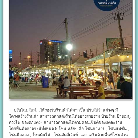
ปรับโฉมใหม่…ให้รองรับร้านค้าได้มากขึ้น ปรับให้ร้านต่างๆ มี
โครงสร้างร้านค้า สามารถตกแต่งร้านได้อย่างสวยงาม ป้ายร้าน ป้ายเมนู
ดวงไฟ ของตกแต่งๆ สามารถตกแต่งได้ตามคอนเซ็ปต์ของแต่ละร้าน
โดยพื้นที่ตลาดจะมีทั้งหมด 5 โซน หลักๆ คือ โซนอาหาร , โซนแฟชั่น ,
โซนมือสอง , โซนต้นไม้ , โซนจัดอีเว้นท์ และ เสริมด้วยพื้นที่โซนส่วน