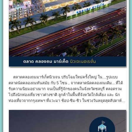
ตลาดคลองถมมาร์เก็ตนิวเจน ปรับโฉมใหม่ครั้งใหญ่ ใน…รูปแบบ
ตลาดนัดคลองถมทันสมัย กับ 5 โซน , จากตลาดนัดคลองถมเดิม…ที่ได้
รับความนิยมอย่างมาก จนเป็นที่รู้จักของคนในจังหวัดชลบุรี ตลอดรวม
ไปถึงนักท่องเที่ยวชาวต่างชาติ ลูกค้าในพื้นที่จังหวัดใกล้เคียง และ นัก
ท่องเที่ยวจากกรุงเทพฯ ที่แวะมา ช้อป-ชิม-ชิว ในช่วงวันหยุดสุดสัปดาห์…