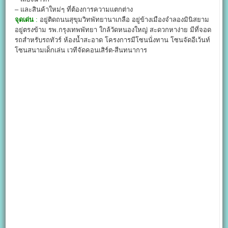
– และสินค้าใหม่ๆ ที่ต้องการความเเตกต่าง
จุดเด่น
:
อยู่ติดถนนสุขุมวิทพัทยานาเกลือ อยู่ข้างเมืองจำลองมินิสยาม
อยู่ตรงข้าม รพ.กรุงเทพพัทยา ใกล้วัดหนองใหญ่ สะดวกหาง่าย มีที่จอด
รถสำหรับรถทัวร์ ห้องน้ำสะอาด โครงการมีโซนนั่งทาน โซนจัดอีเว้นท์
โซนสนามเด็กเล่น เวทีจัดคอนเสิร์ต-สีนทนาการ