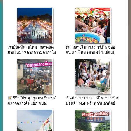
เรามีนัดที่สายไหม “ตลาดนัด
ตลาดสายไหม43 มาร์เก็ต ซอย
สายไหม” หลากความอร่อยใน
สน.สายไหม (ขายฟรี 1 เดือน)
บรรยากาศเบาๆ
รีวิว “ประตูกรุงเทพ วินเทจ”
เปิดท้ายขายของ…ที่โครงการไอ
ตลาดกลางคืนแยก คปอ.
มอลล์ i Mall ฟรี! ทุกวันอาทิตย์