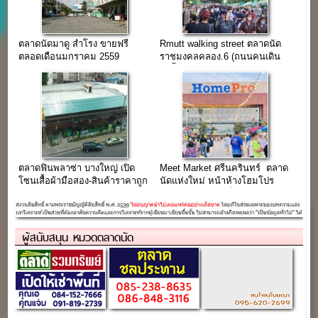
ตลาดนัดมาดู สำโรง ขายฟรี
Rmutt walking street ตลาดนัด
ตลอดเดือนมกราคม 2559
ราชมงคลคลอง.6 (ถนนคนเดิน
ในรั้วมหาวิทยาลัย)
ตลาดฟินพลาซ่า บางใหญ่ เปิด
Meet Market ศรีนครินทร์ ตลาด
โซนเสื้อผ้ามือสอง-สินค้าราคาถูก
นัดแห่งใหม่ หน้าห้างโฮมโปร
ขายฟรีถึงวันที่ 7 ธ.ค.59
ศรีนครินทร์ (จองล็อคได้แล้ววัน
นี้)
ผู้สนับสนุน หมวดตลาดนัด