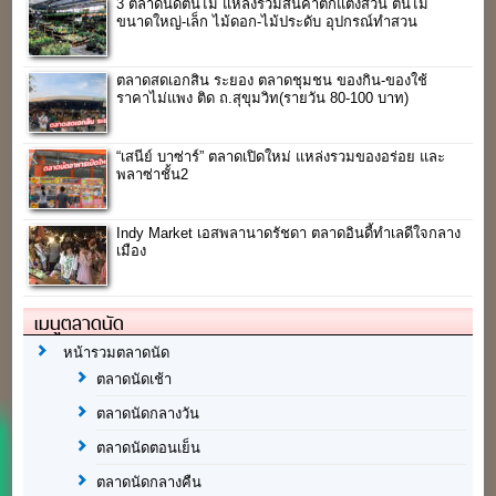
3 ตลาดนัดต้นไม้ แหล่งรวมสินค้าตกแต่งสวน ต้นไม้
ขนาดใหญ่-เล็ก ไม้ดอก-ไม้ประดับ อุปกรณ์ทำสวน
ตลาดสดเอกสิน ระยอง ตลาดชุมชน ของกิน-ของใช้
ราคาไม่แพง ติด ถ.สุขุมวิท(รายวัน 80-100 บาท)
“เสนีย์ บาซ่าร์” ตลาดเปิดใหม่ แหล่งรวมของอร่อย และ
พลาซ่าชั้น2
Indy Market เอสพลานาดรัชดา ตลาดอินดี้ทำเลดีใจกลาง
เมือง
เมนูตลาดนัด
หน้ารวมตลาดนัด
ตลาดนัดเช้า
ตลาดนัดกลางวัน
ตลาดนัดตอนเย็น
ตลาดนัดกลางคืน