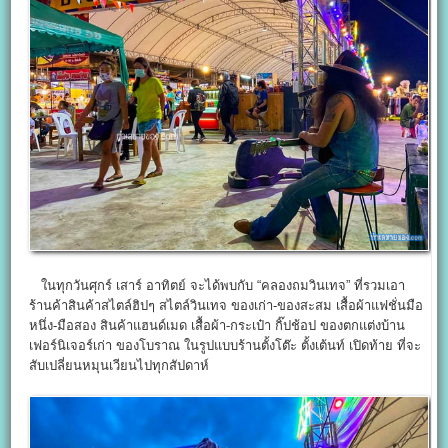
ในทุกวันศุกร์ เสาร์ อาทิตย์ จะได้พบกับ “คลองถมวินเทจ” ที่รวมเอา
ร้านค้าสินค้าสไตล์ฮิปๆ สไตล์วินเทจ ของเก่า-ของสะสม เสื้อผ้าแฟชั่นมือ
หนึ่ง-มือสอง สินค้าแฮนด์เมด เสื้อผ้า-กระเป๋า กิ๊ปช้อป ของตกแต่งบ้าน
เฟอร์นิเจอร์เก่า ของโบราณ ในรูปแบบร้านตั้งโต๊ะ ตั้งเต้นท์ เปิดท้าย ที่จะ
สับเปลี่ยนหมุนเวียนไปทุกสัปดาห์