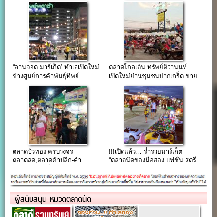
“ลานจอด มาร์เก็ต” ทำเลเปิดใหม่
ตลาดโกลเด้น ทรัพย์ติวานนท์
ข้างศูนย์การค้าพันธุ์ทิพย์
เปิดใหม่ย่านชุมชนปากเกร็ด ขาย
งามวงศ์วาน
ฟรีถึง 15ม.ค.62
ตลาดบัวทอง ครบวงจร
!!!เปิดแล้ว… ร่ำรวยมาร์เก็ต
ตลาดสด,ตลาดค้าปลีก-ค้า
“ตลาดนัดของมือสอง แฟชั่น สตรี
ส่ง,ไนท์มาร์เก็ต เปิดตลอด 24
ทฟู้ด โซนบางใหญ่”
ชั่วโมง
ผู้สนับสนุน หมวดตลาดนัด