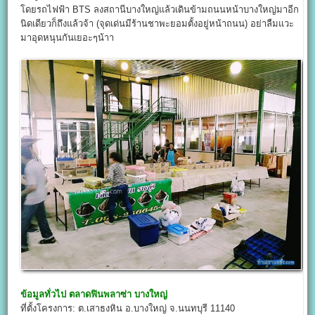
โดยรถไฟฟ้า BTS ลงสถานีบางใหญ่แล้วเดินข้ามถนนหน้าบางใหญ่มาอีก
นิดเดียวก็ถึงแล้วจ้า (จุดเด่นมีร้านชาพะยอมตั้งอยู่หน้าถนน) อย่าลืมแวะ
มาอุดหนุนกันเยอะๆน้าา
ข้อมูลทั่วไป
ตลาดฟินพลาซ่า บางใหญ่
ที่ตั้งโครงการ: ต.เสาธงหิน อ.บางใหญ่ จ.นนทบุรี 11140