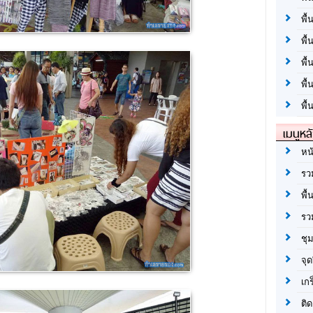
พื้
พื้
พื
พื
พื้
เมนูหล
หน
รว
พื้
รว
ชุ
จุด
เก
ติด