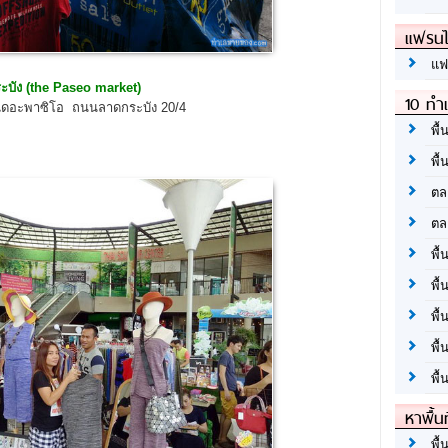
แฟรนไ
แฟ
ะบัง
(the Paseo market)
10 ทำเ
้า เดอะพาซิโอ ถนนลาดกระบัง 20/4
พื้
พื้
ตล
ตล
พื้
พื้
พื้
พื้
พื้
หาพื้น
พื้