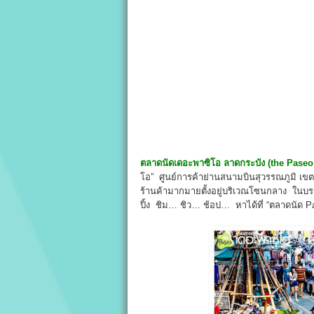
ตลาดนัดเดอะพาซิโอ ลาดกระบัง
(the Paseo
โอ” ศูนย์การค้าย่านสนามบินสุวรรณภูมิ เข
ร้านค้ามากมายตั้งอยู่บริเวณโซนกลาง ในบรร
ปิ้ง ชิม… ชิว… ช้อป… หาได้ที่ “ตลาดนัด P