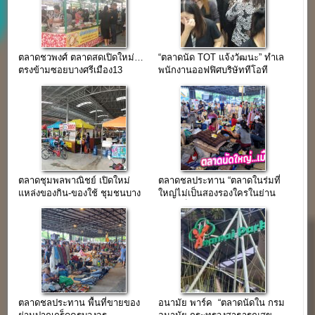
ตลาดชวพงศ์ ตลาดสดเปิดใหม่…
“ตลาดนัด TOT แจ้งวัฒนะ” ทำเล
ตรงข้ามซอยบางศรีเมือง13
พนักงานออฟฟิศบริษัททีโอที
สำนักงานใหญ่
ตลาดชุมพลพาณิชย์ เปิดใหม่
ตลาดชลประทาน “ตลาดในร่มที่
แหล่งของกิน-ของใช้ ชุมชนบาง
ใหญ่ไม่เป็นสองรองใครในย่าน
แม่นาง
ปากเกร็ดนนทบุรี”
ตลาดชลประทาน พื้นที่ขายของ
อนามัย พาร์ค “ตลาดนัดใน กรม