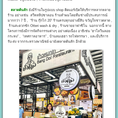
ตลาดต้นสัก
ยังมีร้านในรูปแบบ shop ติดแอร์เปิดให้บริการหลากหลาย
ร้าน อย่างเช่น สวีทสลิปซาลอน ร้านทำผมโดยทีมช่างมีประสบการณ์
มากกว่า 7 ปี , “ร้าน กุ๊กไก่ 20” ร้านครบทุกอย่างยี่สิบ ขวัญใจชาวตลาด ,
ร้านสะดวกซัก Otteri wash & dry , ร้านขายยาฟาซิโน นอกจากนี้ ทาง
โครงการยังมีการจัดกิจกรรมต่างๆ อย่างต่อเนื่อง อาธิเช่น “ฮาโลวีนลอย
กระทง” , “เทศกาลอาหาร” , บ้านลมเฮฮา รถไฟหรรษา , และมีบริการ
รับ-ส่ง จากกระทรวงพาณิชย์-มายังตลาดต้นสัก อีกด้วย