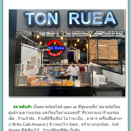
ตลาดต้นสัก
เป็นตลาดนัดสไตล์ open air ที่ชูคอนเซ็ป “ตลาดนัดใหม่
ศูนย์รวมความอร่อย แห่งใหม่ในย่านนนทบุรี” ที่รวบรวมเอาร้านอร่อย
เด็ด , ร้านเจ้าดัง , ร้านที่มีชื่อเสียง ไม่ว่าจะเป็น…อาหาร เครื่องดื่มต่างๆ
อาธิเช่น Café Amazon } ข้าวหมกไก่-บังดล , ครัวบางกอกน้อย , Grill
Master ซีฟู้เสียบไม้ , ร้านเจ๊ต้อยซีฟู้ด เป็นต้น