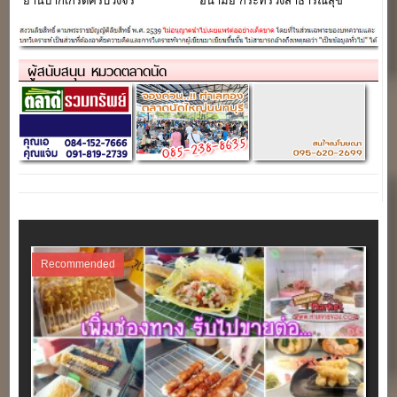
ย่านปากเกร็ดครบวงจร
อนามัย กระทรวงสาธารณสุข
ถ.ติวานนท์”
ผู้สนับสนุน หมวดตลาดนัด
Recommended