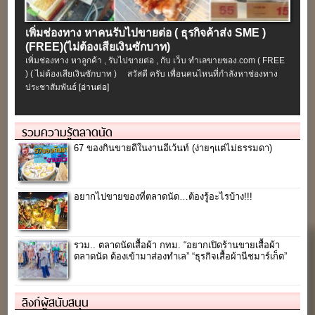
เพิ่มช่องทาง หาคนรับไปขายต่อ ( ธุรกิจค้าส่ง SME )
(FREE)(ไม่ต้องเสียเงินซักบาท)
เพิ่มช่องทาง หาลูกค้า , รับไปขายต่อ , กับ เว็บ ทำเลขายของ.com ( FREE
) ( ไม่ต้องเสียเงินซักบาท ) สวัสดี ครับ เพื่อนคนไหนที่กำลังหาช่องทาง
ประชาสัมพันธ์
[อ่านต่อ]
รวมความรู้ตลาดนัด
67 ของกินขายดีในงานอีเว้นท์ (ง่ายๆแต่ไม่ธรรมดา)
อยากไปขายของที่ตลาดนัด…ต้องรู้อะไรบ้าง!!!
รวม.. ตลาดนัดเสื้อผ้า กทม. “อยากเปิดร้านขายเสื้อผ้า
ตลาดนัด ต้องเข้ามาส่องทำเล” “ธุรกิจเสื้อผ้านีชมาร์เก็ต”
ลิงก์ผู้สนับสนุน