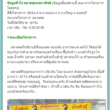
ข้อมูลทั่วไป
ตลาดชุมพลพาณิชย์
(ข้อมูลตั้งแต่ส่วนนี้ ส่งมาจากโครงการ
โดยตรง)
ที่ตั้งโครงการ: 69/1ม.6 ต.บางแม่นาง อ.บางใหญ่ จ.นนทบุรี
ประเภทโครงการ: ตลาดสด
วันที่เปิดให้ขาย: ทุกวัน
เวลา เปิด – ปิด: 8.00-20.00
รายละเอียดโครงการ:
ตลาดสดใกล้บ้านมีทั้งของสด ของแห้ง อาหารทะเล ผลไม้ ให้คุณได้
สนุกกับการทำอาหารกับครอบครัวหรือจะซื้อกับข้าว แกงสำเร็จรูป ไก่
ทอด น้ำพริก ปลาเผา ตบท้ายด้วยน้ำเต้าหู้ ปลาท่องโก้ เฉาก๊วยทรงเครื่อง
มาแกะถุงสบายๆ หรือจะทานที่ศูนย์อาหารเลย
ตลาดมีที่จอดรถมากกว่า 150 คัน ไปมาสะดวก ตัวตลาดสูงโปร่ง เนื้อที่
มากกว่า 10 ไร่ หรือพ่อค้าแม่ค้าท่านใดสนใจ เรายังมีพื้นที่พร้อมราคา
แผงที่พิเศษสุด รอคุณอยู่…รีบหน่อยนะครับ ด้านหลังตลาดติดคลองบาง
แม่นาง..โครงการณ์ดีๆกำลังมา..เร็วๆนี้ มาเดิน กิน ชิม ช็อปและก้าวไป
แบบมั่งคงพร้อมๆกัน….