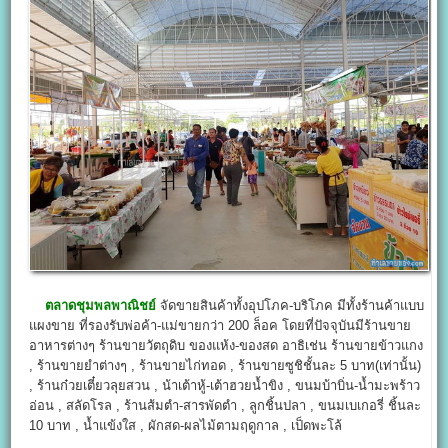
ตลาดชุมพลพาณิชย์
จัดขายสินค้าทั้งอุปโภค-บริโภค มีทั้งร้านค้าแบบ
แผงขาย ที่รองรับพ่อค้า-แม่ขายกว่า 200 ล็อค โดยที่ปัจจุบันมีร้านขาย
อาหารต่างๆ ร้านขายวัตถุดิบ ของแห้ง-ของสด อาธิเช่น ร้านขายข้าวแกง
, ร้านขายยำต่างๆ , ร้านขายไก่ทอด , ร้านขายซูชิชั้นละ 5 บาท(เท่านั้น)
, ร้านก๋วยเตี๋ยวลุยสวน , น้าเต้าหู้-เต้าฮวยน้ำขิง , ขนมบ้าบิ่น-น้ำมะพร้าว
อ่อน , สลัดโรล , ร้านส้มตำ-สารพัดตำ , ลูกชิ้นปลา , ขนมเบเกอรี่ ชิ้นละ
10 บาท , น้ำแข้งใส , ผักสด-ผลไม้ตามฤดูกาล , เป็ดพะโล้