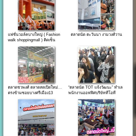
แฟชั่นวอล์คบางใหญ่ ( Fashion
ตลาดนัด ตะวันนา งามวงศ์วาน
walk shoppingmall ) ติดเซ็น
ทรัลเวสเกต จองด่วน โปรค่าเช่า
1000/เดือน
ตลาดชวพงศ์ ตลาดสดเปิดใหม่…
“ตลาดนัด TOT แจ้งวัฒนะ” ทำเล
ตรงข้ามซอยบางศรีเมือง13
พนักงานออฟฟิศบริษัททีโอที
สำนักงานใหญ่