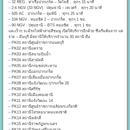
– 32 REG : ท่าเรือปากเกร็ด – วัดโพธิ์ , ทุกๆ 15 นาที
– 2-6 NGV (33 NGV) : ปทุมธานี – เทเวศร์ , ทุกๆ 20 นาที
– 505 AC : ปากเกร็ด – ลุมพินี , ทุกๆ 25 นาที
– 104 NGV : หมอชิต 2 – ปากเกร็ด , ทุกๆ 1 ชม.
– 90 NGV : ปทุมธานี – BTS หมอชิต , ทุกๆ 1 ชม.
และเร็วๆ จะมีรถไฟฟ้าสายสีชมพู เปิดให้บริการอีกด้วย ซึ่งเริ่มต้นจาก แค
ราย – มีนบุรี มีสถานีให้บริการจำนวน 30 สถานี คือ
– PK01 สถานีศูนย์ราชการนนทบุรี
– PK02 สถานีแคราย
– PK03 สถานีสนามบินน้ำ
– PK04 สถานีสามัคคี
– PK05 สถานีกรมชลประทาน
– PK06 สถานีแยกปากเกร็ด
– PK07 สถานีเลี่ยงเมืองปากเกร็ด
– PK08 สถานีแจ้งวัฒนะ-ปากเกร็ด 28
– PK09 สถานีศรีรัช
– PK10 สถานีเมืองทองธานี
– PK11 สถานีแจ้งวัฒนะ 14
– PK12 สถานีศูนย์ราชการเฉลิมพระเกียรติ
– PK13 สถานีโทรคมนาคมแห่งชาติ
– PK14 สถานีหลักสี่
– PK15 สถานีราชภัฏพระนคร
– PK16 สถานีวัดพระศรีมหาธาตุ