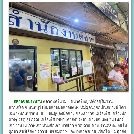
ตลาดชลประทาน
ตลาดนัดในร่ม…ขนาดใหญ่ ที่ตั้งอยู่ในย่าน
ปากเกร็ด จ.นนทบุรี เป็นตลาดนัดลำดับต้นๆ ที่มีผู้คนรู้จักเป็นอย่างดี โดย
เฉพาะนักเที่ยวที่นิยม…เดินดูของมือสอง ของหายาก เครื่องใช้ เครื่องมือ
ต่างๆ วัสดุ-อุปกรณ์ เครื่องใช้ไฟฟ้า เครื่องประดับ ของตกแต่งบ้าน เฟอร์
เก่า งานไม้ ภาพเก่า หนังสือเก่า ป้ายเก่า ขวด ถ้วย-ชาม งานศิลปะ ต้นไม้
ตุ๊กตา สัตว์เลี้ยง บริการเย็บซ่อมต่างๆ อะไหล่จักรยาน เรียกได้…มีทุกสิ่ง