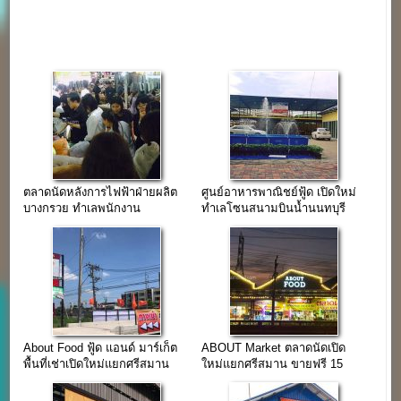
ตลาดนัดหลังการไฟฟ้าฝ่ายผลิต
ศูนย์อาหารพาณิชย์ฟู้ด เปิดใหม่
บางกรวย ทำเลพนักงาน
ทำเลโซนสนามบินน้ำนนทบุรี
บางกรวย จ.นนทบุรี
About Food ฟู้ด แอนด์ มาร์เก็ต
ABOUT Market ตลาดนัดเปิด
พื้นที่เช่าเปิดใหม่แยกศรีสมาน
ใหม่แยกศรีสมาน ขายฟรี 15
พค.62