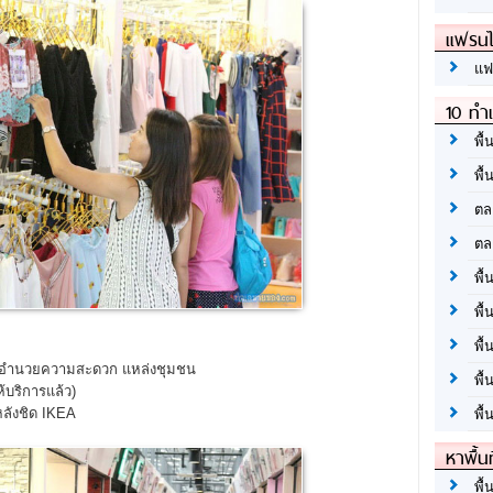
แฟรนไ
แฟ
10 ทำเ
พื้
พื้
ตล
ตล
พื้
พื้
พื้
งอำนวยความสะดวก แหล่งชุมชน
พื้
้บริการแล้ว)
ลังชิด IKEA
พื้
หาพื้น
พื้