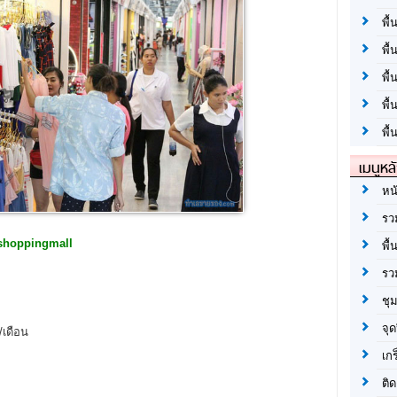
พื้
พื้
พื
พื
พื้
เมนูหล
หน
รว
 shoppingmall
พื้
รว
ชุ
จุด
/เดือน
ท
เก
ติด