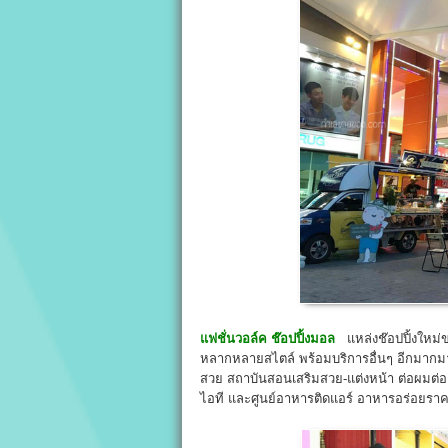
แฟชั่นวอล์ค ช๊อปปิ้งมอล
แหล่งช๊อปปิ้งใหม่ข
หลากหลายสไตล์ พร้อมบริการอื่นๆ อีกมากมาย 
สวย สถาบันสอนเสริมสวย-แต่งหน้า ต่อผมต่
ไอที และศูนย์อาหารติดแอร์ อาหารอร่อยราคาถู