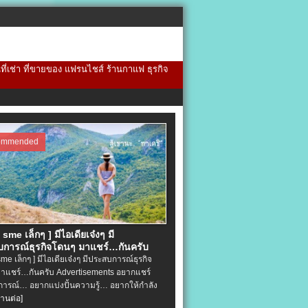
้นที่เช่า ที่ขายของ แฟรนไชส์ ร้านกาแฟ ธุรกิจ
ommended
จ sme เล็กๆ ] มีไอเดียเจ๋งๆ มี
การณ์ธุรกิจโดนๆ มาแชร์…กันครับ
 sme เล็กๆ ] มีไอเดียเจ๋งๆ มีประสบการณ์ธุรกิจ
าแชร์…กันครับ Advertisements อยากแชร์
ารณ์… อยากแบ่งปั้นความรู้… อยากให้กำลัง
่านต่อ]