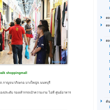
ตล
ตล
ตล
walk shoppingmall
ญ่ ถ.กาญจนาภิเษกอ.บางใหญ่จ.นนทบุรี
รื่องประดับ รองเท้ากรถเป๋าความงาม ไอที ศูนย์อาหาร
ค้