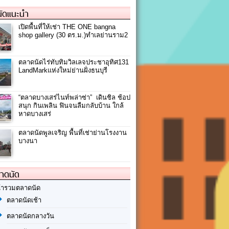
ัดแนะนำ
เปิดพื้นที่ให้เช่า THE ONE bangna
shop gallery (30 ตร.ม.)ทำเลย่านราม2
ตลาดนัดไร่ทับทิมวิลเลจประชาอุทิศ131
LandMarkแห่งใหม่ย่านฝั่งธนบุรี
“ตลาดบางเสร่ไนท์พล่าซ่า” เดินชิล ช้อป
สนุก กินเพลิน ฟินจนลืมกลับบ้าน ใกล้
หาดบางเสร่
ตลาดนัดพูลเจริญ พื้นที่เช่าย่านโรงงาน
บางนา
ลาดนัด
้ารวมตลาดนัด
ตลาดนัดเช้า
ตลาดนัดกลางวัน