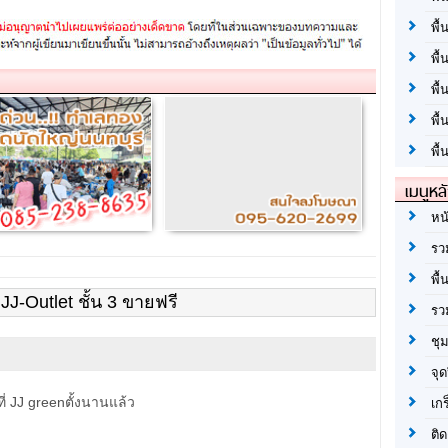
ใหญ่)
พื้
พื้
พื
พื
พื้
เมนูหล
หน
รว
พื้
J-Outlet ชั้น 3 ขายฟรี
รว
ชุ
จุด
ี่ JJ greenตั้งนานแล้ว
เก
ติด