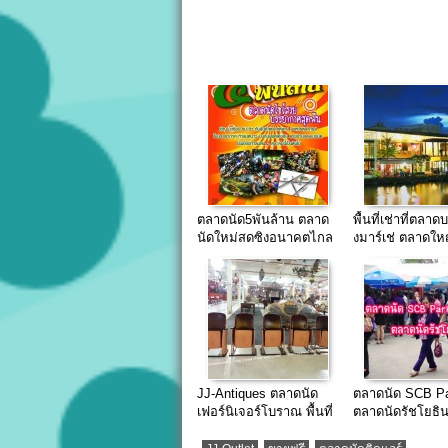
ตลาดนัด5พันล้าน ตลาด
พื้นที่เช่าที่ตลาด
นัดใหม่สดซิงอนาคตไกล
งมาร์เช่ ตลาดให
ใจกลางเมือง
ประชาชื่น
JJ-Antiques ตลาดนัด
ตลาดนัด SCB P
เฟอร์นิเจอร์โบราณ พื้นที่
ตลาดนัดรัชโยธิน
เช่าโปรโมชั่น ทำเล
ไทยพาณิชย์ สนง
จตุจักร