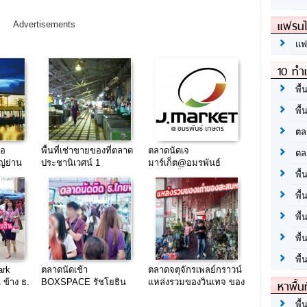
แฟรนไ
Advertisements
แฟ
10 ทำเ
พื้
พื้
ตล
บอ
พื้นที่เช่าขายของที่ตลาด
ตลาดนัดเจ
ตล
ญ่ย่าน
ประชานิเวศน์ 1
มาร์เก็ต@อมรพันธ์
พื้
เกษตร พื้นที่ขายของ
ทำเลธุรกิจที่แยกเกษตร
พื้
พื้
พื้
พื้
ark
ตลาดนัดเช้า
ตลาดจตุจักรเพลย์กราวน์
 ข้าง ธ.
BOXSPACE รัชโยธิน
แหล่งรวมของวินเทจ ของ
หาพื้น
.ใหญ่
(ตลาดนัด SCB ติด
เก่าของโบราณ แหล่ง
พื้
ธ.ไทยพาณิชย์สำนักงาน
ใหญ่ใจกลางเมือง