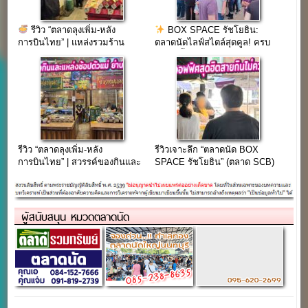
รีวิว “ตลาดลุงเพิ่ม-หลัง
BOX SPACE รัชโยธิน:
การบินไทย” | แหล่งรวมร้าน
ตลาดนัดไลฟ์สไตล์สุดคูล! ครบ
อร่อยย่านวิภาวดี 22 ที่คนออฟฟิศ
เครื่องทั้งช้อป ชิม ชิลล์ และ
ต้องรู้!
อีเวนต์ตลอดปี (อัปเดต 2025)
รีวิว “ตลาดลุงเพิ่ม-หลัง
รีวิวเจาะลึก “ตลาดนัด BOX
การบินไทย” | สวรรค์ของกินและ
SPACE รัชโยธิน” (ตลาด SCB)
แหล่งช้อปตัวแม่ ย่านวิภาวดี 22
ตลาดนัดออฟฟิศสุดฮิต ทำเลทอง
ที่พ่อค้าแม่ค้าและสายกินไม่ควร
พลาด!
ผู้สนับสนุน หมวดตลาดนัด