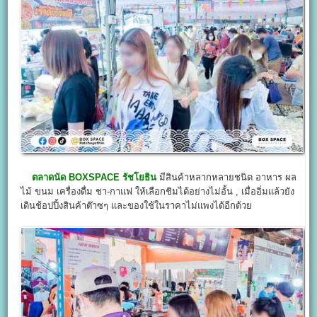
ตลาดนัด BOXSPACE รัชโยธิน
มีสินค้าหลากหลายชนิด อาหาร ผล
ไม้ ขนม เครื่องดื่ม ชา-กาแฟ ให้เลือกชิมได้อย่างไม่อั้น , เมื่ออิ่มแล้วยัง
เดินช้อปปิ้งสินค้าต๊าซๆ และของใช้ในราคาไม่แพงได้อีกด้วย