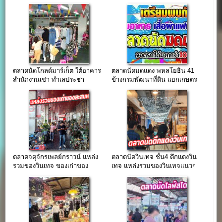
ตลาดนัดโกลด์มาร์เก็ต ใต้อาคาร
ตลาดนัดมดแดง พหลโยธิน 41
สำนักงานเช่า ทำเลประชา
ข้างกรมพัฒนาที่ดิน แยกเกษตร
นิเวศน์.1 (เปิดโซนใหม่)
ตลาดจตุจักรเพลย์กราวน์ แหล่ง
ตลาดนัดวินเทจ ชั้น4 ตึกแดงวิน
รวมของวินเทจ ของเก่าของ
เทจ แหล่งรวมของวินเทจแนวๆ
โบราณ แหล่งใหญ่ใจกลางเมือง
ทำเลขายของย่านจตุจักร