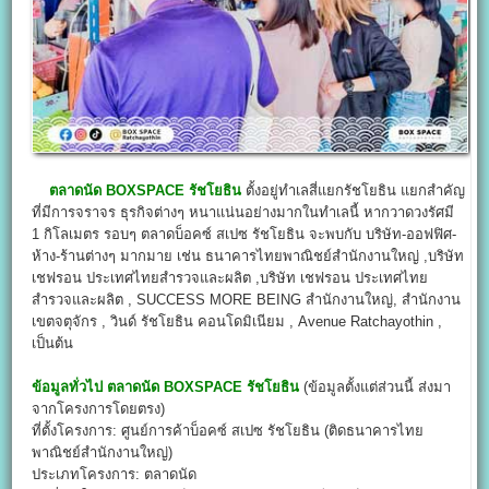
ตลาดนัด BOXSPACE รัชโยธิน
ตั้งอยู่ทำเลสี่แยกรัชโยธิน แยกสำคัญ
ที่มีการจราจร ธุรกิจต่างๆ หนาแน่นอย่างมากในทำเลนี้ หากวาดวงรัศมี
1 กิโลเมตร รอบๆ ตลาดบ็อคซ์ สเปซ รัชโยธิน จะพบกับ บริษัท-ออฟฟิศ-
ห้าง-ร้านต่างๆ มากมาย เช่น ธนาคารไทยพาณิชย์สำนักงานใหญ่ ,บริษัท
เชฟรอน ประเทศไทยสำรวจและผลิต ,บริษัท เชฟรอน ประเทศไทย
สำรวจและผลิต , SUCCESS MORE BEING สำนักงานใหญ่, สำนักงาน
เขตจตุจักร , วินด์ รัชโยธิน คอนโดมิเนียม , Avenue Ratchayothin ,
เป็นต้น
ข้อมูลทั่วไป
ตลาดนัด BOXSPACE
รัชโยธิน
(ข้อมูลตั้งแต่ส่วนนี้ ส่งมา
จากโครงการโดยตรง)
ที่ตั้งโครงการ: ศูนย์การค้าบ็อคซ์ สเปซ รัชโยธิน (ติดธนาคารไทย
พาณิชย์สำนักงานใหญ่)
ประเภทโครงการ: ตลาดนัด