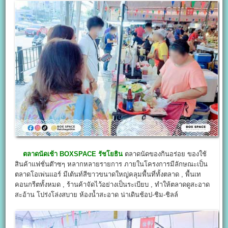
ตลาดนัดเช้า BOXSPACE รัชโยธิน
ตลาดนัดของกินอร่อย ของใช้
สินค้าแฟชั่นต๊าซๆ หลากหลายรายการ ภายในโครงการมีลักษณะเป็น
ตลาดโอเพ่นแอร์ มีเต้นท์สีขาวขนาดใหญ่คลุมพื้นที่ทั้งตลาด , พื้นเท
คอนกรีตทั้งหมด , ร้านค้าจัดไว้อย่างเป็นระเบียบ , ทำให้ตลาดดูสะอาด
สะอ้าน โปร่งโล่งสบาย ห้องน้ำสะอาด น่าเดินช้อป-ชิม-ชิลล์