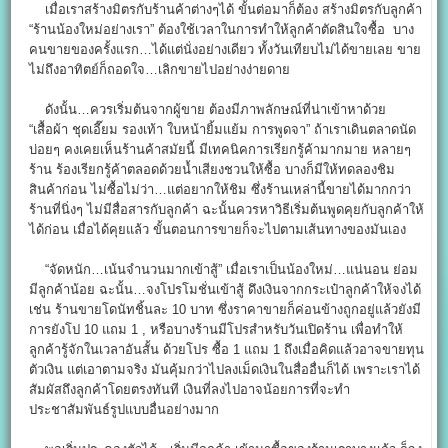
เมื่อเราสร้างมิตรกับร้านค้าต่างๆได้ ขั้นต่อมาก็ต้อง สร้างมิตรกับลูกค้า
“ร้านน้องใหม่อย่างเรา” ต้องใช้เวลาในการทำให้ลูกค้าตัดสินใจซื้อ บาง
คนขายของครั้งแรก…ได้แต่นั่งอย่างเดียว ทั้งวันเทียบไม่ได้ขายเลย ขาย
ไม่ถึงอาทิตย์ก็ถอดใจ…เลิกขายไปอย่างง่ายดาย
ดังนั้น…ควรเริ่มต้นจากผู้ขาย ต้องมีภาพลักษณ์ที่น่าเข้าหาด้วย
“เสื้อผ้า ชุดเอี๊ยม รองเท้า ใบหน้ายิ้มแย้ม การพูดจา” ถ้าเราเดินตลาดนัด
บ่อยๆ คงเคยเห็นร้านค้าสมัยนี้ มีเทคนิคการเรียกรู้ค้ามากมาย หลายๆ
ร้าน ร้องเรียกรู้ค้าตลอดด้วยน้ำเสียงชวนให้ซื้อ บางก็มีให้ทดลองชิม
สินค้าก่อน ไม่ซื้อไม่ว่า…แต่อยากให้ชิม ซึ่งร้านเหล่านี้ขายได้มากกว่า
ร้านที่นิ่งๆ ไม่มีสื่อสารกับลูกค้า ฉะนั้นควรหาวิธีเริ่มต้นพูดคุยกับลูกค้าให้
ได้ก่อน เมื่อได้คุยแล้ว ขั้นตอนการขายก็จะไปตามเส้นทางของมันเอง
“จัดหนัก…เน้นจำนวนมากเข้าสู้” เมื่อเราเป็นน้องใหม่…แน่นอน ย่อม
มีลูกค้าน้อย ฉะนั้น…จงโปรโมชั่นเข้าสู้ ดึงเงินจากกระเป๋าลูกค้าให้จงได้
เช่น ร้านขายโดนัทชิ้นละ 10 บาท ซึ่งราคาขายก็ค่อนข้างถูกอยู่แล้วยังมี
การยังโป 10 แถม 1 , หรือบางร้านมีโปรสำหรับวันเปิดร้าน เพื่อทำให้
ลูกค้ารู้จักในเวลาอันสั้น ด้วยโปร ซื้อ 1 แถม 1 ถึงเมื่อคิดแล้วอาจขายทุน
ตัวเงิน แต่เอาตามจริง มันคุ้มกว่าไปลงเม็ดเงินในสื่ออื่นก็ได้ เพราะเราได้
สัมผัสถึงลูกค้าโดยตรงทันที เงินที่ลงไปอาจน้อยการที่จะทำ
ประชาสัมพันธ์รูปแบบอื่นอย่างมาก