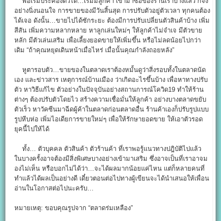
พอเริ่มประคองตัวได้…เริ่มมีลูกค้า เข้ามาซื้อของร้านเราบางแล้ว ก็จง
อย่างนิ่งนอนใจ การขายของมีวันสิ้นสุด การปรับตัวอยู่ตัวเวลา ทุกคนต้อง
ได้เจอ ดังนั้น…ขายไปได้ซักระยะ ต้องมีการปรับเปลี่ยนตัวสินค้าบ้าง เพิ่ม
สีสัน เพิ่มความหลากหลาย หาลูกเล่นใหม่ๆ ให้ลูกค้าไม่จำเจ มีตัวขาย
หลัก มีตัวเล่นเสริม เพื่อเลี้ยงยอดขายให้เพิ่มขึ้น หรือไม่ลดน้อยไปกว่า
เดิม “ถ้าคุณหยุดเดินหน้าเมื่อไหร่ เมื่อนั้นคุณกำลังถอยหลัง”
หูตารอบตัว…ขายของในตลาดเราต้องหมั้นดูว่าสิ่งรอบทั้งในตลาดนัด
เอง และข่าวสาร เหตุการณ์บ้านเมือง ว่าเกิดอะไรขึ้นบ้าง เพื่อหาทางปรับ
ตัว หาวิธีแก้ไข ตัวอย่างในปัจจุบันอย่างสถานการณ์โควิด19 ทำให้ร้าน
ต่างๆ ต้องปรับตัวโดยไว สร้างความเชื่อมั่นให้ลูกค้า อย่างบางตลาดขยับ
ตัวเร็ว หาวัคซีนมาฉีดผู้ค้าในตลาดก่อนตลาดอื่น ร้านค้าเองก็ปรับรูปแบบ
รูปหีบห่อ เพิ่มไอเดียการขายใหม่ๆ เพื่อให้รักษายอดขาย ให้เอาตัวรอด
ยุคนี้ไปให้ได้
ทั้ง… ตัวบุคคล ตัวสินค้า ตัวร้านค้า ที่เราพอรู้แนวทางปฎิบัติไปแล้ว
ในบางครั้งอาจต้องมีสิ่งพิเศษบางอย่างเข้ามาเสริม ซึ่งอาจเป็นที่เราอาจม
องไม่เห็น หรือบอกไม่ได้ว่า…จะได้ผลมากน้อยแค่ไหน แต่ก็หลายคนที่
ทำแล้วได้ผลเป็นอย่างดี เดี๋ยวตอนต่อไปทางผู้เขียนจะได้นำเสนอให้เพื่อน
อ่านในโอกาสต่อไปนะครับ…
หมายเหตุ: ขอบคุณรูปจาก “ตลาดร่มเหลือง”