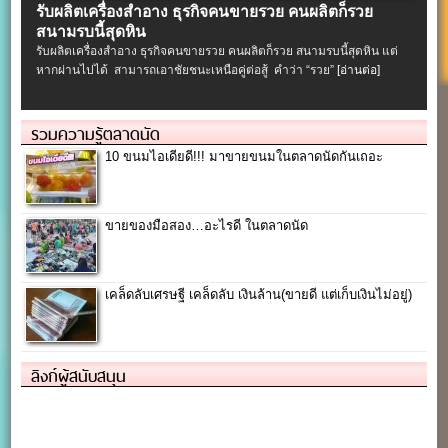
รับผลิตเครื่องสําอาง ธุรกิจคนขายรวย คนผลิตก็รวย
สนามรบนี้สุดหิน
รับผลิตเครื่องสําอาง ธุรกิจคนขายรวย คนผลิตก็รวย สนามรบนี้สุดหิน แต่
หากผ่านไปได้ สามารถเอาชัยชนะเหนือคู่ต่อสู้ คำว่า “รวย”
[อ่านต่อ]
รวมความรู้ตลาดนัด
10 ขนมไอเดียดี!!! มาขายขนมในตลาดนัดกันเถอะ
ขายของมือสอง…อะไรดี ในตลาดนัด
เคล็ดลับเศรษฐี เคล็ดลับ เงินล้าน(ขายดี แต่เก็บเงินไม่อยู่)
ลิงก์ผู้สนับสนุน