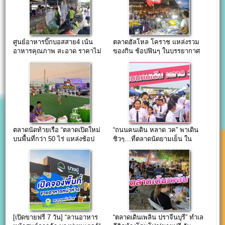
ศูนย์อาหารบิ๊กบอสสาย4 เน้น
ตลาดฮัลโหล โคราช แหล่งรวม
อาหารคุณภาพ สะอาด ราคาไม่
ของกิน ช้อปฟินๆ ในบรรยากาศ
แพงมาก
HangOut สุดชิล…
ตลาดนัดท้ายเรือ “ตลาดเปิดใหม่
“ถนนคนเดิน​ หลาด​ วค” พา​เดิน
บนพื้นที่กว่า 50 ไร่ แหล่งช้อป
ชิวๆ…ที่ตลาดนัดยามเย็น ใน
แห่งใหม่เมืองสมุทรปราการ”
ม.ราชภัฏ​ ภูเก็ต
[เปิดขายฟรี 7 วัน] “ลานอาหาร
“ตลาดเดินเพลิน ปราจีนบุรี” ทำเล