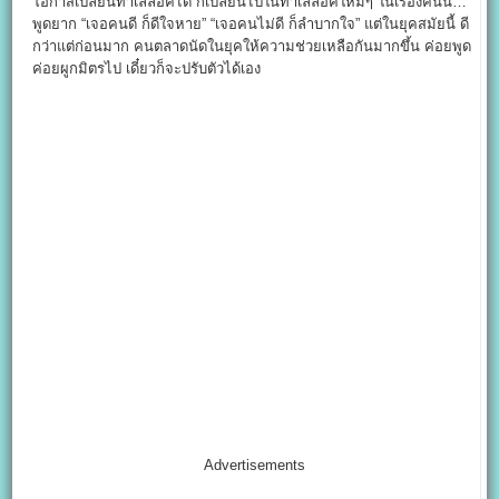
โอกาสเปลี่ยนทำเลล็อคได้ ก็เปลี่ยนไปในทำเลล็อคใหม่ๆ ในเรื่องคนนี้…
พูดยาก “เจอคนดี ก็ดีใจหาย” “เจอคนไม่ดี ก็ลำบากใจ” แต่ในยุคสมัยนี้ ดี
กว่าแต่ก่อนมาก คนตลาดนัดในยุคให้ความช่วยเหลือกันมากขึ้น ค่อยพูด
ค่อยผูกมิตรไป เดี๋ยวก็จะปรับตัวได้เอง
Advertisements