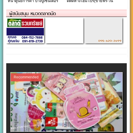
หน้าศูนย์การค้า บางปูเซนเตอร์”
ดีติดห้างโฮมโปร(ขายฟรี-วัน
ใจกลางนิคมบางปู
พฤหัส)
ผู้สนับสนุน หมวดตลาดนัด
Recommended