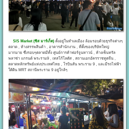
SIS Market (ซิส มาร์เก็ต)
ตั้งอยู่ในทำเลเมือง ล้อมรอบด้วยธุรกิจต่างๆ
ตลาด , ห้างสรรพสินค้า , อาคารสำนักงาน , ที่ตั้งของบริษัทใหญ่
มากมาย ซึ่งรอบๆตลาดมีทั้ง ศูนย์การค้าฟอร์จูนทาวน์ , ห้างเซ็นทรัล
พลาซ่า แกรนด์ พระราม9 , เทสโก้โลตัส , สถานเอกอัครราชทูตจีน ,
ตลาดหลักทรัพย์แห่งประเทศไทย , โรบินสัน พระราม 9 , และมีรถไฟฟ้า
ใต้ดิน MRT สถานีพระราม 9 อยู่ใกล้ๆ