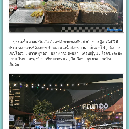
บูธรถเข็นตกแต่งในสไตล์ลอฟท์ ขายของกิน ยังต้องการผู้สนใจมีฝีมือ
ประเภทอาหารที่ต้องการ ร้านมะม่วงน้ำปลาหวาน , เย็นตาโฟ , เนื้อย่าง ,
เค้ก/ไอติม , ข้าวหมูทอด , ปลาเผา/เมี่ยงปลา , เครปญี่ปุ่น , โรตี/มะตะบะ
, ขนมไทย , สาคู/ข้าวเกรียบปากหม้อ , โตเกียว , กุยช่าย , ผัดไท
เป็นต้น