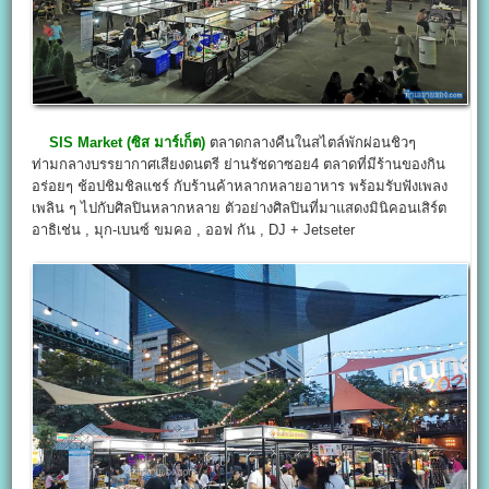
SIS Market (ซิส มาร์เก็ต)
ตลาดกลางคืนในสไตล์พักผ่อนชิวๆ
ท่ามกลางบรรยากาศเสียงดนตรี ย่านรัชดาซอย4 ตลาดที่มีร้านของกิน
อร่อยๆ ช้อปชิมชิลแชร์ กับร้านค้าหลากหลายอาหาร พร้อมรับฟังเพลง
เพลิน ๆ ไปกับศิลปินหลากหลาย ตัวอย่างศิลปินที่มาแสดงมินิคอนเสิร์ต
อาธิเช่น , มุก-เบนซ์ ขมคอ , ออฟ กัน , DJ + Jetseter