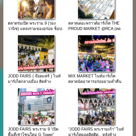
ตลาดร่มเปิด พระราม.9 (ว่อง
ตลาดเดอะพราวด์มาร์เก็ต THE
วานิช) แหล่งรวมของอร่อย ช็อป-
PROUD MARKET @RCA (ลด
ชิม จบในที่เดียว
50% ค่าเช่า ตลอดปี 60)
JODD FAIRS ( จ๊อดแฟร์ ) ไนท์
MIX MARKET ไนท์มาร์เก็ต
มาร์เก็ตกลางเมือง ติดห้าง
ตลาดนัดอาหารอร่อยยามค่ำคืน
เซ็นทรัลพระราม 9
ติด Mrt เพชรบุรี
JODD:FAIRS พระราม 9 “เปิด
“JODD FAIRS พระรามเก้า” ไนท์
พื้นที่เช่าโซนใหม่ G Tower”
มาร์เก็ตยอดฮิตติด…หลังห้าง