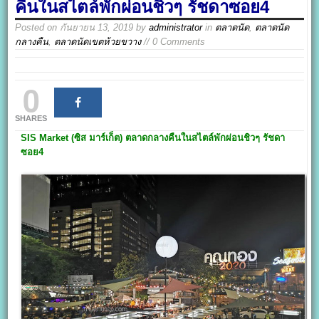
คืนในสไตล์พักผ่อนชิวๆ รัชดาซอย4
Posted on
กันยายน 13, 2019
by
administrator
in
ตลาดนัด
,
ตลาดนัด
กลางคืน
,
ตลาดนัดเขตห้วยขวาง
// 0 Comments
0
SHARES
SIS Market
(
ซิส มาร์เก็ต)
ตลาดกลางคืนในสไตล์พักผ่อนชิวๆ
รัชดา
ซอย
4