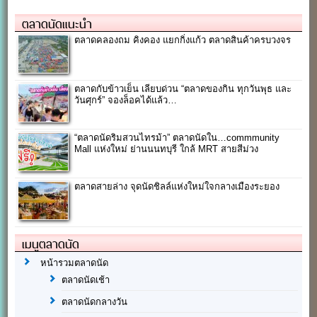
ตลาดนัดแนะนำ
ตลาดคลองถม คิงคอง แยกกิ่งแก้ว ตลาดสินค้าครบวงจร
ตลาดกับข้าวเย็น เลียบด่วน “ตลาดของกิน ทุกวันพุธ และ
วันศุกร์” จองล็อคได้แล้ว…
“ตลาดนัดริมสวนไทรม้า” ตลาดนัดใน…commmunity
Mall แห่งใหม่ ย่านนนทบุรี ใกล้ MRT สายสีม่วง
ตลาดสายล่าง จุดนัดชิลล์แห่งใหม่ใจกลางเมืองระยอง
เมนูตลาดนัด
หน้ารวมตลาดนัด
ตลาดนัดเช้า
ตลาดนัดกลางวัน