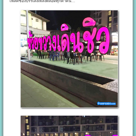
โฟล์คซองบรรเลงเพลงตลอดทุกค่ำคืน…