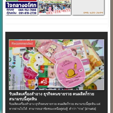
Recommended
รับผลิตเครื่องสําอาง ธุรกิจคนขายรวย คนผลิตก็รวย
สนามรบนี้สุดหิน
รับผลิตเครื่องสําอาง ธุรกิจคนขายรวย คนผลิตก็รวย สนามรบนี้สุดหิน แต่
หากผ่านไปได้ สามารถเอาชัยชนะเหนือคู่ต่อสู้ คำว่า “รวย”
[อ่านต่อ]